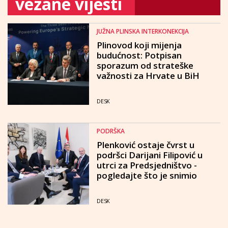
vezane vijesti
JUŽNA PLINSKA INTERKONEKCIJA
Plinovod koji mijenja
budućnost: Potpisan
sporazum od strateške
važnosti za Hrvate u BiH
DESK
PODRŠKA
Plenković ostaje čvrst u
podršci Darijani Filipović u
utrci za Predsjedništvo -
pogledajte što je snimio
DESK