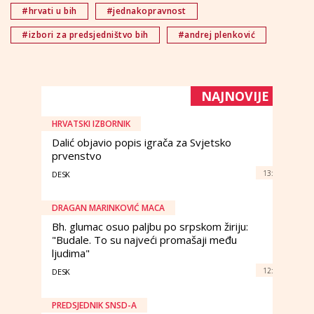
#hrvati u bih
#jednakopravnost
#izbori za predsjedništvo bih
#andrej plenković
NAJNOVIJE
HRVATSKI IZBORNIK
Dalić objavio popis igrača za Svjetsko
prvenstvo
13:
DESK
DRAGAN MARINKOVIĆ MACA
Bh. glumac osuo paljbu po srpskom žiriju:
"Budale. To su najveći promašaji među
ljudima"
12:
DESK
PREDSJEDNIK SNSD-A