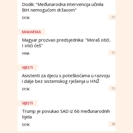
Dodik: "Međunarodna intervencija učinila
BiH nemogućom državom"
11:
DESK
MAĐARSKA
Magyar prozvao predsjednika: "Moraš otići.
I otići ćeš"
11:
HINA
VIJESTI
Asistenti za djecu s poteškoćama u razvoju
i dalje bez sistemskog rješenja u HNŽ
11:
DESK
VIJESTI
Trump je povukao SAD iz 66 međunarodnih
tijela
10:
DESK