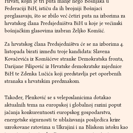
Hrvati, kojih je tri puta manje nego Bošnjaka u
Federaciji BiH, ističu da ih brojniji Bošnjaci
preglasavaju, što se zbilo već četiri puta na izborima za
hrvatskog člana Predsjedništva BiH u koje je većinski
bošnjačkim glasovima izabran Željko Komšić.
Za hrvatskog člana Predsjedništva će se na izborima 4.
listopada birati između troje kandidata: Slavena
Kovačevića iz Komšićeve stranke Demokratska fronta,
Darijane Filipović iz Hrvatske demokratske zajednice
BiH te Zdenka Lučića koji predstavlja pet oporbenih
stranaka s hrvatskim predznakom.
Također, Plenković se s veleposlanicima dotakao
aktualnih tema na europskoj i globalnoj razini poput
jačanja konkurentnosti europskog gospodarstva,
energetske sigurnosti te ublažavanja posljedica krize
uzrokovane ratovima u Ukrajini i na Bliskom istoku kao