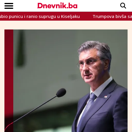
nicu i ranio suprugu u Kiseljaku
Trumpova bivša savezni
Copyright © Dnevnik.ba 2023.
CRNA KRONIKA
INTERVIEW
LIFESTYLE
VIJESTI
SPORT
TEME