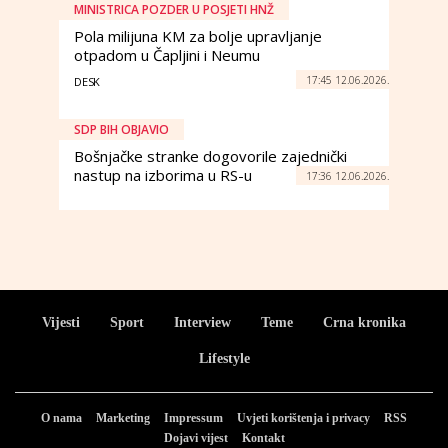
MINISTRICA POZDER U POSJETI HNŽ
Pola milijuna KM za bolje upravljanje
otpadom u Čapljini i Neumu
17:45 12.06.2026.
DESK
SDP BIH OBJAVIO
Bošnjačke stranke dogovorile zajednički
nastup na izborima u RS-u
17:36 12.06.2026.
Vijesti
Sport
Interview
Teme
Crna kronika
Lifestyle
O nama
Marketing
Impressum
Uvjeti korištenja i privacy
RSS
Dojavi vijest
Kontakt