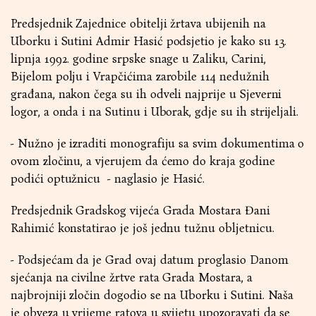
Predsjednik Zajednice obitelji žrtava ubijenih na
Uborku i Sutini Admir Hasić podsjetio je kako su 13.
lipnja 1992. godine srpske snage u Zaliku, Carini,
Bijelom polju i Vrapčićima zarobile 114 nedužnih
građana, nakon čega su ih odveli najprije u Sjeverni
logor, a onda i na Sutinu i Uborak, gdje su ih strijeljali.
- Nužno je izraditi monografiju sa svim dokumentima o
ovom zločinu, a vjerujem da ćemo do kraja godine
podići optužnicu - naglasio je Hasić.
Predsjednik Gradskog vijeća Grada Mostara Đani
Rahimić konstatirao je još jednu tužnu obljetnicu.
- Podsjećam da je Grad ovaj datum proglasio Danom
sjećanja na civilne žrtve rata Grada Mostara, a
najbrojniji zločin dogodio se na Uborku i Sutini. Naša
je obveza u vrijeme ratova u svijetu upozoravati da se