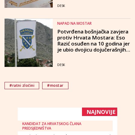
DESK
NAPAD NA MOSTAR
Potvrđena bošnjačka zavjera
protiv Hrvata Mostara: Eso
Razić osuđen na 10 godina jer
je ubio dvojicu dojučerašnjih
suboraca iz HVO-a
DESK
#ratni zločini
#mostar
NAJNOVIJE
KANDIDAT ZA HRVATSKOG ČLANA
PREDSJEDNIŠTVA