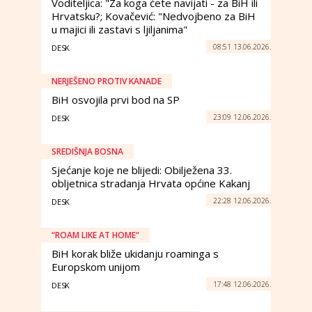
Voditeljica: "Za koga ćete navijati - za BiH ili
Hrvatsku?; Kovačević: "Nedvojbeno za BiH
u majici ili zastavi s ljiljanima"
08:51 13.06.2026.
DESK
NERJEŠENO PROTIV KANADE
BiH osvojila prvi bod na SP
23:09 12.06.2026.
DESK
SREDIŠNJA BOSNA
Sjećanje koje ne blijedi: Obilježena 33.
obljetnica stradanja Hrvata općine Kakanj
22:28 12.06.2026.
DESK
“ROAM LIKE AT HOME“
BiH korak bliže ukidanju roaminga s
Europskom unijom
17:48 12.06.2026.
DESK