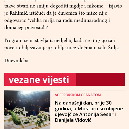
takve stvari ne smiju dogoditi nigdje i nikome – izjavio
je Rahimić, ističući da je činjenica što nitko nije
odgovarao “velika mrlja na radu međunarodnog i
domaćeg pravosuđa“.
Program se nastavlja u nedjelju, kada će u 17, 30 sati
početi obilježavanje 34. obljetnice zločina u selu Žulja.
Dnevnik.ba
vezane vijesti
AGRESORSKOM GRANATOM
Na današnji dan, prije 30
godina, u Mostaru su ubijene
djevojčice Antonija Sesar i
Danijela Vidović