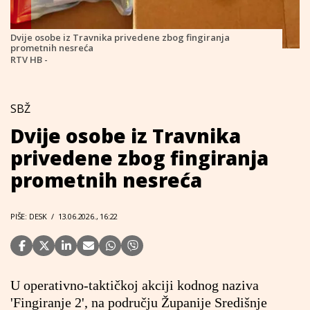
Dvije osobe iz Travnika privedene zbog fingiranja
prometnih nesreća
RTV HB -
SBŽ
Dvije osobe iz Travnika
privedene zbog fingiranja
prometnih nesreća
PIŠE: DESK
/
13.06.2026., 16:22
U operativno-taktičkoj akciji kodnog naziva
'Fingiranje 2', na području Županije Središnje