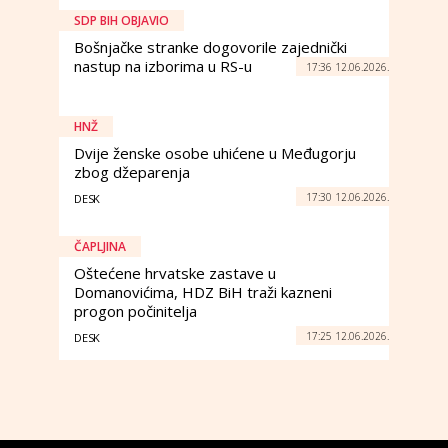
SDP BIH OBJAVIO
Bošnjačke stranke dogovorile zajednički
nastup na izborima u RS-u
17:36 12.06.2026.
HNŽ
Dvije ženske osobe uhićene u Međugorju
zbog džeparenja
17:30 12.06.2026.
DESK
ČAPLJINA
Oštećene hrvatske zastave u
Domanovićima, HDZ BiH traži kazneni
progon počinitelja
17:25 12.06.2026.
DESK