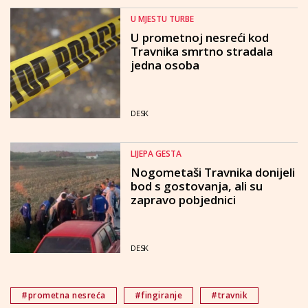
U MJESTU TURBE
U prometnoj nesreći kod
Travnika smrtno stradala
jedna osoba
DESK
LIJEPA GESTA
Nogometaši Travnika donijeli
bod s gostovanja, ali su
zapravo pobjednici
DESK
#prometna nesreća
#fingiranje
#travnik