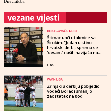
Dnevnik.ba
vezane vijesti
HERCEGOVAČKI DERBI
Štimac uoči utakmice sa
Širokim: "Jedan uistinu
hrvatski derbi, sprema se
'desant' naših navijača na
Pecaru"
FENA
WWIN LIGA
Zrinjski u derbiju pobijedio
vodeći Borac i smanjio
zaostatak na bod