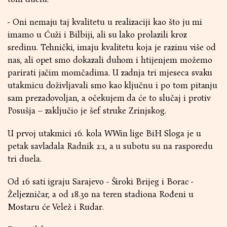
- Oni nemaju taj kvalitetu u realizaciji kao što ju mi
imamo u Ćuži i Bilbiji, ali su lako prolazili kroz
sredinu. Tehnički, imaju kvalitetu koja je razinu više od
nas, ali opet smo dokazali duhom i htijenjem možemo
parirati jačim momčadima. U zadnja tri mjeseca svaku
utakmicu doživljavali smo kao ključnu i po tom pitanju
sam prezadovoljan, a očekujem da će to slučaj i protiv
Posušja – zaključio je šef struke Zrinjskog.
U prvoj utakmici 16. kola WWin lige BiH Sloga je u
petak savladala Radnik 2:1, a u subotu su na rasporedu
tri duela.
Od 16 sati igraju Sarajevo - Široki Brijeg i Borac -
Željezničar, a od 18.30 na teren stadiona Rođeni u
Mostaru će Velež i Rudar.