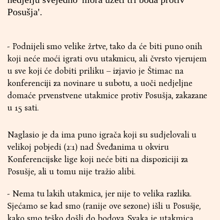
Posušja'.
- Podnijeli smo velike žrtve, tako da će biti puno onih
koji neće moći igrati ovu utakmicu, ali čvrsto vjerujem
u sve koji će dobiti priliku – izjavio je Štimac na
konferenciji za novinare u subotu, a uoči nedjeljne
domaće prvenstvene utakmice protiv Posušja, zakazane
u 15 sati.
Naglasio je da ima puno igrača koji su sudjelovali u
velikoj pobjedi (2:1) nad Šveđanima u okviru
Konferencijske lige koji neće biti na dispoziciji za
Posušje, ali u tomu nije tražio alibi.
- Nema tu lakih utakmica, jer nije to velika razlika.
Sjećamo se kad smo (ranije ove sezone) išli u Posušje,
kako smo teško došli do bodova. Svaka je utakmica