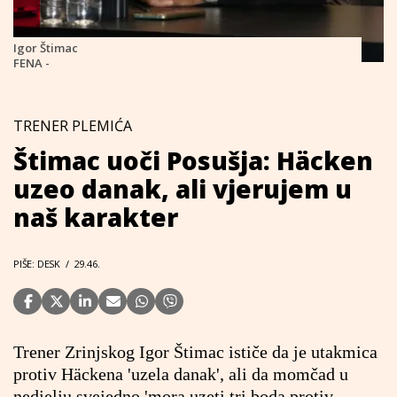
Igor Štimac
FENA -
TRENER PLEMIĆA
Štimac uoči Posušja: Häcken
uzeo danak, ali vjerujem u
naš karakter
PIŠE: DESK
/
29.46.
Trener Zrinjskog Igor Štimac ističe da je utakmica
protiv Häckena 'uzela danak', ali da momčad u
nedjelju svejedno 'mora uzeti tri boda protiv