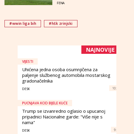
FENA
#wwin liga bih
#hšk zrinjski
NAJNOVIJE
VIJESTI
Uhićena jedna osoba osumnjičena za
paljenje službenog automobila mostarskog
gradonačelnika
10:
DESK
PUCNJAVA KOD BIJELE KUĆE
Trump se izvanredno oglasio o upucanoj
pripadnici Nacionalne garde: "Više nije s
nama"
9:
DESK