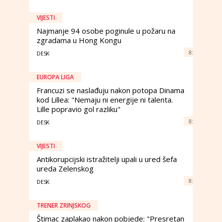
VIJESTI
Najmanje 94 osobe poginule u požaru na
zgradama u Hong Kongu
8:
DESK
EUROPA LIGA
Francuzi se naslađuju nakon potopa Dinama
kod Lillea: "Nemaju ni energije ni talenta.
Lille popravio gol razliku"
8:
DESK
VIJESTI
Antikorupcijski istražitelji upali u ured šefa
ureda Zelenskog
8:
DESK
TRENER ZRINJSKOG
Štimac zaplakao nakon pobjede: "Presretan