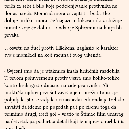
priča za sebe i bilo koje podcjenjivanje protivnika ne
donosi sreću. Momčad mora osvojiti tri boda, tko
dobije priliku, morat će 'nagazit' i dokazati da zaslužuje
minute koje će dobiti – dodao je Splićanin na klupi bh.
prvaka.
U osvrtu na duel protiv Häckena, naglasio je karakter
svoje momčadi na koji računa i ovog vikenda.
- Svjesni smo da je utakmica imala kritičnih razdoblja.
U prvom poluvremenu protiv vjetra smo koliko-toliko
kontrolirali igru, odnosno napade protivnika. Ali
praktički njihov prvi šut završio je u mreži i to nas je
poljuljalo, što se vidjelo i u nastavku. Ali onda je trebalo
shvatiti da idemo po pogodak pa i po cijenu toga da
primimo drugi, treći gol – vratio je Štimac film unatrag
na četvrtak pa podcrtao detalj koji je napravio razliku u
tom duelu.