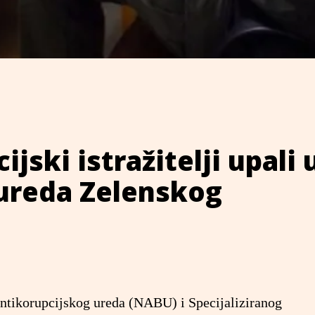
jski istražitelji upali 
 ureda Zelenskog
ntikorupcijskog ureda (NABU) i Specijaliziranog