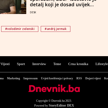
detalj koji je dosad uvijek
navodio"
DESK
#volodimir zelenski
#andrij jermak
Vijesti
Sport
Interview
Teme
Crna kronika
Lifestyle
ama
Marketing
Impressum
Uvjeti korištenja i privacy
RSS
Dojavi vijest
Ko
Copyright © Dnevnik.ba 2023.
StoryEditor DEX
Powered by