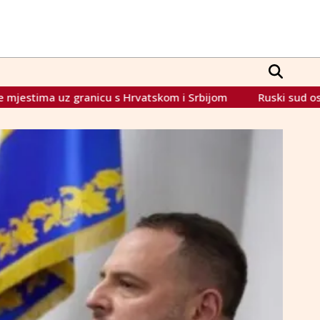
Hrvatskom i Srbijom
Ruski sud osudio osmoricu na doživot