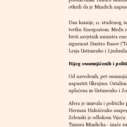
otkrili da je Mindich napus
Dan kasnije, 11. studenog, is
tvrtku Energoatom. Među nj
bivši savjetnik ministra ene
sigurnost Dmitro Basov ("Te
Lesja Ustimenko i Ljudmila
Bijeg osumnjičenih i polit
Od navedenih, pet osumnjič
napustiti Ukrajinu. Ostalim
uplaćena za Ustimenko i Zo
Afera je izazvala i političke
Herman Haluščenko suspendi
Zelenski je odlukom Vijeća 
Timura Mindicha - inače suv