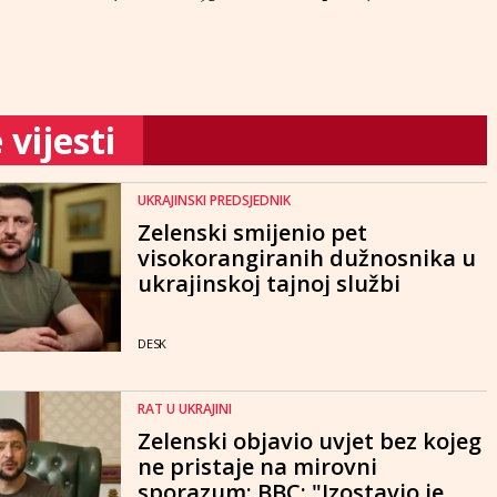
vijesti
UKRAJINSKI PREDSJEDNIK
Zelenski smijenio pet
visokorangiranih dužnosnika u
ukrajinskoj tajnoj službi
DESK
RAT U UKRAJINI
Zelenski objavio uvjet bez kojeg
ne pristaje na mirovni
sporazum; BBC: "Izostavio je