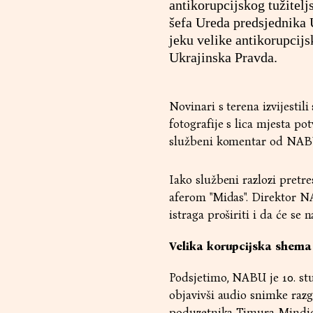
antikorupcijskog tužitel
šefa Ureda predsjednika U
jeku velike antikorupcijs
Ukrajinska Pravda.
Novinari s terena izvijestil
fotografije s lica mjesta p
službeni komentar od NABU-
Iako službeni razlozi pretr
aferom "Midas". Direktor N
istraga proširiti i da će se
Velika korupcijska shema
Podsjetimo, NABU je 10. st
objavivši audio snimke raz
poduzetnika Timura Mindic