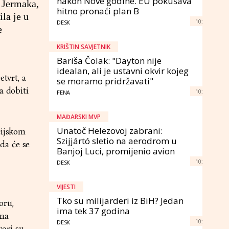
nakon Nove godine. EU pokušava
a Jermaka,
hitno pronaći plan B
ila je u
10:
DESK
e
KRIŠTIN SAVJETNIK
Bariša Čolak: "Dayton nije
idealan, ali je ustavni okvir kojeg
etvrt, a
se moramo pridržavati"
a dobiti
10:
FENA
MAĐARSKI MVP
Unatoč Helezovoj zabrani:
cijskom
Szijjártó sletio na aerodrom u
da će se
Banjoj Luci, promijenio avion
10:
DESK
VIJESTI
Tko su milijarderi iz BiH? Jedan
oru,
ima tek 37 godina
ima
10:
DESK
ori su