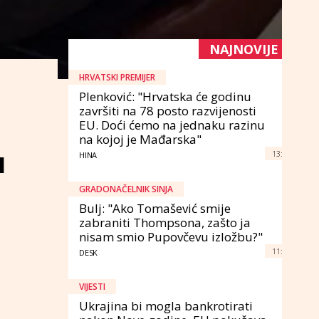
NAJNOVIJE
HRVATSKI PREMIJER
Plenković: "Hrvatska će godinu
završiti na 78 posto razvijenosti
EU. Doći ćemo na jednaku razinu
na kojoj je Mađarska"
u
13:
HINA
GRADONAČELNIK SINJA
Bulj: "Ako Tomašević smije
zabraniti Thompsona, zašto ja
nisam smio Pupovčevu izložbu?"
11:
DESK
VIJESTI
Ukrajina bi mogla bankrotirati