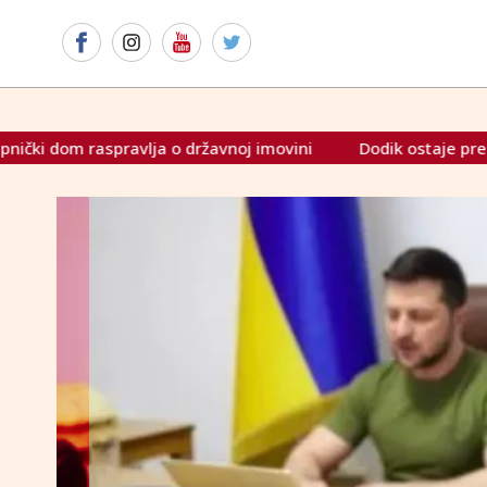
ržavnoj imovini
Dodik ostaje predsjednik SNSD-a
U 