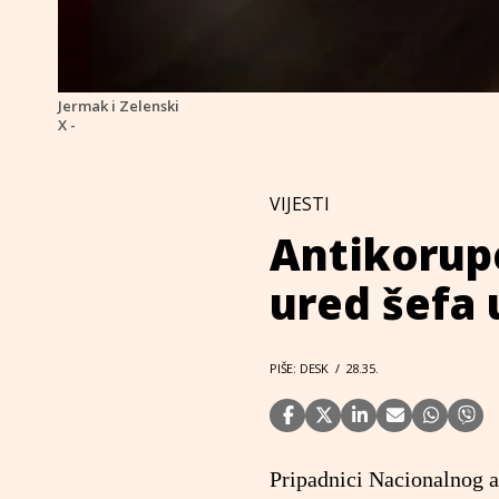
Jermak i Zelenski
X -
VIJESTI
Antikorupci
ured šefa
PIŠE: DESK
/
28.35.
Pripadnici Nacionalnog a