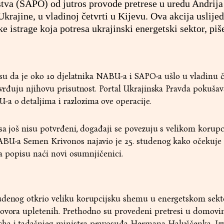
jstva (SAPO) od jutros provode pretrese u uredu Andrij
krajine, u vladinoj četvrti u Kijevu. Ova akcija uslijed
ke istrage koja potresa ukrajinski energetski sektor, piš
i su da je oko 10 djelatnika NABU-a i SAPO-a ušlo u vladinu č
otvrđuju njihovu prisutnost. Portal Ukrajinska Pravda pokušav
a o detaljima i razlozima ove operacije.
esa još nisu potvrđeni, događaji se povezuju s velikom korup
ABU-a Semen Krivonos najavio je 25. studenog kako očekuje 
 na popisu naći novi osumnjičenici.
udenog otkrio veliku korupcijsku shemu u energetskom sekt
govora upletenih. Prethodno su provedeni pretresi u domov
ha i tadašnjeg ministra pravosuđa Hermana Haluščenka. Izv