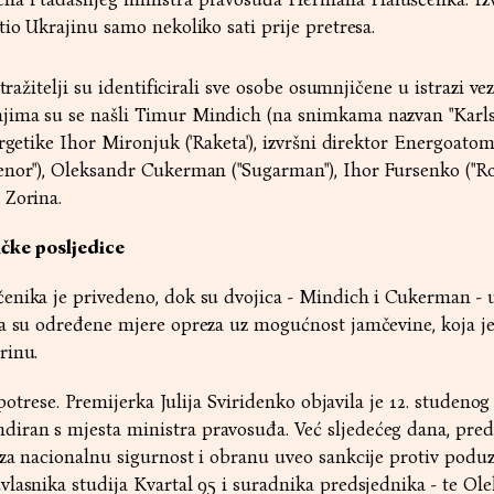
tio Ukrajinu samo nekoliko sati prije pretresa.
tražitelji su identificirali sve osobe osumnjičene u istrazi ve
ima su se našli Timur Mindich (na snimkama nazvan "Karlss
rgetike Ihor Mironjuk ('Raketa'), izvršni direktor Energoatom
nor"), Oleksandr Cukerman ("Sugarman"), Ihor Fursenko ("Roš
 Zorina.
ičke posljedice
enika je privedeno, dok su dvojica - Mindich i Cukerman - u
a su određene mjere opreza uz mogućnost jamčevine, koja je 
rinu.
 potrese. Premijerka Julija Sviridenko objavila je 12. studenog
ran s mjesta ministra pravosuđa. Već sljedećeg dana, pred
za nacionalnu sigurnost i obranu uveo sankcije protiv podu
lasnika studija Kvartal 95 i suradnika predsjednika - te Ol