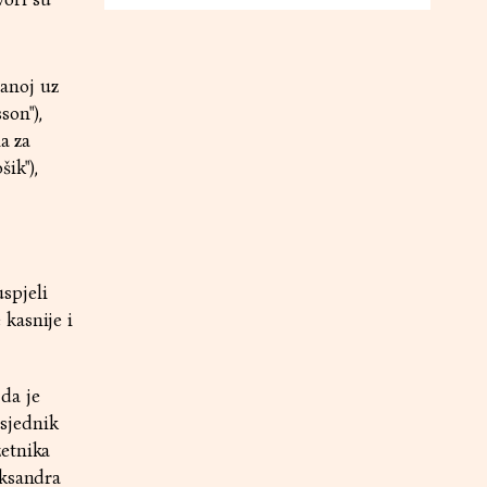
zanoj uz
on"),
a za
ik"),
spjeli
kasnije i
 da je
sjednik
zetnika
eksandra