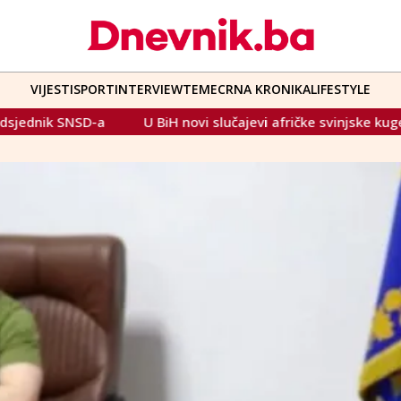
VIJESTI
SPORT
INTERVIEW
TEME
CRNA KRONIKA
LIFESTYLE
BiH novi slučajevi afričke svinjske kuge mjestima uz granicu s 