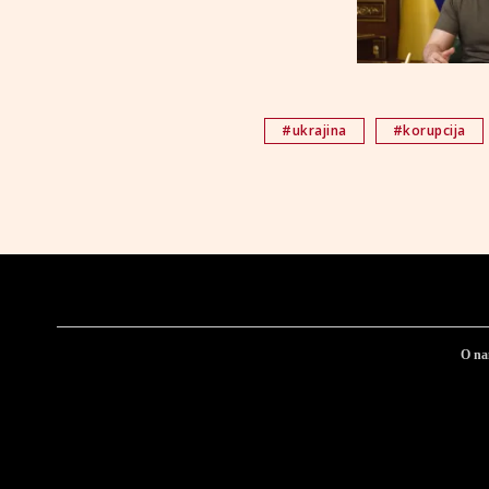
#ukrajina
#korupcija
O n