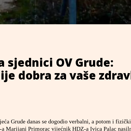
a sjednici OV Grude:
nije dobra za vaše zdrav
eća Grude danas se dogodio verbalni, a potom i fizički
-a Marijani Primorac vijećnik HDZ-a Ivica Palac nasil