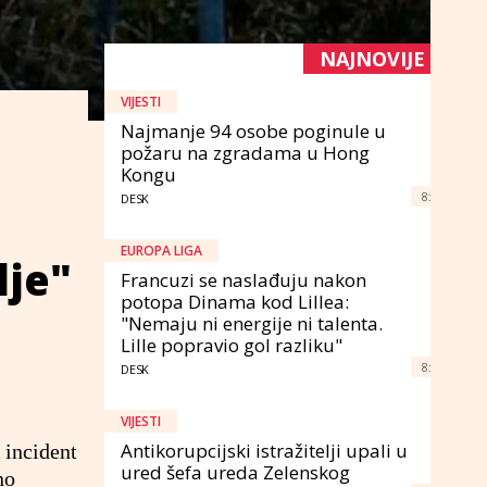
NAJNOVIJE
VIJESTI
Najmanje 94 osobe poginule u
požaru na zgradama u Hong
Kongu
8:
DESK
EUROPA LIGA
lje"
Francuzi se naslađuju nakon
potopa Dinama kod Lillea:
"Nemaju ni energije ni talenta.
Lille popravio gol razliku"
8:
DESK
VIJESTI
Antikorupcijski istražitelji upali u
 incident
ured šefa ureda Zelenskog
no