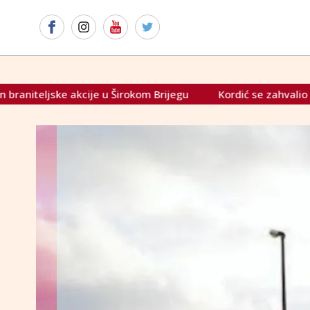
kom Brijegu
Kordić se zahvalio policiji na brzom pronalaž