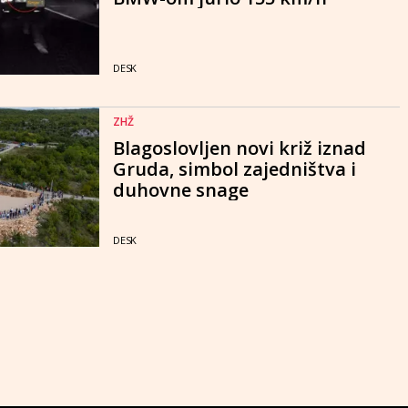
DESK
ZHŽ
Blagoslovljen novi križ iznad
Gruda, simbol zajedništva i
duhovne snage
DESK