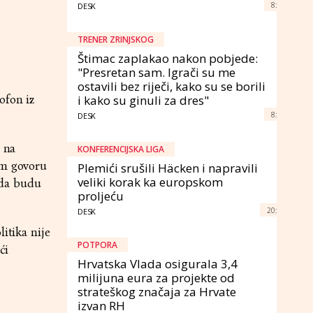
8:
DESK
TRENER ZRINJSKOG
Štimac zaplakao nakon pobjede:
"Presretan sam. Igrači su me
ostavili bez riječi, kako su se borili
ofon iz
i kako su ginuli za dres"
8:
DESK
e na
KONFERENCIJSKA LIGA
om govoru
Plemići srušili Häcken i napravili
veliki korak ka europskom
e da budu
proljeću
20:
DESK
itika nije
POTPORA
ći
Hrvatska Vlada osigurala 3,4
milijuna eura za projekte od
strateškog značaja za Hrvate
izvan RH