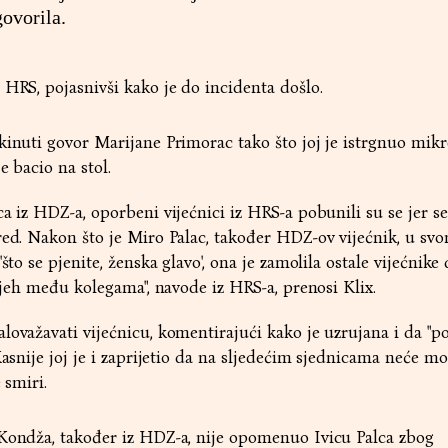
ovorila.
 HRS, pojasnivši kako je do incidenta došlo.
kinuti govor Marijane Primorac tako što joj je istrgnuo mikr
e bacio na stol.
a iz HDZ-a, oporbeni vijećnici iz HRS-a pobunili su se jer s
red. Nakon što je Miro Palac, također HDZ-ov vijećnik, u sv
'što se pjenite, ženska glavo', ona je zamolila ostale vijećnik
mijeh među kolegama", navode iz HRS-a, prenosi Klix.
ovažavati vijećnicu, komentirajući kako je uzrujana i da "pol
Kasnije joj je i zaprijetio da na sljedećim sjednicama neće mo
 smiri.
 Kondža, također iz HDZ-a, nije opomenuo Ivicu Palca zbog