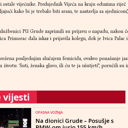
i ostale vijećnike. Predsjednik Vijeća na kraju oduzima riječ
ajući kako bi je trebalo biti sram, te nastavlja sa sjednicom",
 službenici PU Grude zaprimili su prijavu o napadu, nakon č
nica Primorac dala iskaz i prijavila kolegu, dok je Ivica Palac 
zgrožena posljednjim slučajem femicida, ovakvo ponašanje jas
ivotu: 'Šuti, ženska glavo, ili ću te ja ušutjeti'", poručili su 
vijesti
OPASNA VOŽNJA
Na dionici Grude – Posušje s
BMW-om jurio 155 km/h