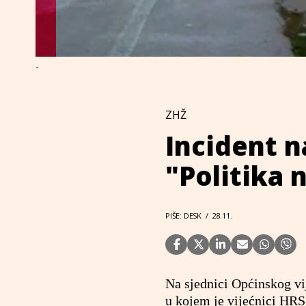
-
ZHŽ
Incident n
"Politika 
PIŠE: DESK
/
28.11.
Na sjednici Općinskog vij
u kojem je vijećnici HRS