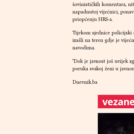
šovinističkih komentara, nit
napadnutoj vijećnici, ponavlj
priopćenju HRS-a.
Tijekom sjednice policijski
izašli na teren gdje je vijeć
navodima.
"Dok je javnost još uvijek 
poruka svakoj ženi u javnom ž
Dnevnik.ba
vezane 