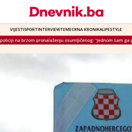
VIJESTI
SPORT
INTERVIEW
TEME
CRNA KRONIKA
LIFESTYLE
enju osumljičenog: "Jednom sam ga primio u delegaciji, ali od