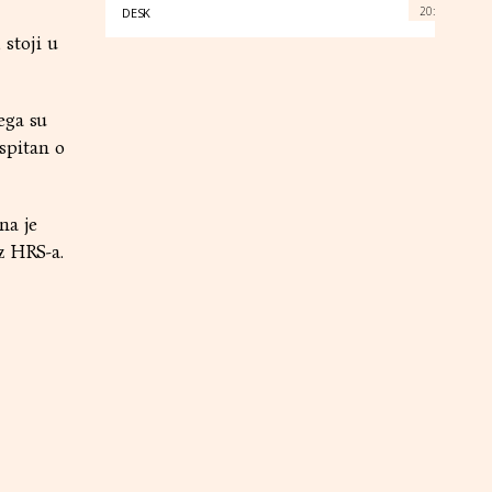
20:
DESK
 stoji u
ega su
ispitan o
na je
iz HRS-a.