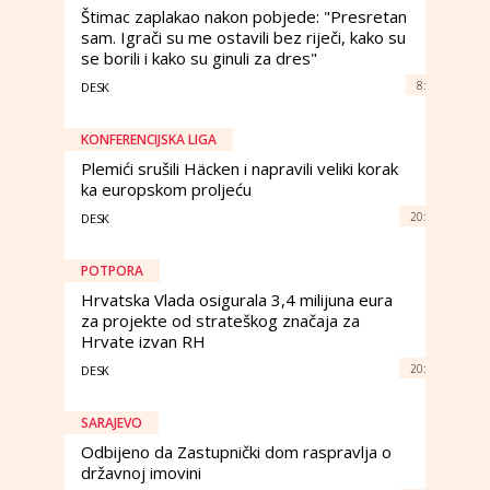
Štimac zaplakao nakon pobjede: "Presretan
sam. Igrači su me ostavili bez riječi, kako su
se borili i kako su ginuli za dres"
8:
DESK
KONFERENCIJSKA LIGA
Plemići srušili Häcken i napravili veliki korak
ka europskom proljeću
20:
DESK
POTPORA
Hrvatska Vlada osigurala 3,4 milijuna eura
za projekte od strateškog značaja za
Hrvate izvan RH
20:
DESK
SARAJEVO
Odbijeno da Zastupnički dom raspravlja o
državnoj imovini