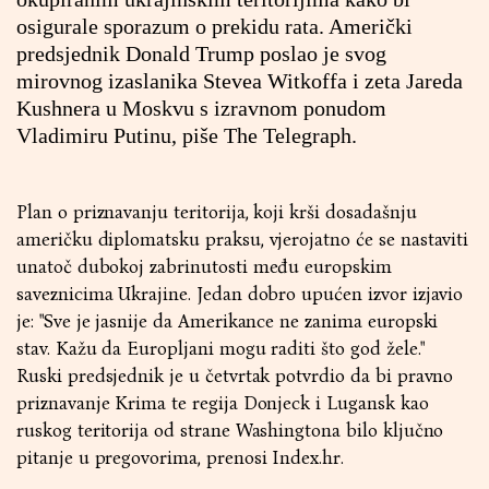
osigurale sporazum o prekidu rata. Američki
predsjednik Donald Trump poslao je svog
mirovnog izaslanika Stevea Witkoffa i zeta Jareda
Kushnera u Moskvu s izravnom ponudom
Vladimiru Putinu, piše The Telegraph.
Plan o priznavanju teritorija, koji krši dosadašnju
američku diplomatsku praksu, vjerojatno će se nastaviti
unatoč dubokoj zabrinutosti među europskim
saveznicima Ukrajine. Jedan dobro upućen izvor izjavio
je: "Sve je jasnije da Amerikance ne zanima europski
stav. Kažu da Europljani mogu raditi što god žele."
Ruski predsjednik je u četvrtak potvrdio da bi pravno
priznavanje Krima te regija Donjeck i Lugansk kao
ruskog teritorija od strane Washingtona bilo ključno
pitanje u pregovorima, prenosi Index.hr.