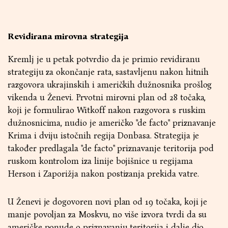
Revidirana mirovna strategija
Kremlj je u petak potvrdio da je primio revidiranu
strategiju za okončanje rata, sastavljenu nakon hitnih
razgovora ukrajinskih i američkih dužnosnika prošlog
vikenda u Ženevi. Prvotni mirovni plan od 28 točaka,
koji je formulirao Witkoff nakon razgovora s ruskim
dužnosnicima, nudio je američko "de facto" priznavanje
Krima i dviju istočnih regija Donbasa. Strategija je
također predlagala "de facto" priznavanje teritorija pod
ruskom kontrolom iza linije bojišnice u regijama
Herson i Zaporižja nakon postizanja prekida vatre.
U Ženevi je dogovoren novi plan od 19 točaka, koji je
manje povoljan za Moskvu, no više izvora tvrdi da su
američke ponude o priznavanju teritorija i dalje dio