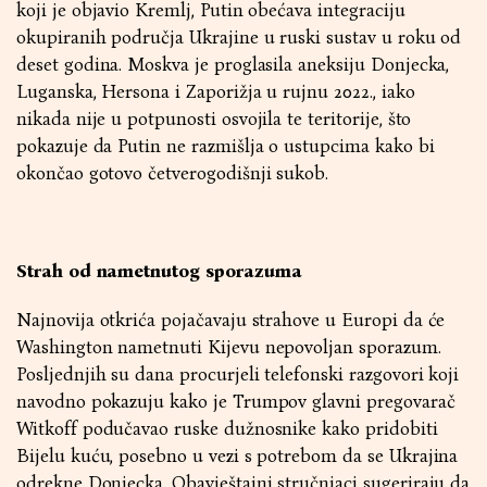
koji je objavio Kremlj, Putin obećava integraciju
okupiranih područja Ukrajine u ruski sustav u roku od
deset godina. Moskva je proglasila aneksiju Donjecka,
Luganska, Hersona i Zaporižja u rujnu 2022., iako
nikada nije u potpunosti osvojila te teritorije, što
pokazuje da Putin ne razmišlja o ustupcima kako bi
okončao gotovo četverogodišnji sukob.
Strah od nametnutog sporazuma
Najnovija otkrića pojačavaju strahove u Europi da će
Washington nametnuti Kijevu nepovoljan sporazum.
Posljednjih su dana procurjeli telefonski razgovori koji
navodno pokazuju kako je Trumpov glavni pregovarač
Witkoff podučavao ruske dužnosnike kako pridobiti
Bijelu kuću, posebno u vezi s potrebom da se Ukrajina
odrekne Donjecka. Obavještajni stručnjaci sugeriraju da