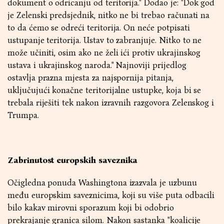
dokument o odricanju od teritorija." Dodao je: "Dok god
je Zelenski predsjednik, nitko ne bi trebao računati na
to da ćemo se odreći teritorija. On neće potpisati
ustupanje teritorija. Ustav to zabranjuje. Nitko to ne
može učiniti, osim ako ne želi ići protiv ukrajinskog
ustava i ukrajinskog naroda." Najnoviji prijedlog
ostavlja prazna mjesta za najspornija pitanja,
uključujući konačne teritorijalne ustupke, koja bi se
trebala riješiti tek nakon izravnih razgovora Zelenskog i
Trumpa.
Zabrinutost europskih saveznika
Očigledna ponuda Washingtona izazvala je uzbunu
među europskim saveznicima, koji su više puta odbacili
bilo kakav mirovni sporazum koji bi odobrio
prekrajanje granica silom. Nakon sastanka "koalicije