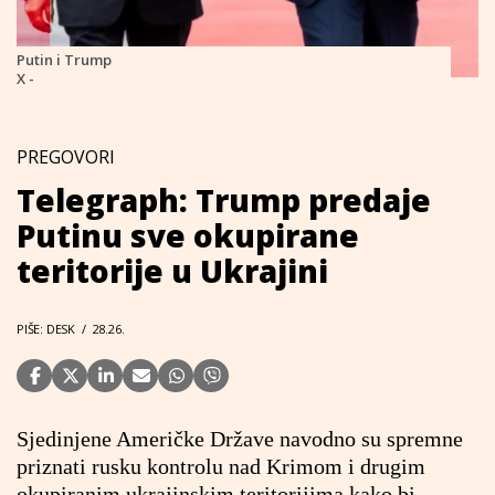
Putin i Trump
X -
PREGOVORI
Telegraph: Trump predaje
Putinu sve okupirane
teritorije u Ukrajini
PIŠE: DESK
/
28.26.
Sjedinjene Američke Države navodno su spremne
priznati rusku kontrolu nad Krimom i drugim
okupiranim ukrajinskim teritorijima kako bi