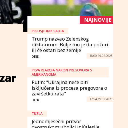
NAJNOVIJE
PREDSJEDNIK SAD-A
Trump nazvao Zelenskog
diktatorom: Bolje mu je da požuri
ili će ostati bez zemlje
18:00 19.02.2025.
DESK
PRVA REAKCIJA NAKON PREGOVORA S
zar
AMERIKANCIMA
Putin: "Ukrajina neće biti
isključena iz procesa pregovora o
završetku rata"
17:54 19.02.2025.
DESK
TUZLA
Jednomjesečni pritvor
dvostrukom ubojici iz Kalesije