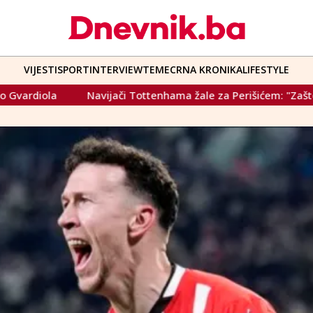
VIJESTI
SPORT
INTERVIEW
TEME
CRNA KRONIKA
LIFESTYLE
 žale za Perišićem: "Zašto smo ga putili, zar nije u mirovini!?"