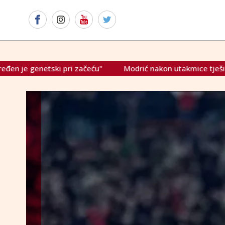
odrić nakon utakmice tješio Gvardiola
Navijači Tottenhama