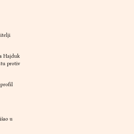
telji
 s Hajduk
utu protiv
 profil
išao u