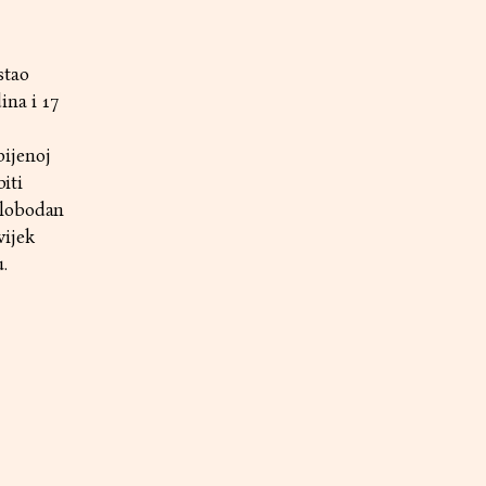
stao
ina i 17
bijenoj
iti
slobodan
vijek
.