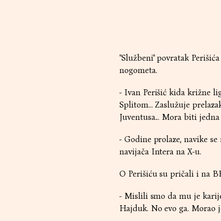
"Službeni" povratak Periši
nogometa.
- Ivan Perišić kida križne 
Splitom... Zaslužuje prelaz
Juventusa... Mora biti jedna
- Godine prolaze, navike se 
navijača Intera na X-u.
O Perišiću su pričali i na B
- Mislili smo da mu je karij
Hajduk. No evo ga. Morao j