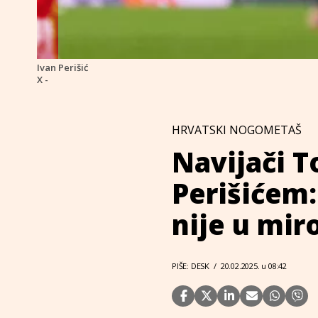
Ivan Perišić
X -
HRVATSKI NOGOMETAŠ
Navijači T
Perišićem:
nije u mir
PIŠE: DESK
/
20.02.2025. u 08:42