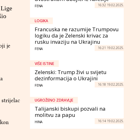
16:32 19.02.2025.
FENA
 Lige
šio
LOGIKA
Francuska ne razumije Trumpovu
logiku da je Zelenski krivac za
rusku invaziju na Ukrajinu
ji je
16:21 19.02.2025.
FENA
VIŠE ISTINE
Zelenski: Trump živi u svijetu
dezinformacija o Ukrajini
la
16:18 19.02.2025.
FENA
strijelac
UGROŽENO ZDRAVLJE
Talijanski biskupi pozvali na
molitvu za papu
16:14 19.02.2025.
akon
HINA