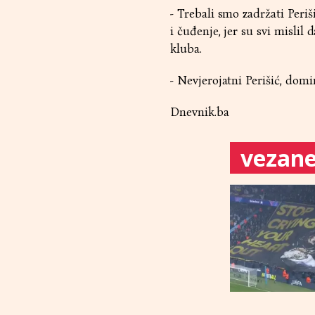
- Trebali smo zadržati Periš
i čuđenje, jer su svi misli
kluba.
- Nevjerojatni Perišić, domi
Dnevnik.ba
vezane 