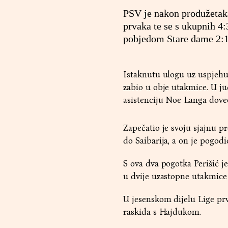
PSV je nakon produžetaka
prvaka te se s ukupnih 4:
pobjedom Stare dame 2:1
Istaknutu ulogu uz uspjehu 
zabio u obje utakmice. U juč
asistenciju Noe Langa dove
Zapečatio je svoju sjajnu p
do Saibarija, a on je pogodi
S ova dva pogotka Perišić je
u dvije uzastopne utakmice 
U jesenskom dijelu Lige pr
raskida s Hajdukom.