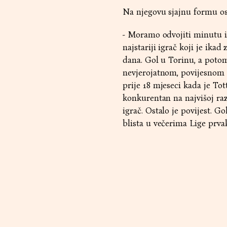
Na njegovu sjajnu formu os
- Moramo odvojiti minutu i 
najstariji igrač koji je ik
dana. Gol u Torinu, a potom
nevjerojatnom, povijesnom 
prije 18 mjeseci kada je Tot
konkurentan na najvišoj ra
igrač. Ostalo je povijest. Go
blista u večerima Lige prva