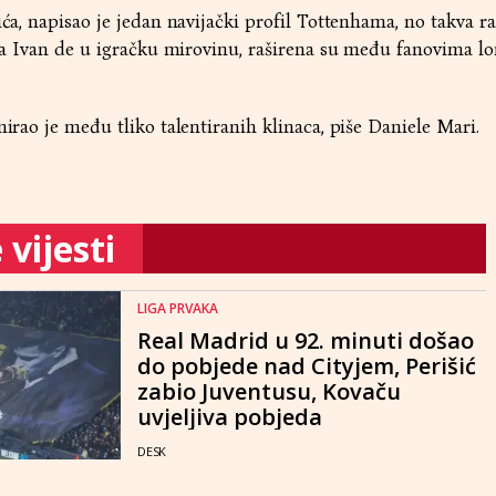
ića, napisao je jedan navijački profil Tottenhama, no takva r
l da Ivan de u igračku mirovinu, raširena su među fanovima 
nirao je među tliko talentiranih klinaca, piše Daniele Mari.
vijesti
LIGA PRVAKA
Real Madrid u 92. minuti došao
do pobjede nad Cityjem, Perišić
zabio Juventusu, Kovaču
uvjeljiva pobjeda
DESK