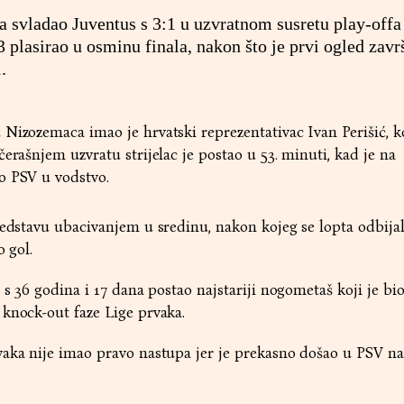
 svladao Juventus s 3:1 u uzvratnom susretu play-offa
3 plasirao u osminu finala, nakon što je prvi ogled zavr
.
Nizozemaca imao je hrvatski reprezentativac Ivan Perišić, ko
erašnjem uzvratu strijelac je postao u 53. minuti, kad je na
o PSV u vodstvo.
redstavu ubacivanjem u sredinu, nakon kojeg se lopta odbija
o gol.
 s 36 godina i 17 dana postao najstariji nogometaš koji je bio 
knock-out faze Lige prvaka.
vaka nije imao pravo nastupa jer je prekasno došao u PSV n