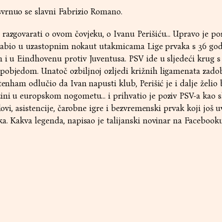
vrnuo se slavni Fabrizio Romano.
razgovarati o ovom čovjeku, o Ivanu Perišiću... Upravo je po
ad zabio u uzastopnim nokaut utakmicama Lige prvaka s 36 god
 i u Eindhovenu protiv Juventusa. PSV ide u sljedeći krug s
pobjedom. Unatoč ozbiljnoj ozljedi križnih ligamenata zado
tenham odlučio da Ivan napusti klub, Perišić je i dalje želio b
zini u europskom nogometu… i prihvatio je poziv PSV-a kao 
lovi, asistencije, čarobne igre i bezvremenski prvak koji još u
ka. Kakva legenda, napisao je talijanski novinar na Facebooku