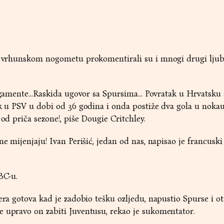
ća vrhunskom nogometu prokomentirali su i mnogi drugi ljubi
ligamente...Raskida ugovor sa Spursima... Povratak u Hrvatsku
ak u PSV u dobi od 36 godina i onda postiže ​​dva gola u noka
 od priča sezone!, piše Dougie Critchley.
ne mijenjaju! Ivan Perišić, jedan od nas, napisao je francuski
BC-u.
era gotova kad je zadobio tešku ozljedu, napustio Spurse i ot
e upravo on zabiti Juventusu, rekao je sukomentator.