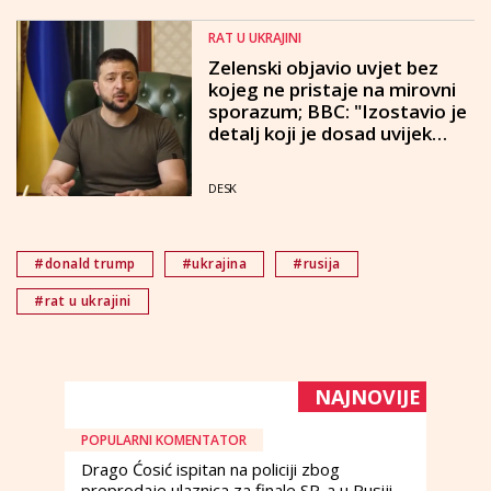
RAT U UKRAJINI
Zelenski objavio uvjet bez
kojeg ne pristaje na mirovni
sporazum; BBC: "Izostavio je
detalj koji je dosad uvijek
navodio"
DESK
#donald trump
#ukrajina
#rusija
#rat u ukrajini
NAJNOVIJE
POPULARNI KOMENTATOR
Drago Ćosić ispitan na policiji zbog
preprodaje ulaznica za finale SP-a u Rusiji