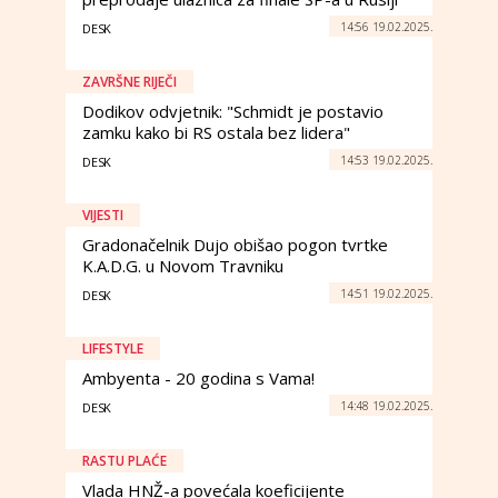
14:56 19.02.2025.
DESK
ZAVRŠNE RIJEČI
Dodikov odvjetnik: "Schmidt je postavio
zamku kako bi RS ostala bez lidera"
14:53 19.02.2025.
DESK
VIJESTI
Gradonačelnik Dujo obišao pogon tvrtke
K.A.D.G. u Novom Travniku
14:51 19.02.2025.
DESK
LIFESTYLE
Ambyenta - 20 godina s Vama!
14:48 19.02.2025.
DESK
RASTU PLAĆE
Vlada HNŽ-a povećala koeficijente