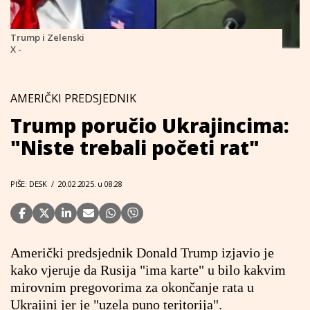
Trump i Zelenski
X -
AMERIČKI PREDSJEDNIK
Trump poručio Ukrajincima:
"Niste trebali početi rat"
PIŠE: DESK
/
20.02.2025. u 08:28
Američki predsjednik Donald Trump izjavio je
kako vjeruje da Rusija "ima karte" u bilo kakvim
mirovnim pregovorima za okončanje rata u
Ukrajini jer je "uzela puno teritorija".