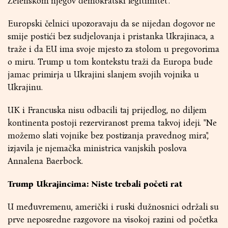
Zelenskom njegov demokratski legitimitet".
Europski čelnici upozoravaju da se nijedan dogovor ne
smije postići bez sudjelovanja i pristanka Ukrajinaca, a
traže i da EU ima svoje mjesto za stolom u pregovorima
o miru. Trump u tom kontekstu traži da Europa bude
jamac primirja u Ukrajini slanjem svojih vojnika u
Ukrajinu.
UK i Francuska nisu odbacili taj prijedlog, no diljem
kontinenta postoji rezerviranost prema takvoj ideji. "Ne
možemo slati vojnike bez postizanja pravednog mira",
izjavila je njemačka ministrica vanjskih poslova
Annalena Baerbock.
Trump Ukrajincima: Niste trebali početi rat
U međuvremenu, američki i ruski dužnosnici održali su
prve neposredne razgovore na visokoj razini od početka