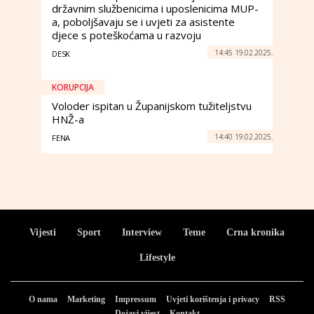
državnim službenicima i uposlenicima MUP-
a, poboljšavaju se i uvjeti za asistente
djece s poteškoćama u razvoju
14:45 19.02.2025.
DESK
KORUPCIJA
Voloder ispitan u Županijskom tužiteljstvu
HNŽ-a
14:40 19.02.2025.
FENA
Vijesti
Sport
Interview
Teme
Crna kronika
Lifestyle
O nama
Marketing
Impressum
Uvjeti korištenja i privacy
RSS
Dojavi vijest
Kontakt