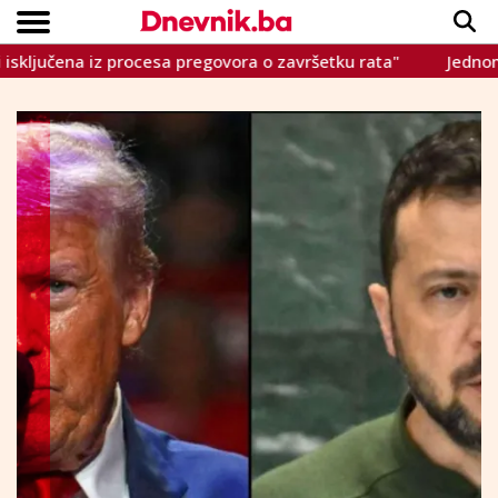
ena iz procesa pregovora o završetku rata"
Jednomjesečni p
Copyright © Dnevnik.ba 2023.
CRNA KRONIKA
INTERVIEW
LIFESTYLE
VIJESTI
SPORT
TEME