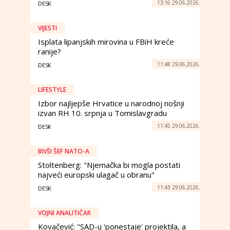
13:16 29.06.2026.
DESK
VIJESTI
Isplata lipanjskih mirovina u FBiH kreće
ranije?
11:48 29.06.2026.
DESK
LIFESTYLE
Izbor najljepše Hrvatice u narodnoj nošnji
izvan RH 10. srpnja u Tomislavgradu
11:45 29.06.2026.
DESK
BIVŠI ŠEF NATO-A
Stoltenberg: "Njemačka bi mogla postati
najveći europski ulagač u obranu"
11:43 29.06.2026.
DESK
VOJNI ANALITIČAR
Kovačević: "SAD-u 'ponestaje' projektila, a