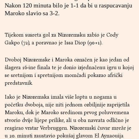
Nakon 120 minuta bilo je 1-1 da bi u raspucavanju
Maroko slavio sa 3-2.
Tijekom susreta gol za Nizozemsku zabio je Cody
Gakpo (72), a poravnao je Issa Diop (90+1).
Dvoboj Nizozemske i Maroka označen je kao jedan od
šlagera 16-ine finala te je donio izjednačenu igru u kojoj
se sretnijom i spretnijom momčadi pokazao afrički
predstavnik.
Iako je Nizozemska imala više loptu u nogama u
početku dvoboja, nije niti jednom ozbiljnije zaprijetila
Maroku, dok je Maroko sredinom prvog poluvremena
stvorio dvije lijepe prilike, ali u oba navrata odlično je
reagirao vratar Verbruggen. Nizozemski čuvar mreže je
u 20. minuti zaustavio pokušaj glavom El Aynaouija