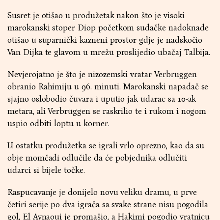
Susret je otišao u produžetak nakon što je visoki
marokanski stoper Diop početkom sudačke nadoknade
otišao u suparnički kazneni prostor gdje je nadskočio
Van Dijka te glavom u mrežu proslijedio ubačaj Talbija.
Nevjerojatno je što je nizozemski vratar Verbruggen
obranio Rahimiju u 96. minuti. Marokanski napadač se
sjajno oslobodio čuvara i uputio jak udarac sa 10-ak
metara, ali Verbruggen se raskrilio te i rukom i nogom
uspio odbiti loptu u korner.
U ostatku produžetka se igrali vrlo oprezno, kao da su
obje momčadi odlučile da će pobjednika odlučiti
udarci si bijele točke.
Raspucavanje je donijelo novu veliku dramu, u prve
četiri serije po dva igrača sa svake strane nisu pogodila
gol, El Aynaoui je promašio, a Hakimi pogodio vratnicu