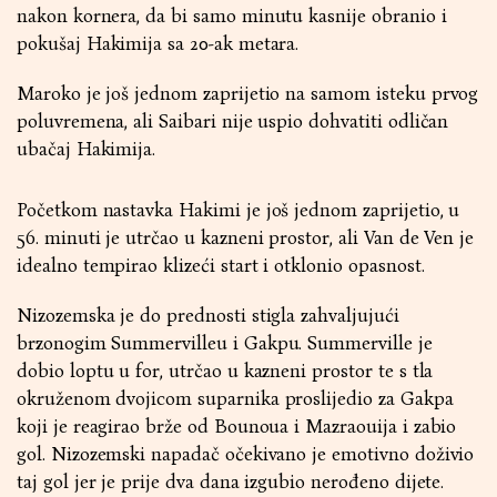
nakon kornera, da bi samo minutu kasnije obranio i
pokušaj Hakimija sa 20-ak metara.
Maroko je još jednom zaprijetio na samom isteku prvog
poluvremena, ali Saibari nije uspio dohvatiti odličan
ubačaj Hakimija.
Početkom nastavka Hakimi je još jednom zaprijetio, u
56. minuti je utrčao u kazneni prostor, ali Van de Ven je
idealno tempirao klizeći start i otklonio opasnost.
Nizozemska je do prednosti stigla zahvaljujući
brzonogim Summervilleu i Gakpu. Summerville je
dobio loptu u for, utrčao u kazneni prostor te s tla
okruženom dvojicom suparnika proslijedio za Gakpa
koji je reagirao brže od Bounoua i Mazraouija i zabio
gol. Nizozemski napadač očekivano je emotivno doživio
taj gol jer je prije dva dana izgubio nerođeno dijete.