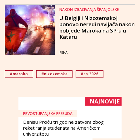
NAKON IZBACIVANJA ŠPANJOLSKE
U Belgiji i Nizozemskoj
ponovo neredi navijača nakon
pobjede Maroka na SP-u u
Kataru
FENA
#maroko
#nizozemska
#sp 2026
NAJNOVIJE
PRVOSTUPANJSKA PRESUDA
Denisu Prciću tri godine zatvora zbog
reketiranja studenata na Američkom
univerzitetu