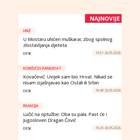
NAJNOVIJE
HNŽ
U Mostaru uhićen muškarac zbog spolnog
zlostavljanja djeteta
16:51 26.05.2026.
DESK
KOMŠIĆEV KANDIDAT
Kovačević: Uvijek sam bio Hrvat. Nikad se
nisam izjašnjavao kao Ostali ili Srbin
16:40 26.05.2026.
DESK
REAKCIJA
Lučić na optužbe: Oba su pala. Past će i
Jugosloven Dragan Čović
16:25 26.05.2026.
DESK