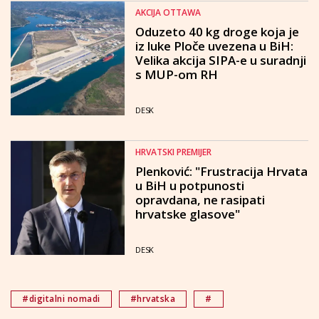
AKCIJA OTTAWA
Oduzeto 40 kg droge koja je
iz luke Ploče uvezena u BiH:
Velika akcija SIPA-e u suradnji
s MUP-om RH
DESK
HRVATSKI PREMIJER
Plenković: "Frustracija Hrvata
u BiH u potpunosti
opravdana, ne rasipati
hrvatske glasove"
DESK
#digitalni nomadi
#hrvatska
#