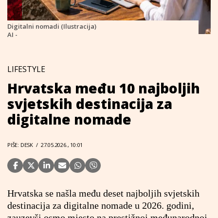
Digitalni nomadi (Ilustracija)
AI -
LIFESTYLE
Hrvatska među 10 najboljih
svjetskih destinacija za
digitalne nomade
PIŠE: DESK
/
27.05.2026., 10:01
Hrvatska se našla među deset najboljih svjetskih
destinacija za digitalne nomade u 2026. godini,
zauzevši osmo mjesto na prestižnoj međunarodnoj