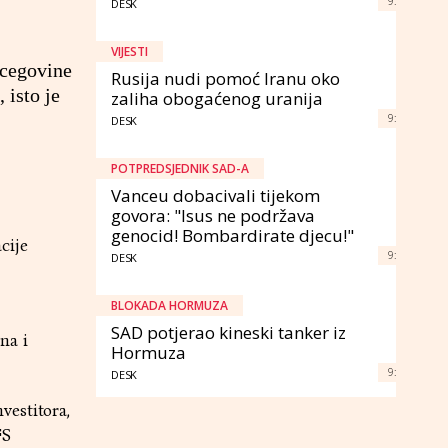
9:
DESK
VIJESTI
rcegovine
Rusija nudi pomoć Iranu oko
 isto je
zaliha obogaćenog uranija
9:
DESK
POTPREDSJEDNIK SAD-A
Vanceu dobacivali tijekom
govora: "Isus ne podržava
genocid! Bombardirate djecu!"
cije
9:
DESK
BLOKADA HORMUZA
SAD potjerao kineski tanker iz
na i
Hormuza
9:
DESK
vestitora,
FS