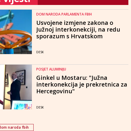
DOM NARODA PARLAMENTA FBIH
Usvojene izmjene zakona o
Južnoj interkonekciji, na redu
sporazum s Hrvatskom
DESK
POSJET ALUMINIJU
Ginkel u Mostaru: "Južna
interkonekcija je prekretnica za
Hercegovinu"
DESK
dom naroda fbih