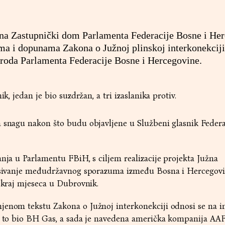
dna Zastupnički dom Parlamenta Federacije Bosne i He
a i dopunama Zakona o Južnoj plinskoj interkonekciji,
roda Parlamenta Federacije Bosne i Hercegovine.
ik, jedan je bio suzdržan, a tri izaslanika protiv.
a snagu nakon što budu objavljene u Službeni glasnik Federa
anja u Parlamentu FBiH, s ciljem realizacije projekta Južna
pisivanje međudržavnog sporazuma između Bosna i Hercegovi
a kraj mjeseca u Dubrovnik.
enom tekstu Zakona o Južnoj interkonekciji odnosi se na in
je to bio BH Gas, a sada je navedena američka kompanija AA