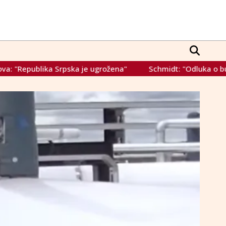
a"
Schmidt: "Odluka o budućnosti BiH je u rukama njihovih 