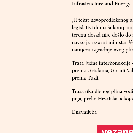
Infrastructure and Energy.
„U tekst novopredloženog ak
legislativi domaća kompanij
terenu dosad nije došlo do 
naveo je resorni ministar Ve
namjeru izgradnje ovog pli
Trasa Južne interkonekcije 
prema Grudama, Gornji Vaku
prema Tuzli.
Trasa ukapljenog plina vod
juga, preko Hrvatska, s koj
Dnevnik.ba
vezane 