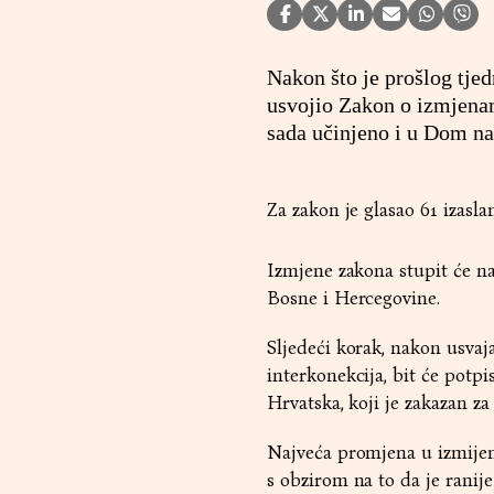
Nakon što je prošlog tje
usvojio Zakon o izmjenam
sada učinjeno i u Dom na
Za zakon je glasao 61 izaslan
Izmjene zakona stupit će n
Bosne i Hercegovine.
Sljedeći korak, nakon usvaj
interkonekcija, bit će pot
Hrvatska, koji je zakazan z
Najveća promjena u izmijenj
s obzirom na to da je rani