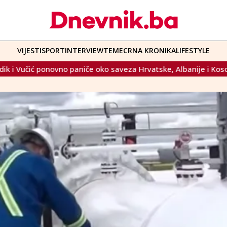
VIJESTI
SPORT
INTERVIEW
TEME
CRNA KRONIKA
LIFESTYLE
veza Hrvatske, Albanije i Kosova: "Republika Srpska je ugrožen