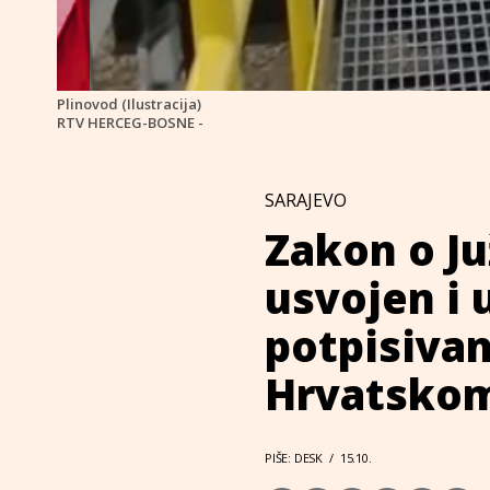
Plinovod (Ilustracija)
RTV HERCEG-BOSNE -
SARAJEVO
Zakon o Ju
usvojen i 
potpisiva
Hrvatsko
PIŠE: DESK
/
15.10.