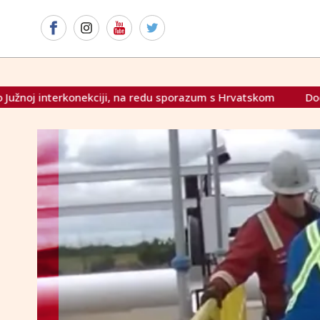
sporazum s Hrvatskom
Dodik i Vučić ponovno paniče oko sa