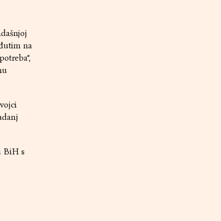
adašnjoj
eđutim na
potreba“,
nu
vojci
adanj
u BiH s