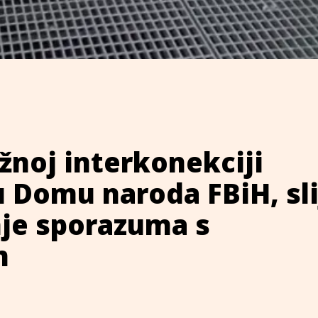
žnoj interkonekciji
u Domu naroda FBiH, sli
nje sporazuma s
m