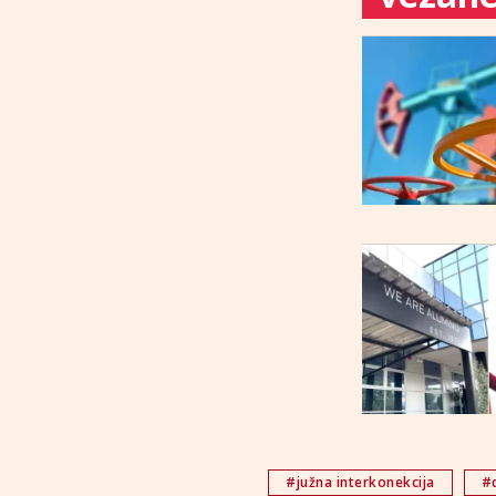
#južna interkonekcija
#