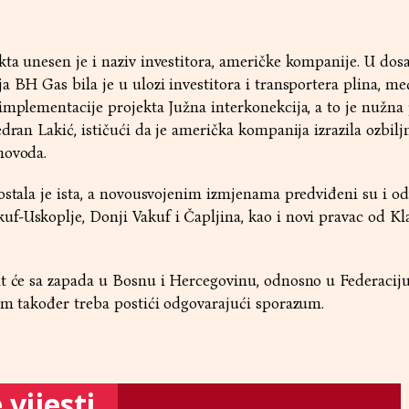
ta unesen je i naziv investitora, američke kompanije. U dos
a BH Gas bila je u ulozi investitora i transportera plina, m
implementacije projekta Južna interkonekcija, a to je nužna 
dran Lakić, ističući da je američka kompanija izrazila ozbilj
novoda.
ostala je ista, a novousvojenim izmjenama predviđeni su i od
f-Uskoplje, Donji Vakuf i Čapljina, kao i novi pravac od Kl
it će sa zapada u Bosnu i Hercegovinu, odnosno u Federacij
om također treba postići odgovarajući sporazum.
vijesti