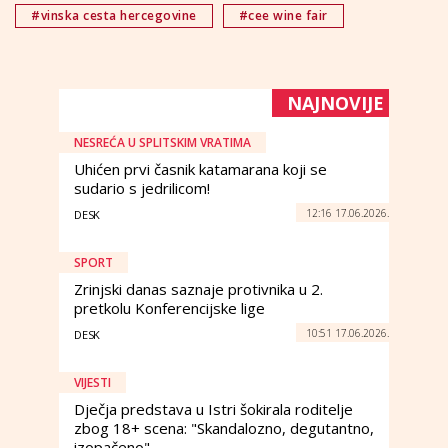
#vinska cesta hercegovine
#cee wine fair
NAJNOVIJE
NESREĆA U SPLITSKIM VRATIMA
Uhićen prvi časnik katamarana koji se
sudario s jedrilicom!
12:16 17.06.2026.
DESK
SPORT
Zrinjski danas saznaje protivnika u 2.
pretkolu Konferencijske lige
10:51 17.06.2026.
DESK
VIJESTI
Dječja predstava u Istri šokirala roditelje
zbog 18+ scena: "Skandalozno, degutantno,
izopačeno"