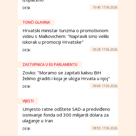
10:45 17.06.2026.
DESK
TONČI GLAVINA
Hrvatski ministar turizma o promotivnom
videu s Malkovichem: "Napravili smo veliki
iskorak u promociji Hrvatske"
09:28 17.06.2026.
DESK
ZASTUPNICA U EU PARLAMENTU
Zovko: "Moramo se zapitati kakvu BiH
želimo graditi i koja je uloga Hrvata u njoj"
09:00 17.06.2026.
DESK
VIJESTI
Umjesto ratne odštete SAD-a predviđeno
osnivanje fonda od 300 milijardi dolara za
ulaganje u Iran
08:55 17.06.2026.
DESK