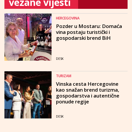
vezane vijesti
HERCEGOVINA
Pozder u Mostaru: Domaća
vina postaju turistički i
gospodarski brend BiH
DESK
TURIZAM
Vinska cesta Hercegovine
kao snažan brend turizma,
gospodarstva i autentične
ponude regije
DESK