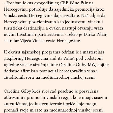
- Poseban fokus ovogodišnjeg CEE Wine Fair na
Hercegovinu potvrđuje da zajednička promocija kroz
Vinsku cestu Hercegovine daje rezultate. Naš cilj je da
Hercegovinu pozicioniramo kao jedinstvenu vinsku i
turističku destinaciju, a ovakvi nastupi otvaraju vrata
novim tržištima i partnerstvima - rekao je Darko Pehar,
sekretar Vijeća Vinske ceste Hercegovine.
U okviru sajamskog programa održan je i masterclass
„Exploring Herzegovina and its Wine“, pod vodstvom
ugledne vinske stručnjakinje Caroline Gilby MW, koji je
dodatno afirmisao potencijal hercegovačkih vina i
autohtonih sorti na međunarodnoj vinskoj sceni.
Caroline Gilby kroz svoj rad posebno je posvećena
otkrivanju i promociji vinskih regija koje imaju snažnu
autentičnost, jedinstven terroir i priče koje mogu
pronaći svoje mjesto na međunarodnoj vinskoj sceni.