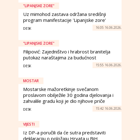
"LIPANJSKE ZORE"
Uz mimohod zastava održana središnji
program manifestacije 'Lipanjske zore'
16:05 16.06.2026.
DESK
"LIPANJSKE ZORE"
Filipović: Zajedništvo i hrabrost branitelja
putokaz naraštajima za budućnost
15:55 16.06.2026.
DESK
MOSTAR
Mostarske mažoretkinje svečanom
proslavom obilježile 30 godina djelovanja i
zahvalile gradu koji je dio njihove priče
15:42 16.06.2026.
DESK
VIJESTI
Iz DP-a poručili da će sutra predstaviti
deklaraciju o položaju Hrvata u BiH