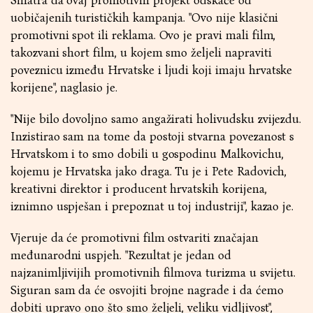
Smatra da ovaj promotivni projekt odskače od
uobičajenih turističkih kampanja. "Ovo nije klasični
promotivni spot ili reklama. Ovo je pravi mali film,
takozvani short film, u kojem smo željeli napraviti
poveznicu između Hrvatske i ljudi koji imaju hrvatske
korijene", naglasio je.
"Nije bilo dovoljno samo angažirati holivudsku zvijezdu.
Inzistirao sam na tome da postoji stvarna povezanost s
Hrvatskom i to smo dobili u gospodinu Malkovichu,
kojemu je Hrvatska jako draga. Tu je i Pete Radovich,
kreativni direktor i producent hrvatskih korijena,
iznimno uspješan i prepoznat u toj industriji", kazao je.
Vjeruje da će promotivni film ostvariti značajan
međunarodni uspjeh. "Rezultat je jedan od
najzanimljivijih promotivnih filmova turizma u svijetu.
Siguran sam da će osvojiti brojne nagrade i da ćemo
dobiti upravo ono što smo željeli, veliku vidljivost",