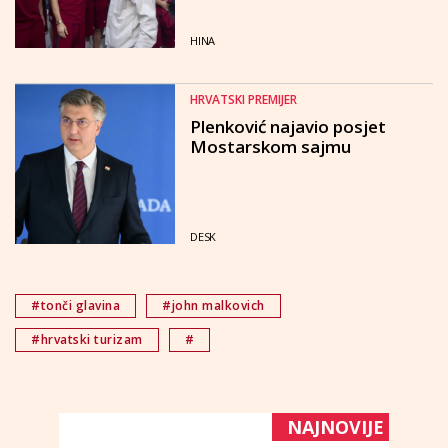
HINA
HRVATSKI PREMIJER
Plenković najavio posjet
Mostarskom sajmu
DESK
#tonči glavina
#john malkovich
#hrvatski turizam
#
NAJNOVIJE