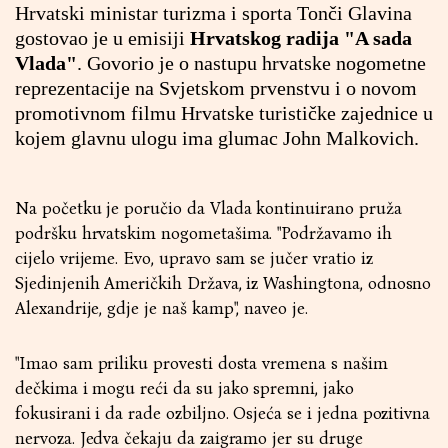
Hrvatski ministar turizma i sporta Tonči Glavina
gostovao je u emisiji
Hrvatskog radija "A sada
Vlada"
. Govorio je o nastupu hrvatske nogometne
reprezentacije na Svjetskom prvenstvu i o novom
promotivnom filmu Hrvatske turističke zajednice u
kojem glavnu ulogu ima glumac John Malkovich.
Na početku je poručio da Vlada kontinuirano pruža
podršku hrvatskim nogometašima. "Podržavamo ih
cijelo vrijeme. Evo, upravo sam se jučer vratio iz
Sjedinjenih Američkih Država, iz Washingtona, odnosno
Alexandrije, gdje je naš kamp", naveo je.
"Imao sam priliku provesti dosta vremena s našim
dečkima i mogu reći da su jako spremni, jako
fokusirani i da rade ozbiljno. Osjeća se i jedna pozitivna
nervoza. Jedva čekaju da zaigramo jer su druge