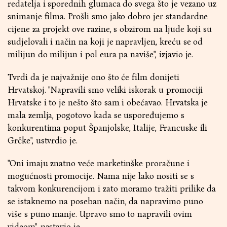
redatelja i sporednih glumaca do svega što je vezano uz
snimanje filma. Prošli smo jako dobro jer standardne
cijene za projekt ove razine, s obzirom na ljude koji su
sudjelovali i način na koji je napravljen, kreću se od
milijun do milijun i pol eura pa naviše", izjavio je.
Tvrdi da je najvažnije ono što će film donijeti
Hrvatskoj. "Napravili smo veliki iskorak u promociji
Hrvatske i to je nešto što sam i obećavao. Hrvatska je
mala zemlja, pogotovo kada se uspoređujemo s
konkurentima poput Španjolske, Italije, Francuske ili
Grčke", ustvrdio je.
"Oni imaju znatno veće marketinške proračune i
mogućnosti promocije. Nama nije lako nositi se s
takvom konkurencijom i zato moramo tražiti prilike da
se istaknemo na poseban način, da napravimo puno
više s puno manje. Upravo smo to napravili ovim
videom", nastavio je.