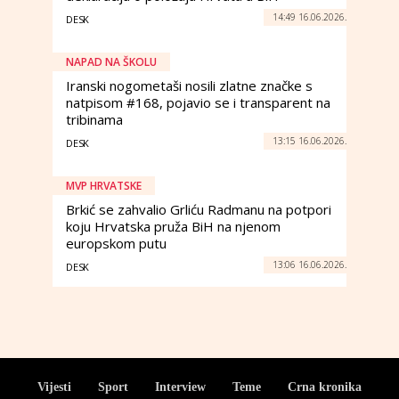
14:49 16.06.2026.
DESK
NAPAD NA ŠKOLU
Iranski nogometaši nosili zlatne značke s
natpisom #168, pojavio se i transparent na
tribinama
13:15 16.06.2026.
DESK
MVP HRVATSKE
Brkić se zahvalio Grliću Radmanu na potpori
koju Hrvatska pruža BiH na njenom
europskom putu
13:06 16.06.2026.
DESK
Vijesti
Sport
Interview
Teme
Crna kronika