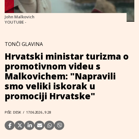
John Malkovich
YOUTUBE -
TONČI GLAVINA
Hrvatski ministar turizma o
promotivnom videu s
Malkovichem: "Napravili
smo veliki iskorak u
promociji Hrvatske"
PIŠE: DESK
/
17.06.2026., 9:28