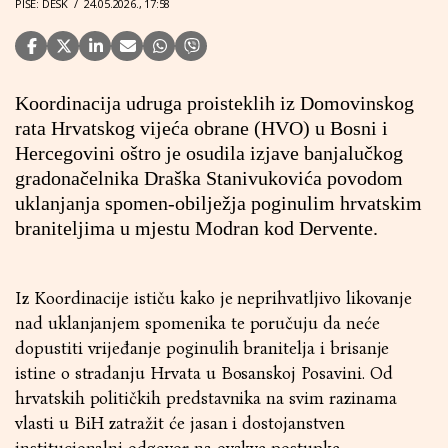
PIŠE: DESK
/
24.05.2026., 17:58
Koordinacija udruga proisteklih iz Domovinskog
rata Hrvatskog vijeća obrane (HVO) u Bosni i
Hercegovini oštro je osudila izjave banjalučkog
gradonačelnika Draška Stanivukovića povodom
uklanjanja spomen-obilježja poginulim hrvatskim
braniteljima u mjestu Modran kod Dervente.
Iz Koordinacije ističu kako je neprihvatljivo likovanje
nad uklanjanjem spomenika te poručuju da neće
dopustiti vrijeđanje poginulih branitelja i brisanje
istine o stradanju Hrvata u Bosanskoj Posavini. Od
hrvatskih političkih predstavnika na svim razinama
vlasti u BiH zatražit će jasan i dostojanstven