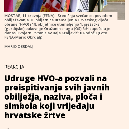
MOSTAR, 11. travnja (FENA) - Središnja svečanost povodom
obilježavanja 31. obljetnice utemeljenja Hrvatskog vijeća
obrane (HVO) i 18. obljetnice utemeljenja 1. pješačke
(gardijske) pukovnije Oružanih snaga (OS) BiH započela je
danas u vojarni "Stanislav Baja Kraljević" u Rodoču.(Foto
FENA/Mario Obrdalj)
MARIO OBRDALJ -
REAKCIJA
Udruge HVO-a pozvali na
preispitivanje svih javnih
obilježja, naziva, ploča i
simbola koji vrijeđaju
hrvatske žrtve