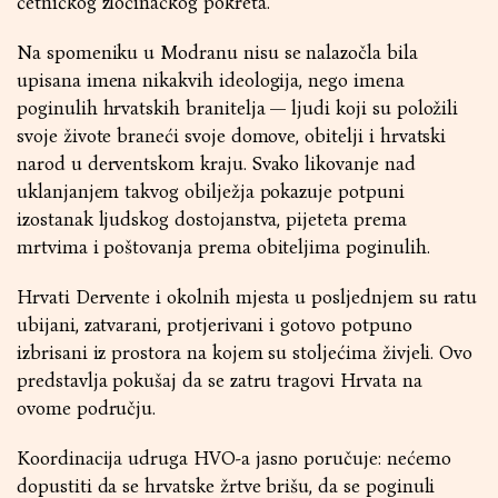
četničkog zločinačkog pokreta.
Na spomeniku u Modranu nisu se nalazočla bila
upisana imena nikakvih ideologija, nego imena
poginulih hrvatskih branitelja — ljudi koji su položili
svoje živote braneći svoje domove, obitelji i hrvatski
narod u derventskom kraju. Svako likovanje nad
uklanjanjem takvog obilježja pokazuje potpuni
izostanak ljudskog dostojanstva, pijeteta prema
mrtvima i poštovanja prema obiteljima poginulih.
Hrvati Dervente i okolnih mjesta u posljednjem su ratu
ubijani, zatvarani, protjerivani i gotovo potpuno
izbrisani iz prostora na kojem su stoljećima živjeli. Ovo
predstavlja pokušaj da se zatru tragovi Hrvata na
ovome području.
Koordinacija udruga HVO-a jasno poručuje: nećemo
dopustiti da se hrvatske žrtve brišu, da se poginuli