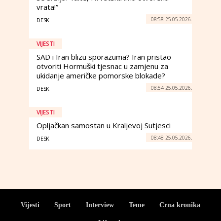
vrata!”
08:58 25.05.2026.
DESK
VIJESTI
SAD i Iran blizu sporazuma? Iran pristao
otvoriti Hormuški tjesnac u zamjenu za
ukidanje američke pomorske blokade?
08:54 25.05.2026.
DESK
VIJESTI
Opljačkan samostan u Kraljevoj Sutjesci
08:48 25.05.2026.
DESK
Vijesti
Sport
Interview
Teme
Crna kronika