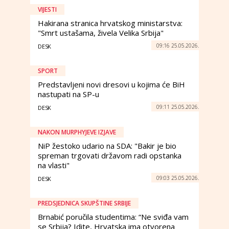
VIJESTI
Hakirana stranica hrvatskog ministarstva:
"Smrt ustašama, živela Velika Srbija"
09:16 25.05.2026.
DESK
SPORT
Predstavljeni novi dresovi u kojima će BiH
nastupati na SP-u
09:11 25.05.2026.
DESK
NAKON MURPHYJEVE IZJAVE
NiP žestoko udario na SDA: "Bakir je bio
spreman trgovati državom radi opstanka
na vlasti"
09:03 25.05.2026.
DESK
PREDSJEDNICA SKUPŠTINE SRBIJE
Brnabić poručila studentima: “Ne sviđa vam
se Srbija? Idite, Hrvatska ima otvorena