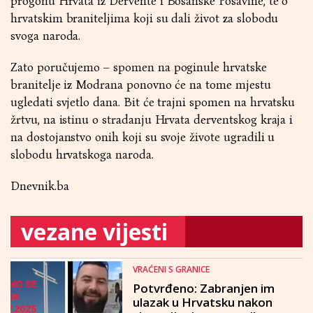
progonu Hrvata iz Dervente i Bosanske Posavine, te o
hrvatskim braniteljima koji su dali život za slobodu
svoga naroda.
Zato poručujemo – spomen na poginule hrvatske
branitelje iz Modrana ponovno će na tome mjestu
ugledati svjetlo dana. Bit će trajni spomen na hrvatsku
žrtvu, na istinu o stradanju Hrvata derventskog kraja i
na dostojanstvo onih koji su svoje živote ugradili u
slobodu hrvatskoga naroda.
Dnevnik.ba
vezane vijesti
VRAĆENI S GRANICE
Potvrđeno: Zabranjen im
ulazak u Hrvatsku nakon