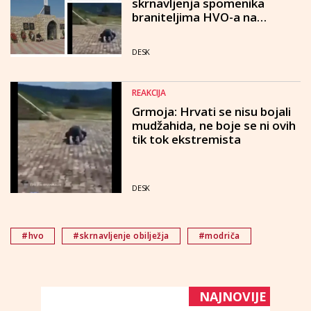
skrnavljenja spomenika
braniteljima HVO-a na
Pješčari
DESK
REAKCIJA
Grmoja: Hrvati se nisu bojali
mudžahida, ne boje se ni ovih
tik tok ekstremista
DESK
#hvo
#skrnavljenje obilježja
#modriča
NAJNOVIJE