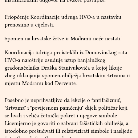
institucionalni odgovor na ovakve postupke.
Priopćenje Koordinacije udruga HVO-a u nastavku
prenosimo u cijelosti.
Spomen na hrvatske žrtve u Modranu neće nestati!
Koordinacija udruga proisteklih iz Domovinskog rata
HVO-a najoštrije osuđuje istup banjalučkog
gradonačelnika Draška Stanivukovića u kojoj likuje
zbog uklanjanja spomen-obilježja hrvatskim žrtvama u
mjestu Modranu kod Dervente.
Posebno je neprihvatljivo da lekcije o “antifašizmu”,
“žrtvama” i “povijesnom pamćenju” dijeli političar koji
se hvali i veliča četnički pokret i njegove simbole.
Licemjerno je govoriti o zabrani fašističkih obilježja, a
istodobno prešućivati ili relativizirati simbole i nasljeđe