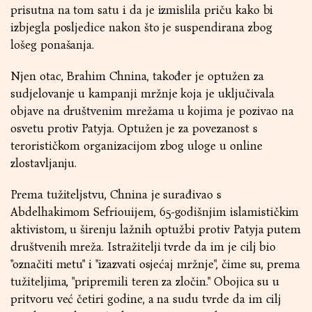
prisutna na tom satu i da je izmislila priču kako bi
izbjegla posljedice nakon što je suspendirana zbog
lošeg ponašanja.
Njen otac, Brahim Chnina, također je optužen za
sudjelovanje u kampanji mržnje koja je uključivala
objave na društvenim mrežama u kojima je pozivao na
osvetu protiv Patyja. Optužen je za povezanost s
terorističkom organizacijom zbog uloge u online
zlostavljanju.
Prema tužiteljstvu, Chnina je surađivao s
Abdelhakimom Sefriouijem, 65-godišnjim islamističkim
aktivistom, u širenju lažnih optužbi protiv Patyja putem
društvenih mreža. Istražitelji tvrde da im je cilj bio
"označiti metu" i "izazvati osjećaj mržnje", čime su, prema
tužiteljima, "pripremili teren za zločin." Obojica su u
pritvoru već četiri godine, a na sudu tvrde da im cilj