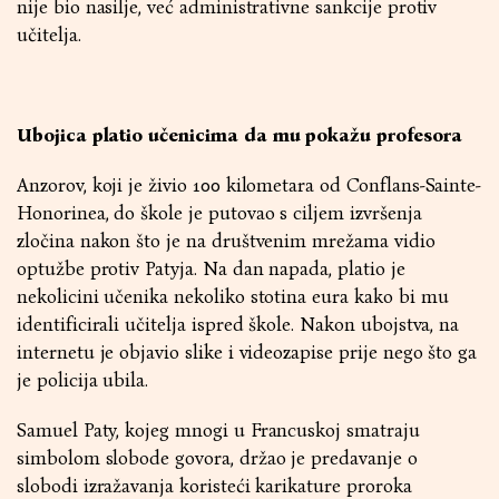
nije bio nasilje, već administrativne sankcije protiv
učitelja.
Ubojica platio učenicima da mu pokažu profesora
Anzorov, koji je živio 100 kilometara od Conflans-Sainte-
Honorinea, do škole je putovao s ciljem izvršenja
zločina nakon što je na društvenim mrežama vidio
optužbe protiv Patyja. Na dan napada, platio je
nekolicini učenika nekoliko stotina eura kako bi mu
identificirali učitelja ispred škole. Nakon ubojstva, na
internetu je objavio slike i videozapise prije nego što ga
je policija ubila.
Samuel Paty, kojeg mnogi u Francuskoj smatraju
simbolom slobode govora, držao je predavanje o
slobodi izražavanja koristeći karikature proroka