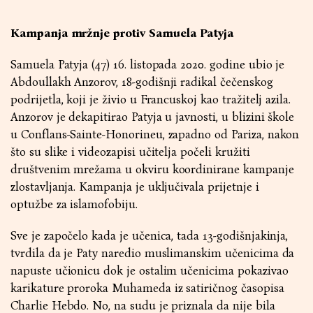
Kampanja mržnje protiv Samuela Patyja
Samuela Patyja (47) 16. listopada 2020. godine ubio je
Abdoullakh Anzorov, 18-godišnji radikal čečenskog
podrijetla, koji je živio u Francuskoj kao tražitelj azila.
Anzorov je dekapitirao Patyja u javnosti, u blizini škole
u Conflans-Sainte-Honorineu, zapadno od Pariza, nakon
što su slike i videozapisi učitelja počeli kružiti
društvenim mrežama u okviru koordinirane kampanje
zlostavljanja. Kampanja je uključivala prijetnje i
optužbe za islamofobiju.
Sve je započelo kada je učenica, tada 13-godišnjakinja,
tvrdila da je Paty naredio muslimanskim učenicima da
napuste učionicu dok je ostalim učenicima pokazivao
karikature proroka Muhameda iz satiričnog časopisa
Charlie Hebdo. No, na sudu je priznala da nije bila