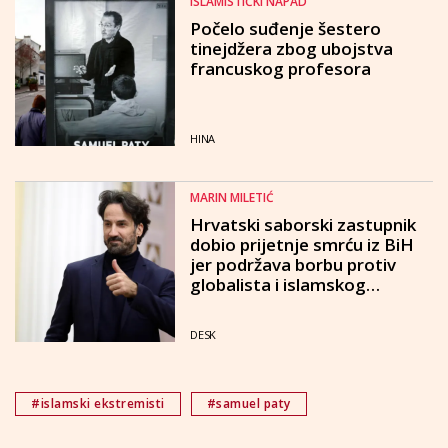
ISLAMISTIČKI NAPAD
Počelo suđenje šestero
tinejdžera zbog ubojstva
francuskog profesora
HINA
MARIN MILETIĆ
Hrvatski saborski zastupnik
dobio prijetnje smrću iz BiH
jer podržava borbu protiv
globalista i islamskog
ekstremizma
DESK
#islamski ekstremisti
#samuel paty