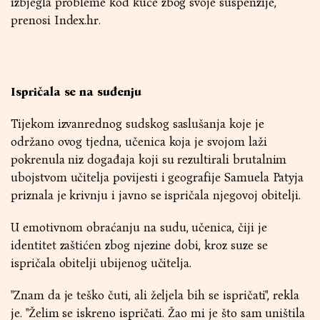
izbjegla probleme kod kuće zbog svoje suspenzije,
prenosi Index.hr.
Ispričala se na suđenju
Tijekom izvanrednog sudskog saslušanja koje je
održano ovog tjedna, učenica koja je svojom laži
pokrenula niz događaja koji su rezultirali brutalnim
ubojstvom učitelja povijesti i geografije Samuela Patyja
priznala je krivnju i javno se ispričala njegovoj obitelji.
U emotivnom obraćanju na sudu, učenica, čiji je
identitet zaštićen zbog njezine dobi, kroz suze se
ispričala obitelji ubijenog učitelja.
"Znam da je teško čuti, ali željela bih se ispričati", rekla
je. "Želim se iskreno ispričati. Žao mi je što sam uništila