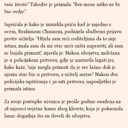
vaše živote." Također je priznala: "Bez mene nitko ne bi
bio ovdje."
Ispričala je kako je izmislila priču kad je zajedno s
ocem, Brahimom Chninom, podnijela službenu prijavu
protiv učitelja. "Htjela sam reći roditeljima da to nije
istina, znala sam da mi otac neće ništa napraviti, ali sam
se bojala priznati", izjavila je. Nakon ubojstva, zadržana
je u policijskom pritvoru, gdje je nastavila lagati jer,
kako kaže, "nije mogla priznati da je sve lažno dok je
njezin otac bio u pritvoru, a učitelj mrtav." Nakon dva
policijska ispitivanja i 30 sati pritvora, naposljetku je
priznala istinu.
Za svoje postupke učenica je prošle godine osuđena na
18 mjeseci uvjetne kazne zbog klevete, koja je pokrenula
lanac događaja što su doveli do ubojstva.