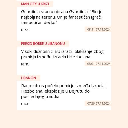
MAN CITY U KRIZI
Guardiola stao u obranu Gvardiola: "Bio je
najbolji na terenu. On je fantastičan igrač,
fantastičan dečko"
08:11 27.11.2024.
DESK
PREKID BORBE U LIBANONU
Visoki dužnosnici EU izrazili olakšanje zbog
primirja između Izraela i Hezbolaha
08:01 27.11.2024.
FENA
LIBANON
Rano jutros počelo primirje između Izraela i
Hezbolaha, eksplozije u Bejrutu do
posljednjeg trnutka
07:56 27.11.2024.
HINA