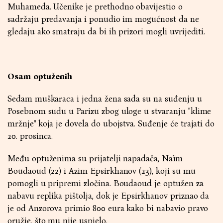
Muhameda. Učenike je prethodno obavijestio o
sadržaju predavanja i ponudio im mogućnost da ne
gledaju ako smatraju da bi ih prizori mogli uvrijediti.
Osam optuženih
Sedam muškaraca i jedna žena sada su na suđenju u
Posebnom sudu u Parizu zbog uloge u stvaranju "klime
mržnje" koja je dovela do ubojstva. Suđenje će trajati do
20. prosinca.
Među optuženima su prijatelji napadača, Naïm
Boudaoud (22) i Azim Epsirkhanov (23), koji su mu
pomogli u pripremi zločina. Boudaoud je optužen za
nabavu replika pištolja, dok je Epsirkhanov priznao da
je od Anzorova primio 800 eura kako bi nabavio pravo
oružje, što mu nije uspjelo.