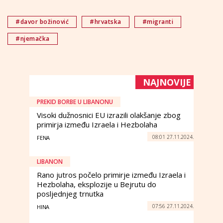
#davor božinović
#hrvatska
#migranti
#njemačka
NAJNOVIJE
PREKID BORBE U LIBANONU
Visoki dužnosnici EU izrazili olakšanje zbog
primirja između Izraela i Hezbolaha
08:01 27.11.2024.
FENA
LIBANON
Rano jutros počelo primirje između Izraela i
Hezbolaha, eksplozije u Bejrutu do
posljednjeg trnutka
07:56 27.11.2024.
HINA