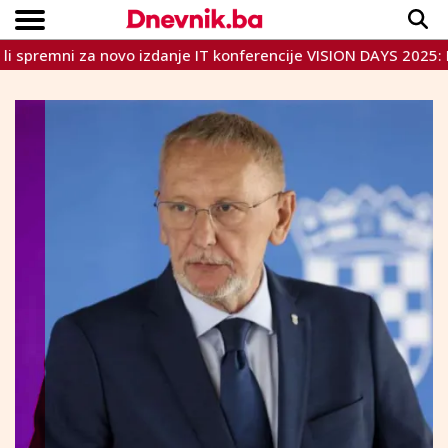
mni za novo izdanje IT konferencije VISION DAYS 2025: Early b
Copyright © Dnevnik.ba 2023.
CRNA KRONIKA
INTERVIEW
LIFESTYLE
VIJESTI
SPORT
TEME