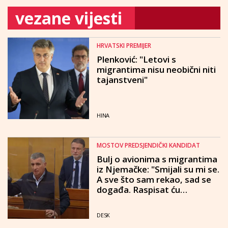
vezane vijesti
HRVATSKI PREMIJER
Plenković: "Letovi s
migrantima nisu neobični niti
tajanstveni"
HINA
MOSTOV PREDSJENDIČKI KANDIDAT
Bulj o avionima s migrantima
iz Njemačke: "Smijali su mi se.
A sve što sam rekao, sad se
događa. Raspisat ću
referendum o vojski na
granicama"
DESK