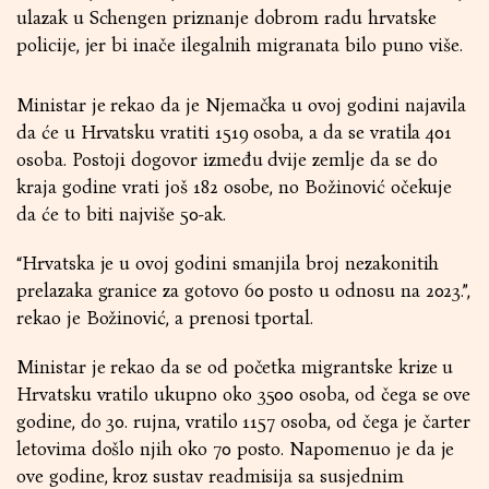
ulazak u Schengen priznanje dobrom radu hrvatske
policije, jer bi inače ilegalnih migranata bilo puno više.
Ministar je rekao da je Njemačka u ovoj godini najavila
da će u Hrvatsku vratiti 1519 osoba, a da se vratila 401
osoba. Postoji dogovor između dvije zemlje da se do
kraja godine vrati još 182 osobe, no Božinović očekuje
da će to biti najviše 50-ak.
“Hrvatska je u ovoj godini smanjila broj nezakonitih
prelazaka granice za gotovo 60 posto u odnosu na 2023.”,
rekao je Božinović, a prenosi tportal.
Ministar je rekao da se od početka migrantske krize u
Hrvatsku vratilo ukupno oko 3500 osoba, od čega se ove
godine, do 30. rujna, vratilo 1157 osoba, od čega je čarter
letovima došlo njih oko 70 posto. Napomenuo je da je
ove godine, kroz sustav readmisija sa susjednim