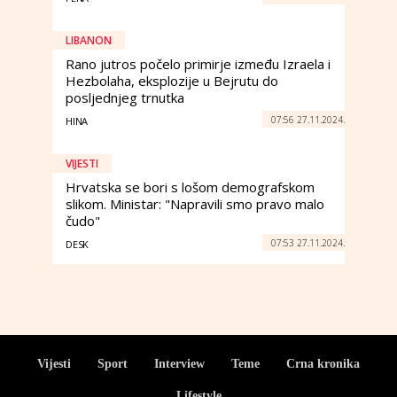
LIBANON
Rano jutros počelo primirje između Izraela i
Hezbolaha, eksplozije u Bejrutu do
posljednjeg trnutka
07:56 27.11.2024.
HINA
VIJESTI
Hrvatska se bori s lošom demografskom
slikom. Ministar: "Napravili smo pravo malo
čudo"
07:53 27.11.2024.
DESK
Vijesti
Sport
Interview
Teme
Crna kronika
Lifestyle