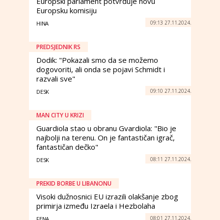
Europski parlament potvrđuje novu
Europsku komisiju
09:13 27.11.2024.
HINA
PREDSJEDNIK RS
Dodik: "Pokazali smo da se možemo
dogovoriti, ali onda se pojavi Schmidt i
razvali sve"
09:10 27.11.2024.
DESK
MAN CITY U KRIZI
Guardiola stao u obranu Gvardiola: "Bio je
najbolji na terenu. On je fantastičan igrač,
fantastičan dečko"
08:11 27.11.2024.
DESK
PREKID BORBE U LIBANONU
Visoki dužnosnici EU izrazili olakšanje zbog
primirja između Izraela i Hezbolaha
08:01 27.11.2024.
FENA