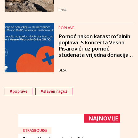
FENA
POPLAVE
Pomoć nakon katastrofalnih
poplava: S koncerta Vesna
Pisarović i uz pomoć
studenata vrijedna donacija
župama u Klisu - Neretvici
DESK
#poplave
#slaven raguž
NAJNOVIJE
STRASBOURG