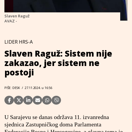
Slaven Raguž
AVAZ -
LIDER HRS-A
Slaven Raguž: Sistem nije
zakazao, jer sistem ne
postoji
PIŠE: DESK
/
27.11.2024. u 16:56
U Sarajevu se danas održava 11. izvanredna
sjednica Zastupničkog doma Parlamenta
Federacije Bosne i Hercegovine, a glavna tema je