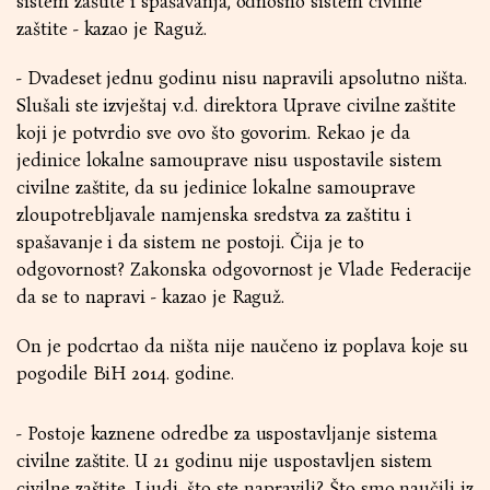
sistem zaštite i spašavanja, odnosno sistem civilne
zaštite - kazao je Raguž.
- Dvadeset jednu godinu nisu napravili apsolutno ništa.
Slušali ste izvještaj v.d. direktora Uprave civilne zaštite
koji je potvrdio sve ovo što govorim. Rekao je da
jedinice lokalne samouprave nisu uspostavile sistem
civilne zaštite, da su jedinice lokalne samouprave
zloupotrebljavale namjenska sredstva za zaštitu i
spašavanje i da sistem ne postoji. Čija je to
odgovornost? Zakonska odgovornost je Vlade Federacije
da se to napravi - kazao je Raguž.
On je podcrtao da ništa nije naučeno iz poplava koje su
pogodile BiH 2014. godine.
- Postoje kaznene odredbe za uspostavljanje sistema
civilne zaštite. U 21 godinu nije uspostavljen sistem
civilne zaštite. Ljudi, što ste napravili? Što smo naučili iz