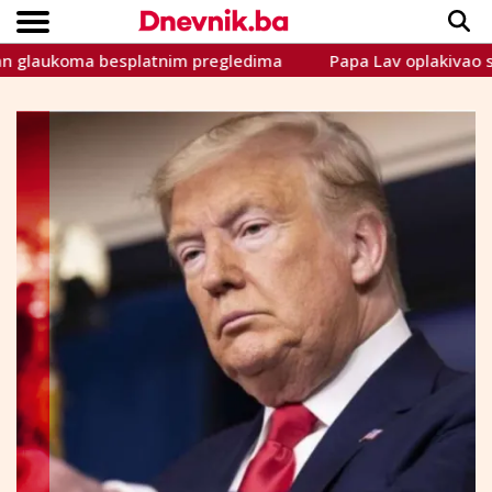
glaukoma besplatnim pregledima
Papa Lav oplakivao smrt bro
Copyright © Dnevnik.ba 2023.
CRNA KRONIKA
INTERVIEW
LIFESTYLE
VIJESTI
SPORT
TEME