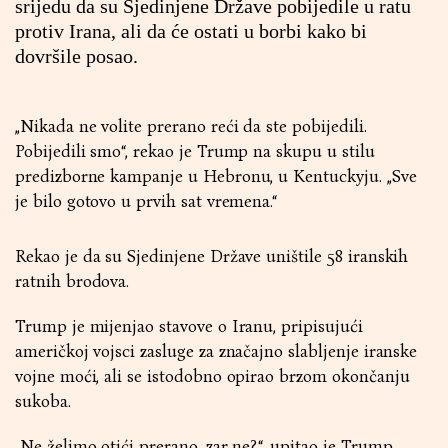
srijedu da su Sjedinjene Države pobijedile u ratu
protiv Irana, ali da će ostati u borbi kako bi
dovršile posao.
„Nikada ne volite prerano reći da ste pobijedili.
Pobijedili smo“, rekao je Trump na skupu u stilu
predizborne kampanje u Hebronu, u Kentuckyju. „Sve
je bilo gotovo u prvih sat vremena.“
Rekao je da su Sjedinjene Države uništile 58 iranskih
ratnih brodova.
Trump je mijenjao stavove o Iranu, pripisujući
američkoj vojsci zasluge za značajno slabljenje iranske
vojne moći, ali se istodobno opirao brzom okončanju
sukoba.
„Ne želimo otići prerano, zar ne?“, upitao je Trump.