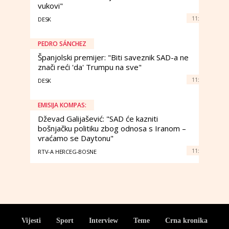
vukovi"
11:
DESK
PEDRO SÁNCHEZ
Španjolski premijer: "Biti saveznik SAD-a ne
znači reći 'da' Trumpu na sve"
11:
DESK
EMISIJA KOMPAS:
Dževad Galijašević: "SAD će kazniti
bošnjačku politiku zbog odnosa s Iranom –
vraćamo se Daytonu"
11:
RTV-A HERCEG-BOSNE
Vijesti
Sport
Interview
Teme
Crna kronika