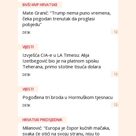
BIVŠI MVP HRVATSKE
Mate Granić: "Trump nema puno vremena,
čeka pogodan trenutak da proglasi
pobjedu"
12:
DESK
VIJESTI
Izvješća CIA-e u LA Timesu: Alija
Izetbegović bio je na platnom spisku
Teherana, primo stotine tisuća dolara
12:
DESK
VIJESTI
Pogođena tri broda u Hormuškom tjesnacu
12:
DESK
HRVATSKI PREDSJEDNIK
Milanović: "Europa je čopor kućnih mačaka,
svaka će otići na svoju stranu, nisu to