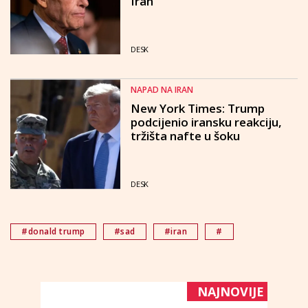
Iran"
DESK
NAPAD NA IRAN
New York Times: Trump
podcijenio iransku reakciju,
tržišta nafte u šoku
DESK
#donald trump
#sad
#iran
#
NAJNOVIJE