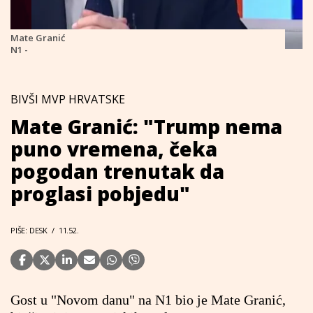
Mate Granić
N1 -
BIVŠI MVP HRVATSKE
Mate Granić: "Trump nema
puno vremena, čeka
pogodan trenutak da
proglasi pobjedu"
PIŠE: DESK
/
11.52.
Gost u "Novom danu" na N1 bio je Mate Granić,