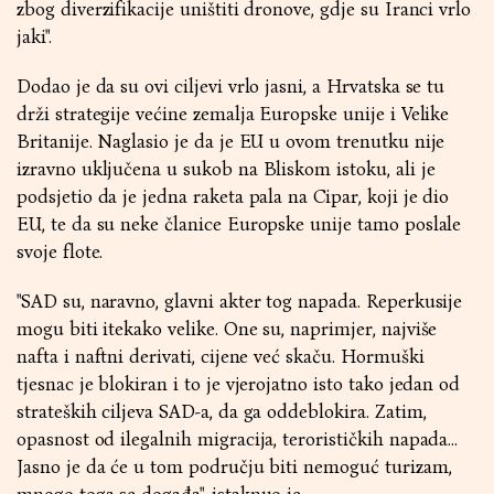
zbog diverzifikacije uništiti dronove, gdje su Iranci vrlo
jaki".
Dodao je da su ovi ciljevi vrlo jasni, a Hrvatska se tu
drži strategije većine zemalja Europske unije i Velike
Britanije. Naglasio je da je EU u ovom trenutku nije
izravno uključena u sukob na Bliskom istoku, ali je
podsjetio da je jedna raketa pala na Cipar, koji je dio
EU, te da su neke članice Europske unije tamo poslale
svoje flote.
"SAD su, naravno, glavni akter tog napada. Reperkusije
mogu biti itekako velike. One su, naprimjer, najviše
nafta i naftni derivati, cijene već skaču. Hormuški
tjesnac je blokiran i to je vjerojatno isto tako jedan od
strateških ciljeva SAD-a, da ga oddeblokira. Zatim,
opasnost od ilegalnih migracija, terorističkih napada...
Jasno je da će u tom području biti nemoguć turizam,