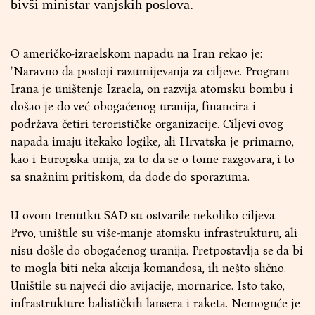
bivši ministar vanjskih poslova.
O američko-izraelskom napadu na Iran rekao je:
"Naravno da postoji razumijevanja za ciljeve. Program
Irana je uništenje Izraela, on razvija atomsku bombu i
došao je do već obogaćenog uranija, financira i
podržava četiri terorističke organizacije. Ciljevi ovog
napada imaju itekako logike, ali Hrvatska je primarno,
kao i Europska unija, za to da se o tome razgovara, i to
sa snažnim pritiskom, da dođe do sporazuma.
U ovom trenutku SAD su ostvarile nekoliko ciljeva.
Prvo, uništile su više-manje atomsku infrastrukturu, ali
nisu došle do obogaćenog uranija. Pretpostavlja se da bi
to mogla biti neka akcija komandosa, ili nešto slično.
Uništile su najveći dio avijacije, mornarice. Isto tako,
infrastrukture balističkih lansera i raketa. Nemoguće je