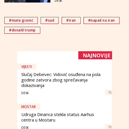
DESK
#mate granić
#sad
#iran
#napad na iran
#donald trump
NAJNOVIJE
VIJESTI
Slučaj Debevec: Vidović osuđena na pola
godine zatvora zbog sprečavanja
dokazivanja
15:
DESK
MOSTAR
Udruga Dinarica stekla status Aarhus
centra u Mostaru
15:
DESK