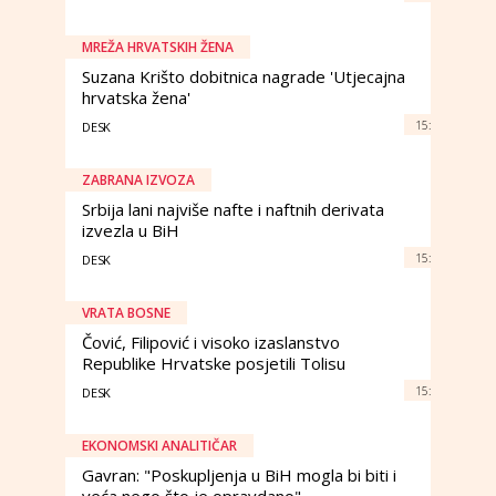
MREŽA HRVATSKIH ŽENA
Suzana Krišto dobitnica nagrade 'Utjecajna
hrvatska žena'
15:
DESK
ZABRANA IZVOZA
Srbija lani najviše nafte i naftnih derivata
izvezla u BiH
15:
DESK
VRATA BOSNE
Čović, Filipović i visoko izaslanstvo
Republike Hrvatske posjetili Tolisu
15:
DESK
EKONOMSKI ANALITIČAR
Gavran: "Poskupljenja u BiH mogla bi biti i