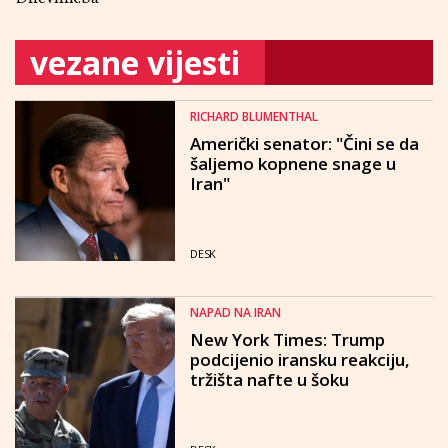
vezane vijesti
RICHARD BLUMENTHAL
Američki senator: "Čini se da
šaljemo kopnene snage u
Iran"
DESK
NAPAD NA IRAN
New York Times: Trump
podcijenio iransku reakciju,
tržišta nafte u šoku