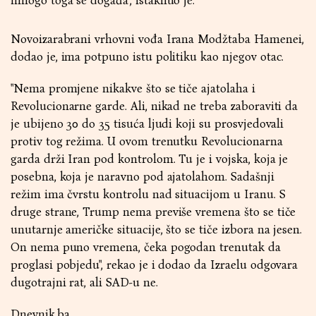
mnogo toga se događa", istaknuo je.
Novoizarabrani vrhovni vođa Irana Modžtaba Hamenei,
dodao je, ima potpuno istu politiku kao njegov otac.
"Nema promjene nikakve što se tiče ajatolaha i
Revolucionarne garde. Ali, nikad ne treba zaboraviti da
je ubijeno 30 do 35 tisuća ljudi koji su prosvjedovali
protiv tog režima. U ovom trenutku Revolucionarna
garda drži Iran pod kontrolom. Tu je i vojska, koja je
posebna, koja je naravno pod ajatolahom. Sadašnji
režim ima čvrstu kontrolu nad situacijom u Iranu. S
druge strane, Trump nema previše vremena što se tiče
unutarnje američke situacije, što se tiče izbora na jesen.
On nema puno vremena, čeka pogodan trenutak da
proglasi pobjedu", rekao je i dodao da Izraelu odgovara
dugotrajni rat, ali SAD-u ne.
Dnevnik.ba