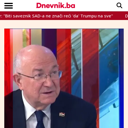
 saveznik SAD-a ne znači reći 'da' Trumpu na sve"
Dževad G
Copyright © Dnevnik.ba 2023.
CRNA KRONIKA
INTERVIEW
LIFESTYLE
VIJESTI
SPORT
TEME