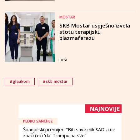
MOSTAR
SKB Mostar uspješno izvela
stotu terapijsku
plazmaferezu
DESK
#glaukom
#skb mostar
NAJNOVIJE
PEDRO SÁNCHEZ
Španjolski premijer: "Biti saveznik SAD-a ne
znači reći 'da' Trumpu na sve"