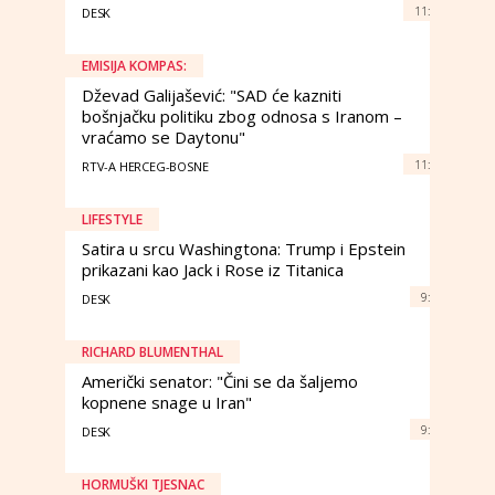
11:
DESK
EMISIJA KOMPAS:
Dževad Galijašević: "SAD će kazniti
bošnjačku politiku zbog odnosa s Iranom –
vraćamo se Daytonu"
11:
RTV-A HERCEG-BOSNE
LIFESTYLE
Satira u srcu Washingtona: Trump i Epstein
prikazani kao Jack i Rose iz Titanica
9:
DESK
RICHARD BLUMENTHAL
Američki senator: "Čini se da šaljemo
kopnene snage u Iran"
9:
DESK
HORMUŠKI TJESNAC