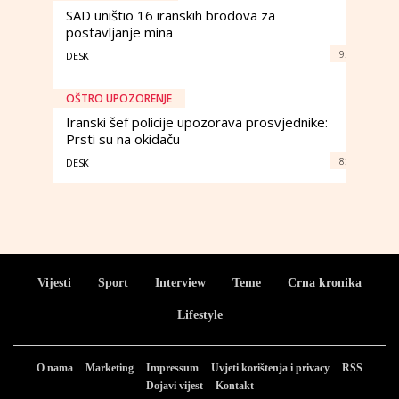
SAD uništio 16 iranskih brodova za
postavljanje mina
9:
DESK
OŠTRO UPOZORENJE
Iranski šef policije upozorava prosvjednike:
Prsti su na okidaču
8:
DESK
Vijesti
Sport
Interview
Teme
Crna kronika
Lifestyle
O nama
Marketing
Impressum
Uvjeti korištenja i privacy
RSS
Dojavi vijest
Kontakt