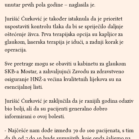
unutar prvih pola godine – naglasila je.
Jurišić Ćurković je također istaknula da je prioritet
uspostaviti kontrolu tlaka da bi se spriječilo daljnje
oštećenje živca. Prva terapijska opcija su kapljice za
glaukom, laserska terapija je idući, a zadnji korak je
operacija.
Sve pretrage mogu se obaviti u kabinetu za glaukom
SKB-a Mostar, a zahvaljujući Zavodu za zdravstveno
osiguranje HNŽ-a većina kvalitetnih lijekova su na
esencijalnoj listi.
Jurišić Ćurković je zaključila da je ranijih godina odaziv
bio bolji, ali da su pacijenti generalno dobro
informirani o ovoj bolesti.
- Najčešće nam dođe između 70 do 100 pacijenata, s tim
da ih od 7 do 10 bude sumnjivih, koje onda šaljemo na