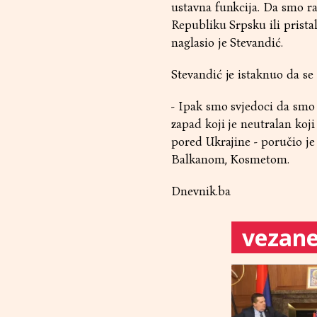
ustavna funkcija. Da smo rad
Republiku Srpsku ili prista
naglasio je Stevandić.
Stevandić je istaknuo da se 
- Ipak smo svjedoci da smo 
zapad koji je neutralan koj
pored Ukrajine - poručio je
Balkanom, Kosmetom.
Dnevnik.ba
vezane 