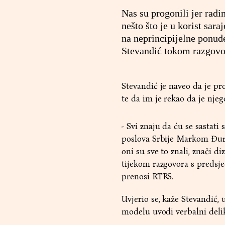
Nas su progonili jer radi
nešto što je u korist sara
na neprincipijelne ponud
Stevandić tokom razgov
Stevandić je naveo da je pro
te da im je rekao da je nje
- Svi znaju da ću se sasta
poslova Srbije Markom Đuri
oni su sve to znali, znači d
tijekom razgovora s preds
prenosi RTRS.
Uvjerio se, kaže Stevandić,
modelu uvodi verbalni delik