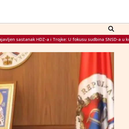
 U fokusu sudbina SNSD-a u koaliciji na državnoj razini
D