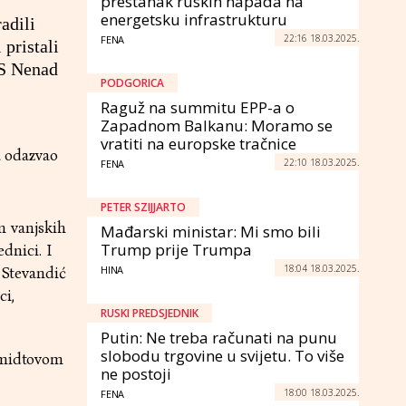
prestanak ruskih napada na
energetsku infrastrukturu
adili
22:16 18.03.2025.
FENA
 pristali
RS Nenad
PODGORICA
Raguž na summitu EPP-a o
Zapadnom Balkanu: Moramo se
vratiti na europske tračnice
a odazvao
22:10 18.03.2025.
FENA
PETER SZIJJARTO
m vanjskih
Mađarski ministar: Mi smo bili
Trump prije Trumpa
dnici. I
18:04 18.03.2025.
HINA
 Stevandić
i,
RUSKI PREDSJEDNIK
Putin: Ne treba računati na punu
slobodu trgovine u svijetu. To više
chmidtovom
ne postoji
18:00 18.03.2025.
FENA