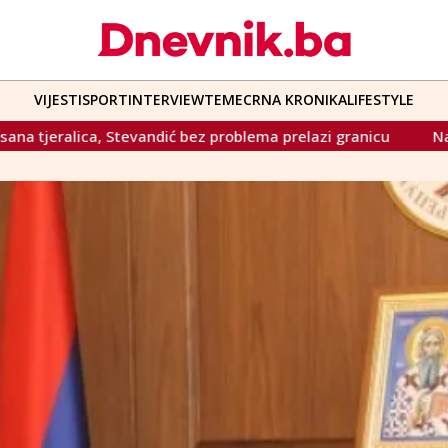
VIJESTI
SPORT
INTERVIEW
TEME
CRNA KRONIKA
LIFESTYLE
roblema prelazi granicu
Najavljen sastanak HDZ-a i Trojke: