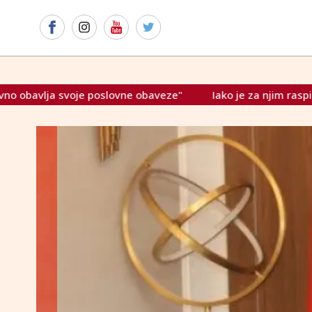
veze"
Iako je za njim raspisana tjeralica, Stevandić bez p