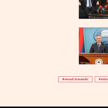
#nenad stevandić
#milo