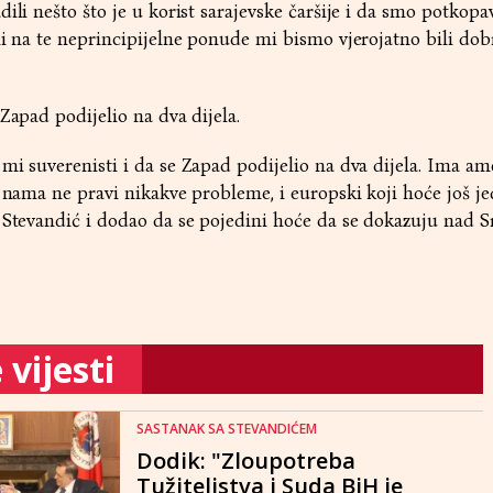
ili nešto što je u korist sarajevske čaršije i da smo potkopav
li na te neprincipijelne ponude mi bismo vjerojatno bili dobr
Zapad podijelio na dva dijela.
mi suverenisti i da se Zapad podijelio na dva dijela. Ima am
i nama ne pravi nikakve probleme, i europski koji hoće još j
 Stevandić i dodao da se pojedini hoće da se dokazuju nad S
vijesti
SASTANAK SA STEVANDIĆEM
Dodik: "Zloupotreba
Tužiteljstva i Suda BiH je