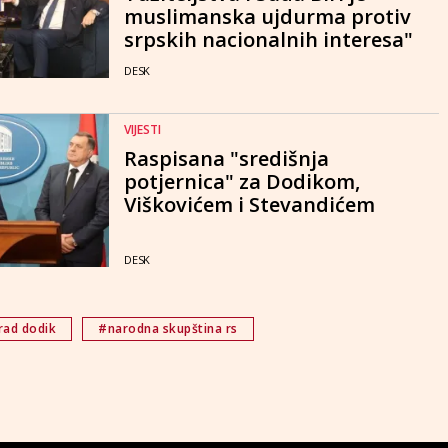
muslimanska ujdurma protiv
srpskih nacionalnih interesa"
DESK
VIJESTI
Raspisana "središnja
potjernica" za Dodikom,
Viškovićem i Stevandićem
DESK
rad dodik
#narodna skupština rs