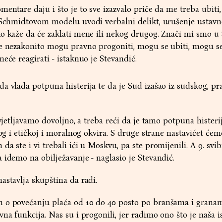
entare daju i što je to sve izazvalo priče da me treba ubiti, 
m Schmidtovom modelu uvodi verbalni delikt, urušenje ustav
o kaže da će zaklati mene ili nekog drugog. Znači mi smo u
se nezakonito mogu pravno progoniti, mogu se ubiti, mogu se
eće reagirati - istaknuo je Stevandić.
a vlada potpuna histerija te da je Sud izašao iz sudskog, pr
svjetljavamo dovoljno, a treba reći da je tamo potpuna histerij
nog i etičkoj i moralnog okvira. S druge strane nastavićet ćem
a ste i vi trebali ići u Moskvu, pa ste promijenili. A 9. svib
 idemo na obilježavanje - naglasio je Stevandić.
astavlja skupština da radi.
 o povećanju plaća od 10 do 40 posto po branšama i grana
vna funkcija. Nas su i progonili, jer radimo ono što je naša 