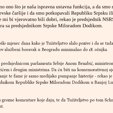
mo ono što je naša ispravna ustavna funkcija, a da smo r
jevske čaršije i da smo potkopavali Republiku Srpsku ili
e mi bi vjerovatno bili dobri, rekao je predsjednik NS
ora sa predsjednikom Srpske Miloradom Dodikom.
šlo mjesec dana kako je Tužiteljstvo slalo pozive i da se tad
gov službeni boravak u Beogradu minimalno do 18. ožujka.
ti s predsjednicom parlamenta Srbije Anom Brnabić, ministro
ćem i drugim ministrima. Da ću biti na komemorativnoj sje
izanje te fame je samo medijsko pumpanje histerije - rekao je
jednikom Republike Srpske Miloradom Dodikom u Banjoj Luc
 u grozne komentare koje daju, te da Tužiteljstvo po tom S
t.