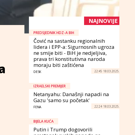
NAJNOVIJE
PREDSJEDNIK HDZ-A BIH
Čović na sastanku regionalnih
lidera i EPP-a: Sigurnosnih ugroza
ne smije biti - BiH je nedjeljiva,
prava tri konstitutivna naroda
a
moraju biti zaštićena
22:45 18.03.2025.
DESK
IZRAELSKI PREMIJER
Netanyahu: Današnji napadi na
Gazu 'samo su početak'
22:24 18.03.2025.
FENA
BIJELA KUĆA
Putin i Trump dogovorili