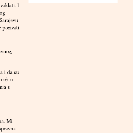
zaklati. I
nog
 Sarajevu
 pozivati
avnog,
a i da su
o ići u
nja s
ma. Mi
ispravna