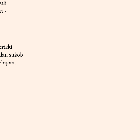
ali
i -
erički
edan sukob
rbijom,