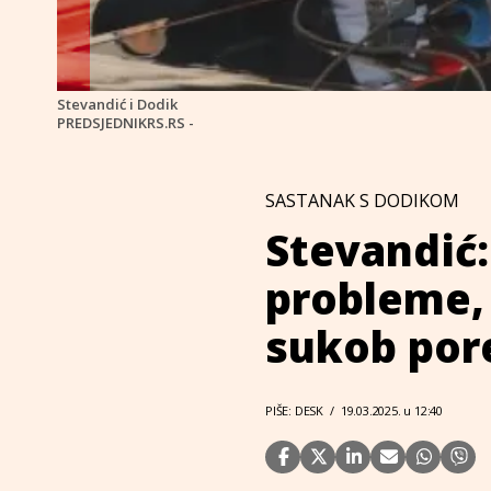
Stevandić i Dodik
PREDSJEDNIKRS.RS -
SASTANAK S DODIKOM
Stevandić
probleme, 
sukob por
PIŠE: DESK
/
19.03.2025. u 12:40