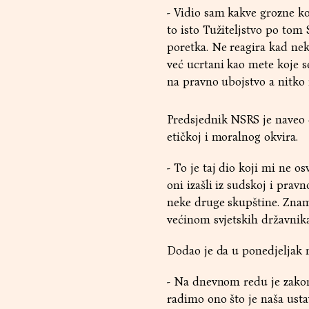
- Vidio sam kakve grozne kom
to isto Tužiteljstvo po to
poretka. Ne reagira kad nek
već ucrtani kao mete koje 
na pravno ubojstvo a nitko n
Predsjednik NSRS je naveo d
etičkoj i moralnog okvira.
- To je taj dio koji mi ne o
oni izašli iz sudskoj i prav
neke druge skupštine. Znam d
većinom svjetskih državnika
Dodao je da u ponedjeljak n
- Na dnevnom redu je zakon
radimo ono što je naša usta