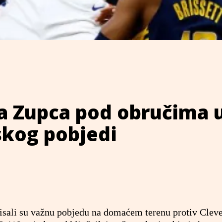
a Zupca pod obručima 
kog pobjedi
isali su važnu pobjedu na domaćem terenu protiv Clev