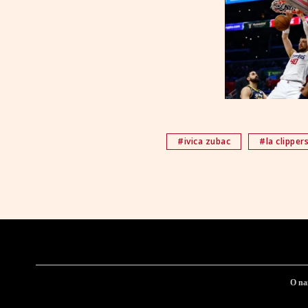
#ivica zubac
#la clipper
O n