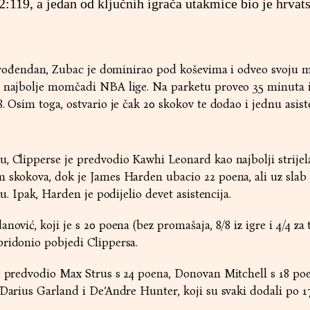
:119, a jedan od ključnih igrača utakmice bio je hrvats
28. rođendan, Zubac je dominirao pod koševima i odveo svoju
o najbolje momčadi NBA lige. Na parketu proveo 35 minuta 
. Osim toga, ostvario je čak 20 skokov te dodao i jednu asist
, Clipperse je predvodio Kawhi Leonard kao najbolji strijel
 skokova, dok je James Harden ubacio 22 poena, ali uz slab š
cu. Ipak, Harden je podijelio devet asistencija.
ović, koji je s 20 poena (bez promašaja, 8/8 iz igre i 4/4 za t
pridonio pobjedi Clippersa.
e predvodio Max Strus s 24 poena, Donovan Mitchell s 18 poe
 Darius Garland i De’Andre Hunter, koji su svaki dodali po 1