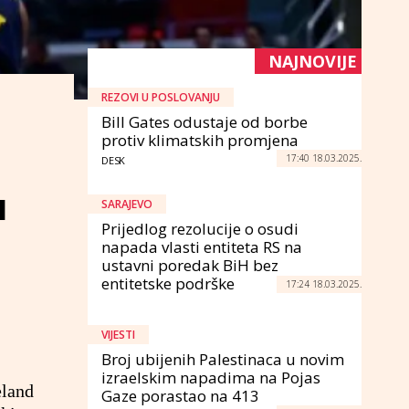
NAJNOVIJE
REZOVI U POSLOVANJU
Bill Gates odustaje od borbe
protiv klimatskih promjena
17:40 18.03.2025.
DESK
u
SARAJEVO
Prijedlog rezolucije o osudi
napada vlasti entiteta RS na
ustavni poredak BiH bez
entitetske podrške
17:24 18.03.2025.
VIJESTI
Broj ubijenih Palestinaca u novim
izraelskim napadima na Pojas
eland
Gaze porastao na 413