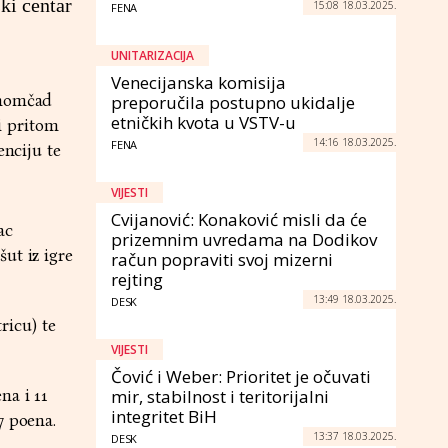
ki centar
15:08 18.03.2025.
FENA
UNITARIZACIJA
Venecijanska komisija
 momčad
preporučila postupno ukidalje
etničkih kvota u VSTV-u
i pritom
14:16 18.03.2025.
FENA
enciju te
VIJESTI
Cvijanović: Konaković misli da će
ac
prizemnim uvredama na Dodikov
ut iz igre
račun popraviti svoj mizerni
rejting
13:49 18.03.2025.
DESK
ricu) te
VIJESTI
Čović i Weber: Prioritet je očuvati
na i 11
mir, stabilnost i teritorijalni
integritet BiH
7 poena.
13:37 18.03.2025.
DESK