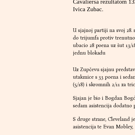
Cavaliersa rezultatom 132
Ivica Zubac.
U sjajnoj partiji na svoj 
do trijumfa protiv trenutn
ubacio 28 poena uz šut 13/18
jednu blokadu
Uz Zupčevu sjajnu predstavu
utakmice s 33 poena i sedam
(5/18) i skromnih 2/11 za tri
Sjajan je bio i Bogdan Bogdan
sedam asistencija dodatno 
S druge strane, Cleveland j
asistencija te Evan Mobley,