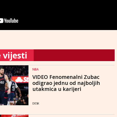
vijesti
NBA
VIDEO Fenomenalni Zubac
odigrao jednu od najboljih
utakmica u karijeri
DESK