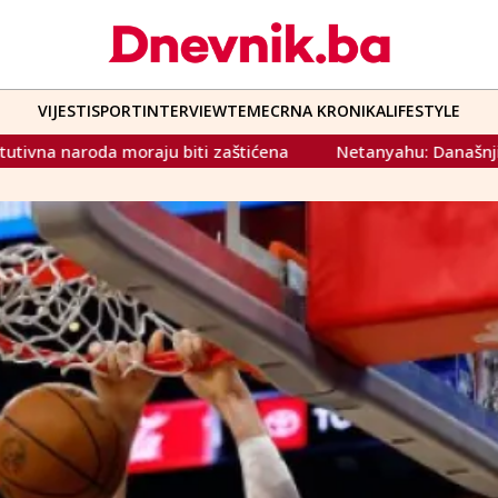
VIJESTI
SPORT
INTERVIEW
TEME
CRNA KRONIKA
LIFESTYLE
aštićena
Netanyahu: Današnji napadi na Gazu 'samo su po