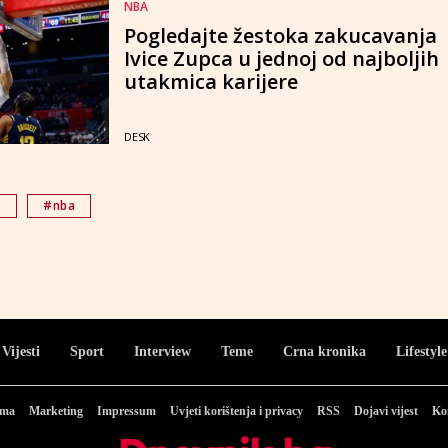
NBA
Pogledajte žestoka zakucavanja
Ivice Zupca u jednoj od najboljih
utakmica karijere
DESK
s
#nba
Vijesti
Sport
Interview
Teme
Crna kronika
Lifestyle
ama
Marketing
Impressum
Uvjeti korištenja i privacy
RSS
Dojavi vijest
Ko