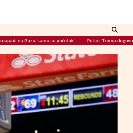
četak'
Putin i Trump dogovorili prestanak ruskih napada 