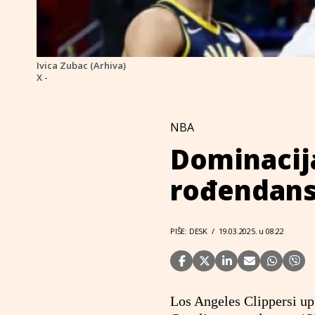
Ivica Zubac (Arhiva)
X -
NBA
Dominacij
rođendans
PIŠE: DESK
/
19.03.2025. u 08:22
Los Angeles Clippersi up