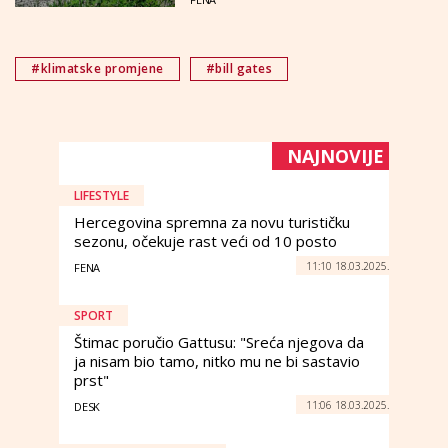
#klimatske promjene
#bill gates
NAJNOVIJE
LIFESTYLE
Hercegovina spremna za novu turističku
sezonu, očekuje rast veći od 10 posto
11:10 18.03.2025.
FENA
SPORT
Štimac poručio Gattusu: "Sreća njegova da
ja nisam bio tamo, nitko mu ne bi sastavio
prst"
11:06 18.03.2025.
DESK