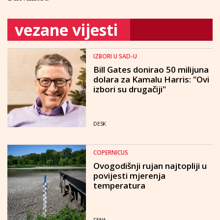
vezane vijesti
IZBORI U SAD-U
Bill Gates donirao 50 milijuna
dolara za Kamalu Harris: "Ovi
izbori su drugačiji"
DESK
COPERNICUS
Ovogodišnji rujan najtopliji u
povijesti mjerenja
temperatura
FENA