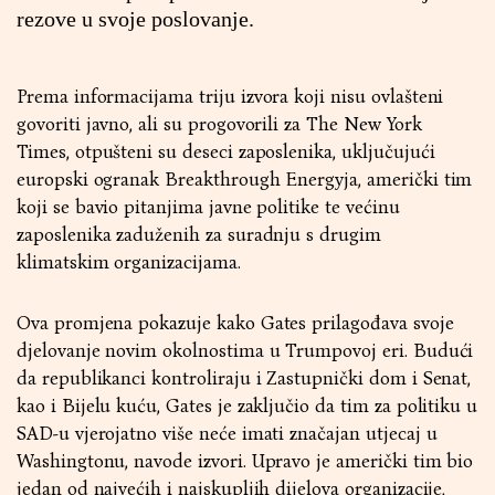
rezove u svoje poslovanje.
Prema informacijama triju izvora koji nisu ovlašteni
govoriti javno, ali su progovorili za The New York
Times, otpušteni su deseci zaposlenika, uključujući
europski ogranak Breakthrough Energyja, američki tim
koji se bavio pitanjima javne politike te većinu
zaposlenika zaduženih za suradnju s drugim
klimatskim organizacijama.
Ova promjena pokazuje kako Gates prilagođava svoje
djelovanje novim okolnostima u Trumpovoj eri. Budući
da republikanci kontroliraju i Zastupnički dom i Senat,
kao i Bijelu kuću, Gates je zaključio da tim za politiku u
SAD-u vjerojatno više neće imati značajan utjecaj u
Washingtonu, navode izvori. Upravo je američki tim bio
jedan od najvećih i najskupljih dijelova organizacije,