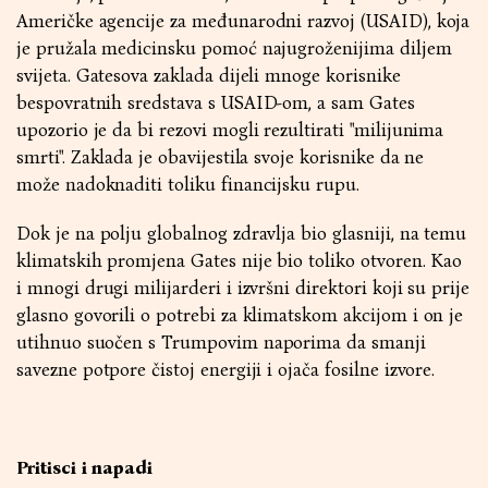
Američke agencije za međunarodni razvoj (USAID), koja
je pružala medicinsku pomoć najugroženijima diljem
svijeta. Gatesova zaklada dijeli mnoge korisnike
bespovratnih sredstava s USAID-om, a sam Gates
upozorio je da bi rezovi mogli rezultirati "milijunima
smrti". Zaklada je obavijestila svoje korisnike da ne
može nadoknaditi toliku financijsku rupu.
Dok je na polju globalnog zdravlja bio glasniji, na temu
klimatskih promjena Gates nije bio toliko otvoren. Kao
i mnogi drugi milijarderi i izvršni direktori koji su prije
glasno govorili o potrebi za klimatskom akcijom i on je
utihnuo suočen s Trumpovim naporima da smanji
savezne potpore čistoj energiji i ojača fosilne izvore.
Pritisci i napadi