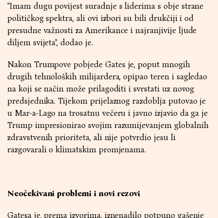
"Imam dugu povijest suradnje s liderima s obje strane
političkog spektra, ali ovi izbori su bili drukčiji i od
presudne važnosti za Amerikance i najranjivije ljude
diljem svijeta", dodao je.
Nakon Trumpove pobjede Gates je, poput mnogih
drugih tehnoloških milijardera, opipao teren i sagledao
na koji se način može prilagoditi i svrstati uz novog
predsjednika. Tijekom prijelaznog razdoblja putovao je
u Mar-a-Lago na trosatnu večeru i javno izjavio da ga je
Trump impresionirao svojim razumijevanjem globalnih
zdravstvenih prioriteta, ali nije potvrdio jesu li
razgovarali o klimatskim promjenama.
Neočekivani problemi i novi rezovi
Gatesa je, prema izvorima, iznenadilo potpuno gašenje