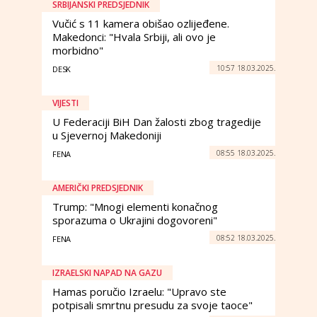
SRBIJANSKI PREDSJEDNIK
Vučić s 11 kamera obišao ozlijeđene.
Makedonci: "Hvala Srbiji, ali ovo je
morbidno"
10:57 18.03.2025.
DESK
VIJESTI
U Federaciji BiH Dan žalosti zbog tragedije
u Sjevernoj Makedoniji
08:55 18.03.2025.
FENA
AMERIČKI PREDSJEDNIK
Trump: "Mnogi elementi konačnog
sporazuma o Ukrajini dogovoreni"
08:52 18.03.2025.
FENA
IZRAELSKI NAPAD NA GAZU
Hamas poručio Izraelu: "Upravo ste
potpisali smrtnu presudu za svoje taoce"