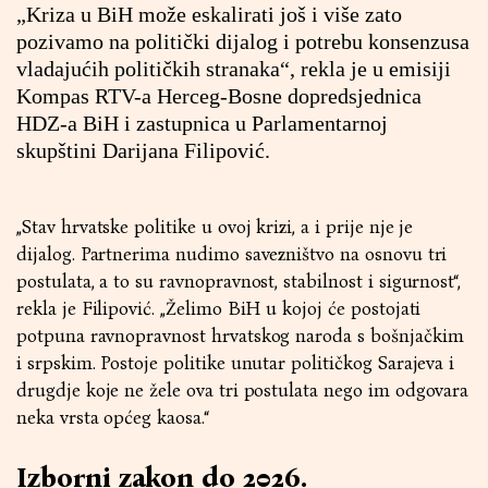
„Kriza u BiH može eskalirati još i više zato
pozivamo na politički dijalog i potrebu konsenzusa
vladajućih političkih stranaka“, rekla je u emisiji
Kompas RTV-a Herceg-Bosne dopredsjednica
HDZ-a BiH i zastupnica u Parlamentarnoj
skupštini Darijana Filipović.
„Stav hrvatske politike u ovoj krizi, a i prije nje je
dijalog. Partnerima nudimo savezništvo na osnovu tri
postulata, a to su ravnopravnost, stabilnost i sigurnost“,
rekla je Filipović. „Želimo BiH u kojoj će postojati
potpuna ravnopravnost hrvatskog naroda s bošnjačkim
i srpskim. Postoje politike unutar političkog Sarajeva i
drugdje koje ne žele ova tri postulata nego im odgovara
neka vrsta općeg kaosa.“
Izborni zakon do 2026.