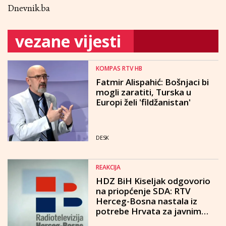
Dnevnik.ba
vezane vijesti
KOMPAS RTV HB
Fatmir Alispahić: Bošnjaci bi
mogli zaratiti, Turska u
Europi želi 'fildžanistan'
DESK
REAKCIJA
HDZ BiH Kiseljak odgovorio
na priopćenje SDA: RTV
Herceg-Bosna nastala iz
potrebe Hrvata za javnim
RTV sustavom