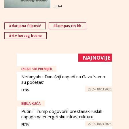
FENA
#darijana filipović
#kompas rtv hb
#rtv herceg bosne
NAJNOVIJE
IZRAELSKI PREMIJER
Netanyahu: Današnji napadi na Gazu 'samo
su početak'
22:24 18.03.2025.
FENA
BIJELA KUĆA
Putin i Trump dogovorili prestanak ruskih
napada na energetsku infrastrukturu
22:16 18.03.2025.
FENA