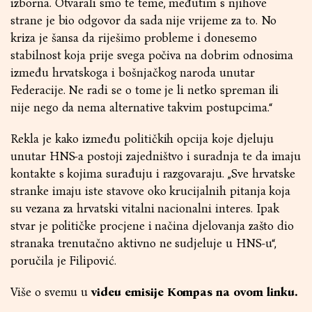
izborna. Otvarali smo te teme, međutim s njihove
strane je bio odgovor da sada nije vrijeme za to. No
kriza je šansa da riješimo probleme i donesemo
stabilnost koja prije svega počiva na dobrim odnosima
između hrvatskoga i bošnjačkog naroda unutar
Federacije. Ne radi se o tome je li netko spreman ili
nije nego da nema alternative takvim postupcima.“
Rekla je kako između političkih opcija koje djeluju
unutar HNS-a postoji zajedništvo i suradnja te da imaju
kontakte s kojima surađuju i razgovaraju. „Sve hrvatske
stranke imaju iste stavove oko krucijalnih pitanja koja
su vezana za hrvatski vitalni nacionalni interes. Ipak
stvar je političke procjene i načina djelovanja zašto dio
stranaka trenutačno aktivno ne sudjeluje u HNS-u“,
poručila je Filipović.
Više o svemu u
videu emisije Kompas na ovom linku
.