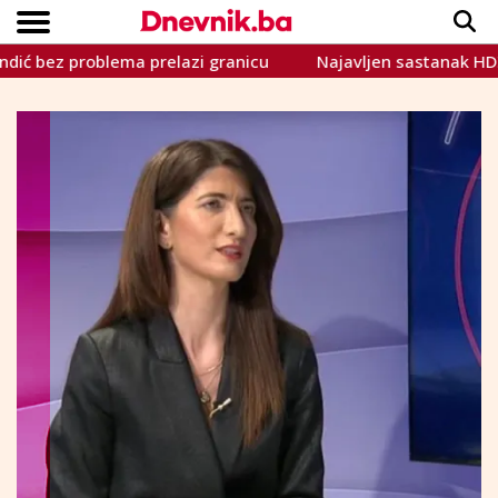
problema prelazi granicu
Najavljen sastanak HDZ-a i Trojk
Copyright © Dnevnik.ba 2023.
CRNA KRONIKA
INTERVIEW
LIFESTYLE
VIJESTI
SPORT
TEME