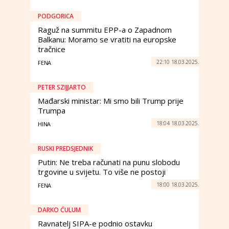
PODGORICA
Raguž na summitu EPP-a o Zapadnom
Balkanu: Moramo se vratiti na europske
tračnice
22:10 18.03.2025.
FENA
PETER SZIJJARTO
Mađarski ministar: Mi smo bili Trump prije
Trumpa
18:04 18.03.2025.
HINA
RUSKI PREDSJEDNIK
Putin: Ne treba računati na punu slobodu
trgovine u svijetu. To više ne postoji
18:00 18.03.2025.
FENA
DARKO ĆULUM
Ravnatelj SIPA-e podnio ostavku