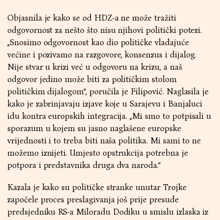
Objasnila je kako se od HDZ-a ne može tražiti
odgovornost za nešto što nisu njihovi politički potezi.
„Snosimo odgovornost kao dio političke vladajuće
većine i pozivamo na razgovore, konsenzus i dijalog.
Nije stvar u krizi već u odgovoru na krizu, a naš
odgovor jedino može biti za političkim stolom
političkim dijalogom“, poručila je Filipović. Naglasila je
kako je zabrinjavaju izjave koje u Sarajevu i Banjaluci
idu kontra europskih integracija. „Mi smo to potpisali u
sporazum u kojem su jasno naglašene europske
vrijednosti i to treba biti naša politika. Mi sami to ne
možemo iznijeti. Umjesto opstrukcija potrebna je
potpora i predstavnika druga dva naroda.“
Kazala je kako su političke stranke unutar Trojke
započele proces preslagivanja još prije presude
predsjedniku RS-a Miloradu Dodiku u smislu izlaska iz