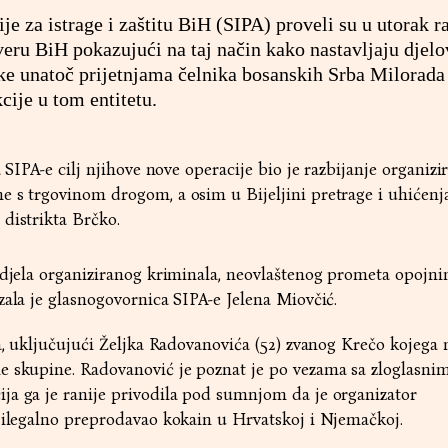
je za istrage i zaštitu BiH (SIPA) proveli su u utorak r
veru BiH pokazujući na taj način kako nastavljaju djelo
ske unatoč prijetnjama čelnika bosanskih Srba Milorad
cije u tom entitetu.
a SIPA-e cilj njihove nove operacije bio je razbijanje organizi
e s trgovinom drogom, a osim u Bijeljini pretrage i uhićenj
distrikta Brčko.
 djela organiziranog kriminala, neovlaštenog prometa opojn
zala je glasnogovornica SIPA-e Jelena Miovčić.
ba, uključujući Željka Radovanovića (52) zvanog Krečo kojega 
e skupine. Radovanović je poznat je po vezama sa zloglasni
ja ga je ranije privodila pod sumnjom da je organizator
 ilegalno preprodavao kokain u Hrvatskoj i Njemačkoj.