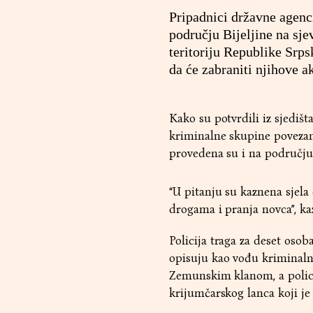
Pripadnici državne agenci
području Bijeljine na sje
teritoriju Republike Srp
da će zabraniti njihove ak
Kako su potvrdili iz sjedišt
kriminalne skupine povezan
provedena su i na području 
“U pitanju su kaznena sjela
drogama i pranja novca”, ka
Policija traga za deset oso
opisuju kao vođu kriminaln
Zemunskim klanom, a polici
krijumčarskog lanca koji je