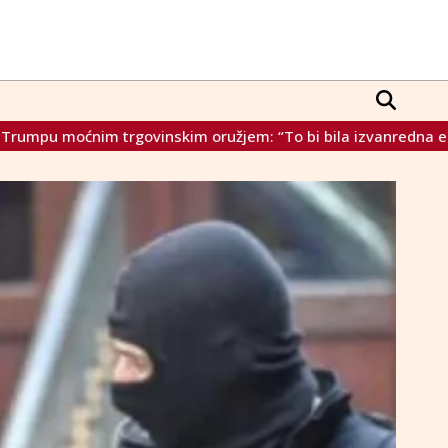
žjem: “To bi bila izvanredna eskalacija”
Jablanica: 15 o