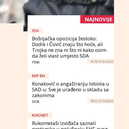
NAJNOVIJE
SDA
Bošnjačka opozicija žestoko:
Dodik i Čović znaju što hoće, ali
Trojka ne zna ni što ni kako osim
da želi vlast umjesto SDA
19:19 07.04.2025.
FENA
MVP BIH
Konaković o angažiranju lobista u
SAD-u: Sve je urađeno u skladu sa
zakonima
18:52 07.04.2025.
DESK
RUKOMET
Rukometaši Izviđača saznali
protivnika u polufinalu EHF-ovog