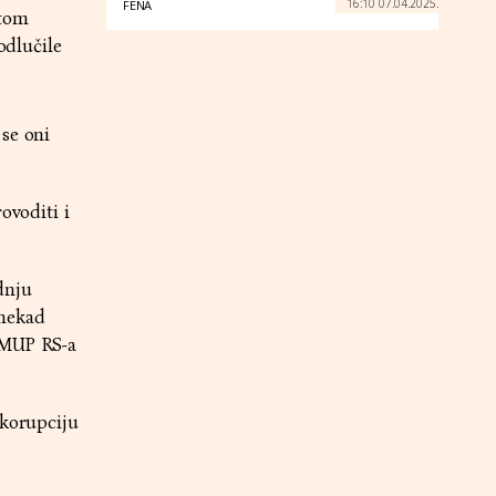
16:10 07.04.2025.
FENA
 tom
odlučile
 se oni
ovoditi i
dnju
 nekad
n MUP RS-a
 korupciju