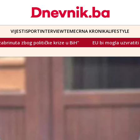
VIJESTI
SPORT
INTERVIEW
TEME
CRNA KRONIKA
LIFESTYLE
 BiH"
EU bi mogla uzvratiti Trumpu moćnim trgovinskim oru