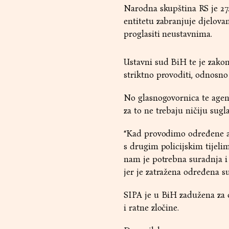
Narodna skupština RS je 27.
entitetu zabranjuje djelovan
proglasiti neustavnima.
Ustavni sud BiH te je zakon
striktno provoditi, odnosno
No glasnogovornica te agenci
za to ne trebaju ničiju sugl
“Kad provodimo određene akc
s drugim policijskim tijel
nam je potrebna suradnja i 
jer je zatražena određena su
SIPA je u BiH zadužena za o
i ratne zločine.