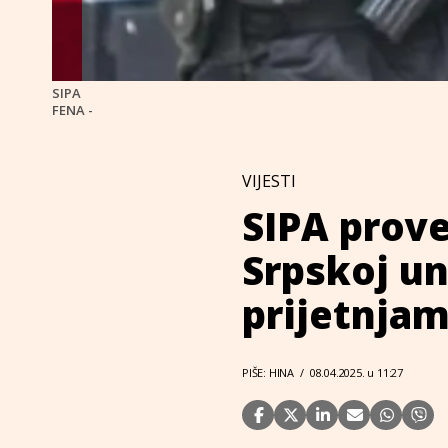
SIPA
FENA -
VIJESTI
SIPA prove
Srpskoj u
prijetnja
PIŠE: HINA
/
08.04.2025. u 11:27