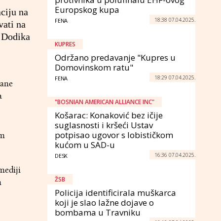
Europskog kupa
aciju na
18:38 07.04.2025.
FENA
vati na
a Dodika
KUPRES
Održano predavanje "Kupres u
Domovinskom ratu"
18:29 07.04.2025.
FENA
rane
a
"BOSNIAN AMERICAN ALLIANCE INC"
Košarac: Konaković bez ičije
suglasnosti i kršeći Ustav
potpisao ugovor s lobističkom
im
kućom u SAD-u
16:36 07.04.2025.
DESK
mediji
ŽSB
m
Policija identificirala muškarca
koji je slao lažne dojave o
bombama u Travniku