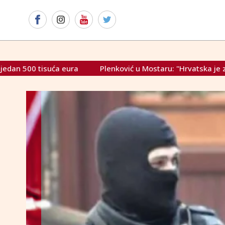
nković u Mostaru: "Hrvatska je zabrinuta zbog političke krize u