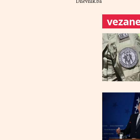
Dnevnik.ba
vezane 