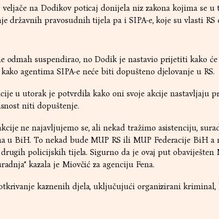
 veljače na Dodikov poticaj donijela niz zakona kojima se u
je državnih pravosudnih tijela pa i SIPA-e, koje su vlasti RS 
e odmah suspendirao, no Dodik je nastavio prijetiti kako će
 kako agentima SIPA-e neće biti dopušteno djelovanje u RS.
je u utorak je potvrdila kako oni svoje akcije nastavljaju pr
asnost niti dopuštenje.
ije ne najavljujemo se, ali nekad tražimo asistenciju, sura
ima u BiH. To nekad bude MUP RS ili MUP Federacije BiH a
drugih policijskih tijela. Sigurno da je ovaj put obaviješte
radnja” kazala je Miovčić za agenciju Fena.
tkrivanje kaznenih djela, uključujući organizirani kriminal,