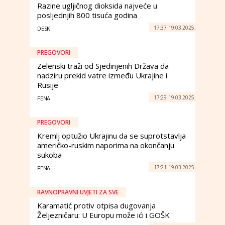
Razine ugljičnog dioksida najveće u
posljednjih 800 tisuća godina
17:37 19.03.2025.
DESK
PREGOVORI
Zelenski traži od Sjedinjenih Država da
nadziru prekid vatre između Ukrajine i
Rusije
17:29 19.03.2025.
FENA
PREGOVORI
Kremlj optužio Ukrajinu da se suprotstavlja
američko-ruskim naporima na okončanju
sukoba
17:21 19.03.2025.
FENA
RAVNOPRAVNI UVJETI ZA SVE
Karamatić protiv otpisa dugovanja
Željezničaru: U Europu može ići i GOŠK