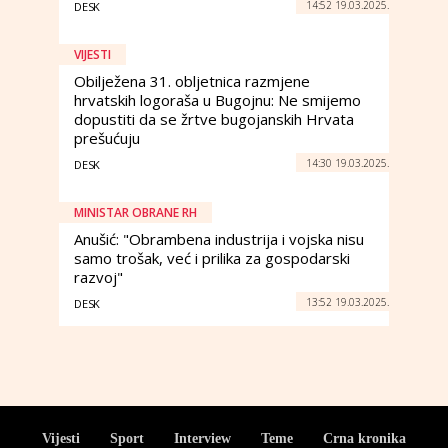
14:52 19.03.2025.
DESK
VIJESTI
Obilježena 31. obljetnica razmjene
hrvatskih logoraša u Bugojnu: Ne smijemo
dopustiti da se žrtve bugojanskih Hrvata
prešućuju
14:30 19.03.2025.
DESK
MINISTAR OBRANE RH
Anušić: "Obrambena industrija i vojska nisu
samo trošak, već i prilika za gospodarski
razvoj"
13:52 19.03.2025.
DESK
Vijesti
Sport
Interview
Teme
Crna kronika