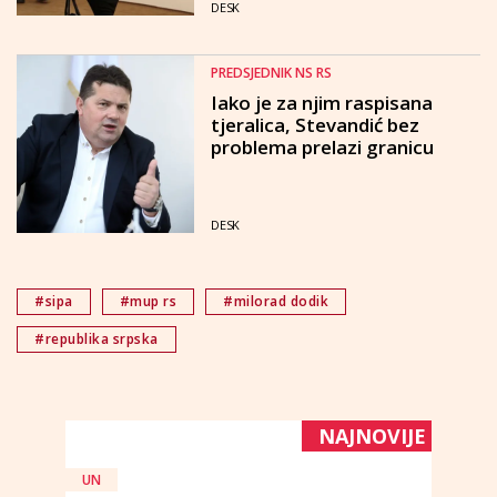
DESK
PREDSJEDNIK NS RS
Iako je za njim raspisana
tjeralica, Stevandić bez
problema prelazi granicu
DESK
#sipa
#mup rs
#milorad dodik
#republika srpska
NAJNOVIJE
UN