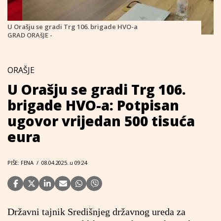
U Orašju se gradi Trg 106. brigade HVO-a
GRAD ORAšJE -
ORAŠJE
U Orašju se gradi Trg 106.
brigade HVO-a: Potpisan
ugovor vrijedan 500 tisuća
eura
PIŠE: FENA
/
08.04.2025. u 09:24
Državni tajnik Središnjeg državnog ureda za