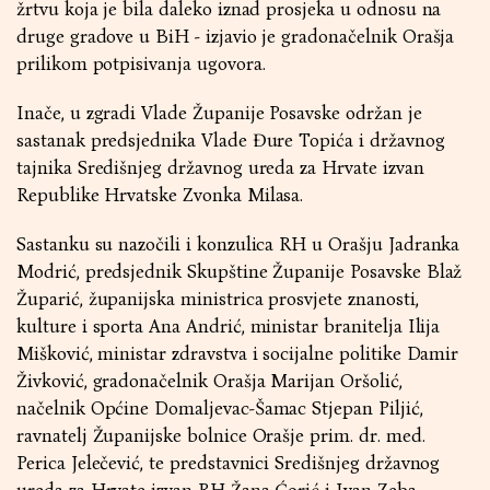
žrtvu koja je bila daleko iznad prosjeka u odnosu na
druge gradove u BiH - izjavio je gradonačelnik Orašja
prilikom potpisivanja ugovora.
Inače, u zgradi Vlade Županije Posavske održan je
sastanak predsjednika Vlade Đure Topića i državnog
tajnika Središnjeg državnog ureda za Hrvate izvan
Republike Hrvatske Zvonka Milasa.
Sastanku su nazočili i konzulica RH u Orašju Jadranka
Modrić, predsjednik Skupštine Županije Posavske Blaž
Župarić, županijska ministrica prosvjete znanosti,
kulture i sporta Ana Andrić, ministar branitelja Ilija
Mišković, ministar zdravstva i socijalne politike Damir
Živković, gradonačelnik Orašja Marijan Oršolić,
načelnik Općine Domaljevac-Šamac Stjepan Piljić,
ravnatelj Županijske bolnice Orašje prim. dr. med.
Perica Jelečević, te predstavnici Središnjeg državnog