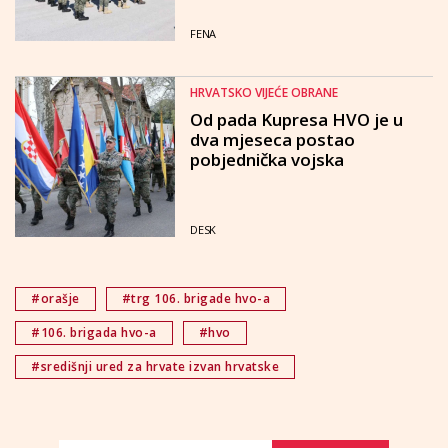
slobodu i opstanak
FENA
HRVATSKO VIJEĆE OBRANE
Od pada Kupresa HVO je u
dva mjeseca postao
pobjednička vojska
DESK
#orašje
#trg 106. brigade hvo-a
#106. brigada hvo-a
#hvo
#središnji ured za hrvate izvan hrvatske