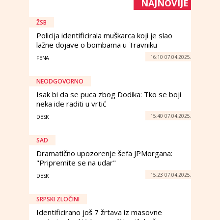
NAJNOVIJE
ŽSB
Policija identificirala muškarca koji je slao
lažne dojave o bombama u Travniku
16:10 07.04.2025.
FENA
NEODGOVORNO
Isak bi da se puca zbog Dodika: Tko se boji
neka ide raditi u vrtić
15:40 07.04.2025.
DESK
SAD
Dramatično upozorenje šefa JPMorgana:
"Pripremite se na udar"
15:23 07.04.2025.
DESK
SRPSKI ZLOČINI
Identificirano još 7 žrtava iz masovne