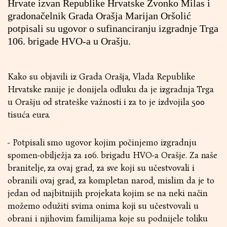
Hrvate izvan Republike Hrvatske Zvonko Milas i
gradonačelnik Grada Orašja Marijan Oršolić
potpisali su ugovor o sufinanciranju izgradnje Trga
106. brigade HVO-a u Orašju.
Kako su objavili iz Grada Orašja, Vlada Republike
Hrvatske ranije je donijela odluku da je izgradnja Trga
u Orašju od strateške važnosti i za to je izdvojila 500
tisuća eura.
- Potpisali smo ugovor kojim počinjemo izgradnju
spomen-obilježja za 106. brigadu HVO-a Orašje. Za naše
branitelje, za ovaj grad, za sve koji su učestvovali i
obranili ovaj grad, za kompletan narod, mislim da je to
jedan od najbitnijih projekata kojim se na neki način
možemo odužiti svima onima koji su učestvovali u
obrani i njihovim familijama koje su podnijele toliku