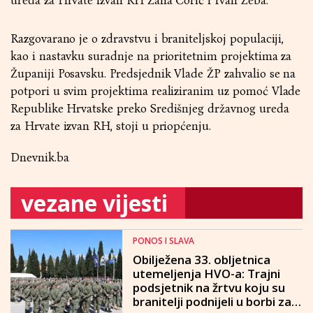
ureda za Hrvate izvan RH Žana Ćorić i Ivan Zeba.
Razgovarano je o zdravstvu i braniteljskoj populaciji,
kao i nastavku suradnje na prioritetnim projektima za
Županiji Posavsku. Predsjednik Vlade ŽP zahvalio se na
potpori u svim projektima realiziranim uz pomoć Vlade
Republike Hrvatske preko Središnjeg državnog ureda
za Hrvate izvan RH, stoji u priopćenju.
Dnevnik.ba
vezane vijesti
PONOS I SLAVA
Obilježena 33. obljetnica
utemeljenja HVO-a: Trajni
podsjetnik na žrtvu koju su
branitelji podnijeli u borbi za