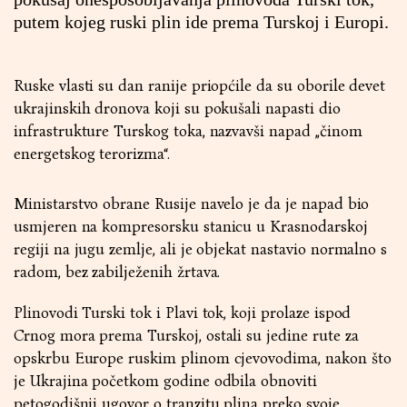
putem kojeg ruski plin ide prema Turskoj i Europi.
Ruske vlasti su dan ranije priopćile da su oborile devet
ukrajinskih dronova koji su pokušali napasti dio
infrastrukture Turskog toka, nazvavši napad „činom
energetskog terorizma“.
Ministarstvo obrane Rusije navelo je da je napad bio
usmjeren na kompresorsku stanicu u Krasnodarskoj
regiji na jugu zemlje, ali je objekat nastavio normalno s
radom, bez zabilježenih žrtava.
Plinovodi Turski tok i Plavi tok, koji prolaze ispod
Crnog mora prema Turskoj, ostali su jedine rute za
opskrbu Europe ruskim plinom cjevovodima, nakon što
je Ukrajina početkom godine odbila obnoviti
petogodišnji ugovor o tranzitu plina preko svoje