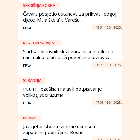
SREDIŠNJA BOSNA
Čavara posjetio ustanovu za prihvat i odgoj
djece 'Mala škola' u Varešu
18:34 13.01.2025.
FENA
KANTON SARAJEVO
Sindikat državnih službenika nakon odluke o
minimalnoj plaći traži povećanje osnovice
18:28 13.01.2025.
FENA
SURADNJA
Putin i Pezeškian najavili potpisivanje
velikog sporazuma
17:08 13.01.2025.
HINA
BIHAMK
Jak vjetar stvara snježne nanose u
zapadnim područjima Bosne
17:02 13.01.2025.