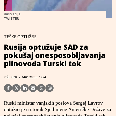
ilustracija
TWITTER -
TEŠKE OPTUŽBE
Rusija optužuje SAD za
pokušaj onesposobljavanja
plinovoda Turski tok
PIŠE: FENA
/
14.01.2025. u 12:24
Ruski ministar vanjskih poslova Sergej Lavrov
optužio je u utorak Sjedinjene Američke Države za
pokušaj onesposobljavanja plinovoda Turski tok,