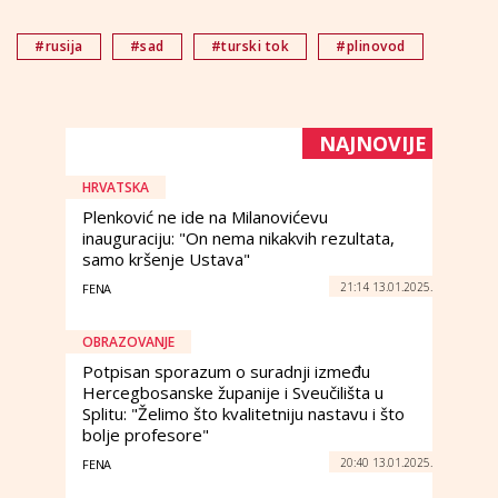
#rusija
#sad
#turski tok
#plinovod
NAJNOVIJE
HRVATSKA
Plenković ne ide na Milanovićevu
inauguraciju: "On nema nikakvih rezultata,
samo kršenje Ustava"
21:14 13.01.2025.
FENA
OBRAZOVANJE
Potpisan sporazum o suradnji između
Hercegbosanske županije i Sveučilišta u
Splitu: "Želimo što kvalitetniju nastavu i što
bolje profesore"
20:40 13.01.2025.
FENA