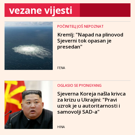
vezane vijesti
POČINITELJ JOŠ NEPOZNAT
Kremlj: "Napad na plinovod
Sjeverni tok opasan je
presedan"
FENA
OGLASIO SE PYONGYANG
Sjeverna Koreja našla krivca
za krizu u Ukrajini: "Pravi
uzrok je u autoritarnosti i
samovolji SAD-a"
HINA