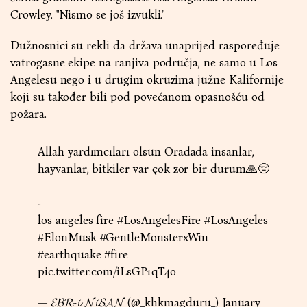
Crowley. "Nismo se još izvukli."
Dužnosnici su rekli da država unaprijed raspoređuje
vatrogasne ekipe na ranjiva područja, ne samo u Los
Angelesu nego i u drugim okruzima južne Kalifornije
koji su također bili pod povećanom opasnošću od
požara.
Allah yardımcıları olsun Oradada insanlar,
hayvanlar, bitkiler var çok zor bir durum🙏😔
-
los angeles fire
#LosAngelesFire
#LosAngeles
#ElonMusk
#GentleMonsterxWin
#earthquake
#fire
pic.twitter.com/iLsGP1qT4o
— 𝓔𝓑𝓡-𝓲 𝓝𝓲𝓢𝓐𝓝 (@_khkmagduru_)
January