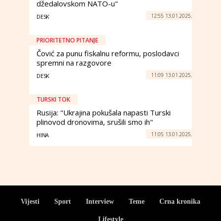
džedalovskom NATO-u"
12:55 13.01.2025.
DESK
PRIORITETNO PITANJE
Čović za punu fiskalnu reformu, poslodavci
spremni na razgovore
11:09 13.01.2025.
DESK
TURSKI TOK
Rusija: "Ukrajina pokušala napasti Turski
plinovod dronovima, srušili smo ih"
11:05 13.01.2025.
HINA
Vijesti
Sport
Interview
Teme
Crna kronika
Lifestyle