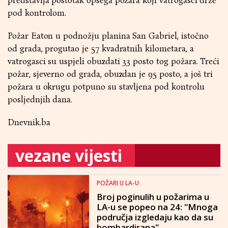
predstavlja postotak opsega požara koji vatrogasci drže
pod kontrolom.
Požar Eaton u podnožju planina San Gabriel, istočno
od grada, progutao je 57 kvadratnih kilometara, a
vatrogasci su uspjeli obuzdati 33 posto tog požara. Treći
požar, sjeverno od grada, obuzdan je 95 posto, a još tri
požara u okrugu potpuno su stavljena pod kontrolu
posljednjih dana.
Dnevnik.ba
vezane vijesti
POŽARI U LA-U
Broj poginulih u požarima u
LA-u se popeo na 24: "Mnoga
područja izgledaju kao da su
bombardirana"