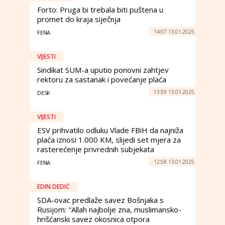
Forto: Pruga bi trebala biti puštena u
promet do kraja siječnja
14:07 13.01.2025.
FENA
VIJESTI
Sindikat SUM-a uputio ponovni zahtjev
rektoru za sastanak i povećanje plaća
13:59 13.01.2025.
DESK
VIJESTI
ESV prihvatilo odluku Vlade FBiH da najniža
plaća iznosi 1.000 KM, slijedi set mjera za
rasterećenje privrednih subjekata
12:58 13.01.2025.
FENA
EDIN DEDIĆ
SDA-ovac predlaže savez Bošnjaka s
Rusijom: "Allah najbolje zna, muslimansko-
hrišćanski savez okosnica otpora