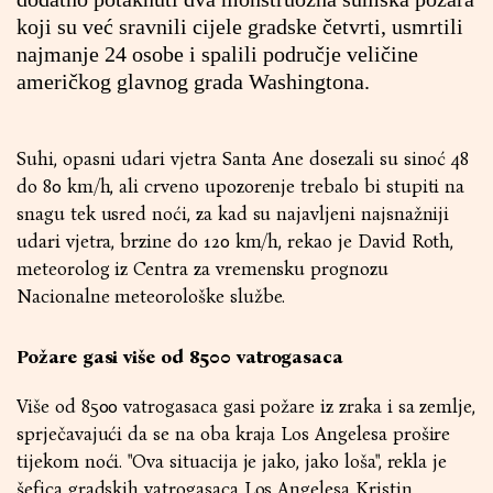
koji su već sravnili cijele gradske četvrti, usmrtili
najmanje 24 osobe i spalili područje veličine
američkog glavnog grada Washingtona.
Suhi, opasni udari vjetra Santa Ane dosezali su sinoć 48
do 80 km/h, ali crveno upozorenje trebalo bi stupiti na
snagu tek usred noći, za kad su najavljeni najsnažniji
udari vjetra, brzine do 120 km/h, rekao je David Roth,
meteorolog iz Centra za vremensku prognozu
Nacionalne meteorološke službe.
Požare gasi više od 8500 vatrogasaca
Više od 8500 vatrogasaca gasi požare iz zraka i sa zemlje,
sprječavajući da se na oba kraja Los Angelesa prošire
tijekom noći. "Ova situacija je jako, jako loša", rekla je
šefica gradskih vatrogasaca Los Angelesa Kristin