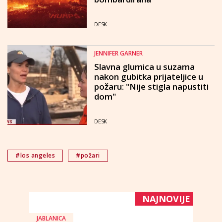
DESK
JENNIFER GARNER
Slavna glumica u suzama
nakon gubitka prijateljice u
požaru: "Nije stigla napustiti
dom"
DESK
#los angeles
#požari
NAJNOVIJE
JABLANICA