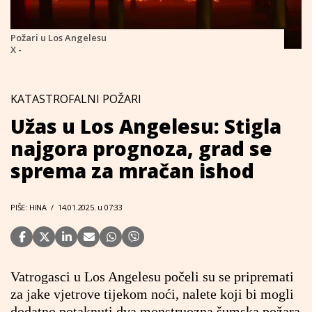
Požari u Los Angelesu
X -
KATASTROFALNI POŽARI
Užas u Los Angelesu: Stigla
najgora prognoza, grad se
sprema za mračan ishod
PIŠE: HINA
/
14.01.2025. u 07:33
Vatrogasci u Los Angelesu počeli su se pripremati
za jake vjetrove tijekom noći, nalete koji bi mogli
dodatno potaknuti dva monstruozna šumska požara