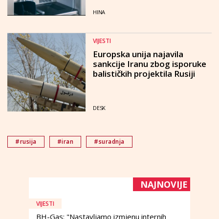
HINA
VIJESTI
Europska unija najavila
sankcije Iranu zbog isporuke
balističkih projektila Rusiji
DESK
#rusija
#iran
#suradnja
NAJNOVIJE
VIJESTI
BH-Gas: "Nastavljamo izmjenu internih