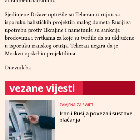
obrambenu suradnju.
Sjedinjene Države optužile su Teheran u rujnu za
isporuku balističkih projektila malog dometa Rusiji za
upotrebu protiv Ukrajine i nametnule su sankcije
brodovima i tvrtkama za koje su tvrdile da su uključene
u isporuku iranskog oružja. Teheran negira da je
Moskvu opskrbio projektilima.
Dnevnik.ba
vezane vijesti
ZAMJENA ZA SWIFT
Iran i Rusija povezali sustave
plaćanja