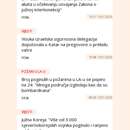
akata u očekivanju usvajanja Zakona o
južnoj interkonekciji"
10:51 13.01.2025.
FENA
VIJESTI
Visoka izraelska sigurnosna delegacija
doputovala u Katar na pregovore o prekidu
vatre
10:48 13.01.2025.
FENA
POŽARI U LA-U
Broj poginulih u požarima u LA-u se popeo
na 24: "Mnoga područja izgledaju kao da su
bombardirana"
08:40 13.01.2025.
DESK
VIJESTI
Južna Koreja: "Više od 3.000
sjevernokorejskih vojnika poginulo i ranjeno