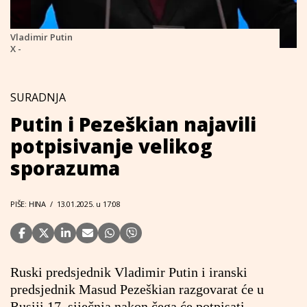
Vladimir Putin
X -
SURADNJA
Putin i Pezeškian najavili
potpisivanje velikog
sporazuma
PIŠE: HINA
/
13.01.2025. u 17:08
Ruski predsjednik Vladimir Putin i iranski
predsjednik Masud Pezeškian razgovarat će u
Rusiji 17. siječnja nakon čega će potpisati