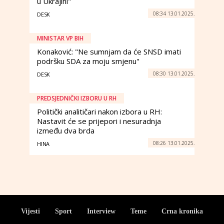
u Ukrajini"
08:34 13.01.2025.
DESK
MINISTAR VP BIH
Konaković: "Ne sumnjam da će SNSD imati
podršku SDA za moju smjenu"
08:30 13.01.2025.
DESK
PREDSJEDNIČKI IZBORU U RH
Politički analitičari nakon izbora u RH:
Nastavit će se prijepori i nesuradnja
između dva brda
08:26 13.01.2025.
HINA
Vijesti
Sport
Interview
Teme
Crna kronika