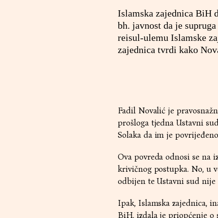
Islamska zajednica BiH d
bh. javnost da je suprug
reisul-ulemu Islamske za
zajednica tvrdi kako Nova
Fadil Novalić je pravosnažn
prošloga tjedna Ustavni sud
Solaka da im je povrijeđeno
Ova povreda odnosi se na iz
krivičnog postupka. No, u ve
odbijen te Ustavni sud nije
Ipak, Islamska zajednica, i
BiH, izdala je priopćenje o