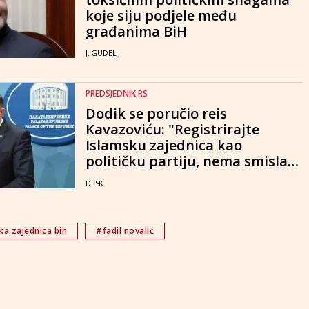
koje siju podjele među
građanima BiH
J. GUDELJ
PREDSJEDNIK RS
Dodik se poručio reis
Kavazoviću: "Registrirajte
Islamsku zajednica kao
političku partiju, nema smisla
kriti se iza vjerske organizacije"
DESK
ka zajednica bih
#fadil novalić