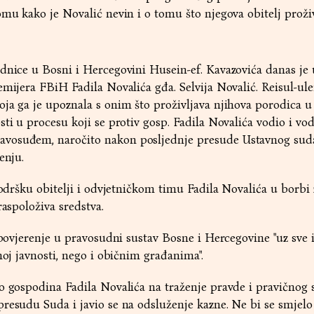
omu kako je Novalić nevin i o tomu što njegova obitelj proživ
dnice u Bosni i Hercegovini Husein-ef. Kavazovića danas je 
emijera FBiH Fadila Novalića gđa. Selvija Novalić. Reisul-ul
ja ga je upoznala s onim što proživljava njihova porodica u 
sti u procesu koji se protiv gosp. Fadila Novalića vodio i vo
vosuđem, naročito nakon posljednje presude Ustavnog sud
enju.
 podršku obitelji i odvjetničkom timu Fadila Novalića u borbi
raspoloživa sredstva.
i povjerenje u pravosudni sustav Bosne i Hercegovine "uz sve 
noj javnosti, nego i običnim građanima".
o gospodina Fadila Novalića na traženje pravde i pravičnog 
resudu Suda i javio se na odsluženje kazne. Ne bi se smjelo