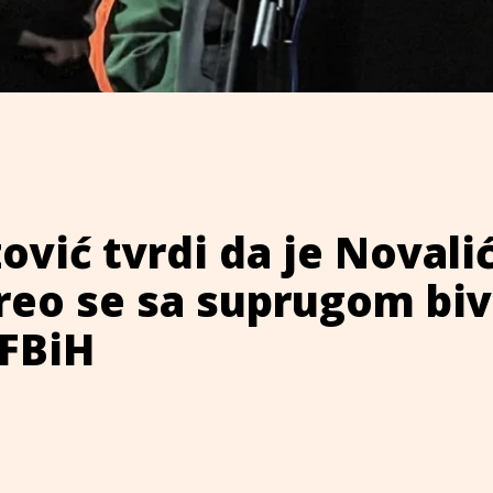
ović tvrdi da je Novali
reo se sa suprugom bi
 FBiH