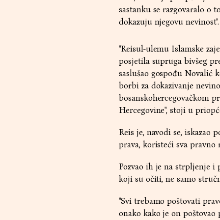
sastanku se razgovaralo o t
dokazuju njegovu nevinost".
"Reisul-ulemu Islamske zaje
posjetila supruga bivšeg pr
saslušao gospođu Novalić ko
borbi za dokazivanje nevino
bosanskohercegovačkom pra
Hercegovine", stoji u priopć
Reis je, navodi se, iskazao
prava, koristeći sva pravno 
Pozvao ih je na strpljenje 
koji su očiti, ne samo struč
"Svi trebamo poštovati prav
onako kako je on poštovao p