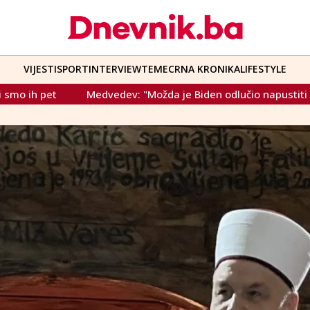
VIJESTI
SPORT
INTERVIEW
TEME
CRNA KRONIKA
LIFESTYLE
a je Biden odlučio napustiti život i povesti sa sobom dio čovj