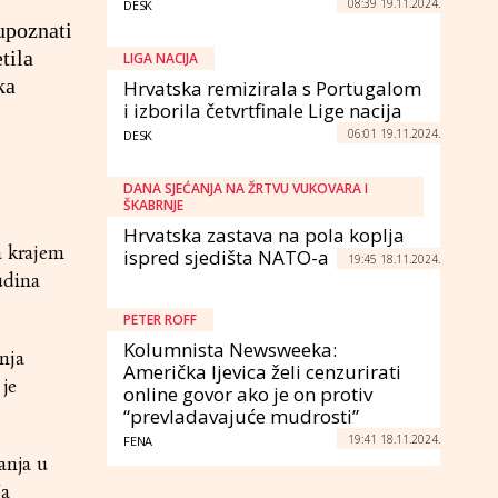
08:39 19.11.2024.
DESK
upoznati
tila
LIGA NACIJA
ka
Hrvatska remizirala s Portugalom
i izborila četvrtfinale Lige nacija
06:01 19.11.2024.
DESK
DANA SJEĆANJA NA ŽRTVU VUKOVARA I
ŠKABRNJE
Hrvatska zastava na pola koplja
a krajem
ispred sjedišta NATO-a
19:45 18.11.2024.
udina
PETER ROFF
Kolumnista Newsweeka:
nja
Američka ljevica želi cenzurirati
 je
online govor ako je on protiv
“prevladavajuće mudrosti”
19:41 18.11.2024.
FENA
anja u
Na