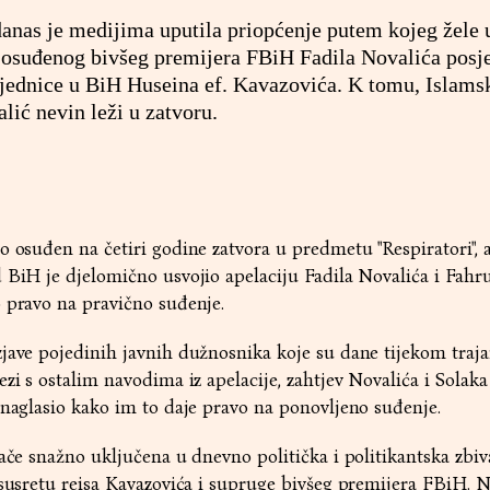
anas je medijima uputila priopćenje putem kojeg žele 
a osuđenog bivšeg premijera FBiH Fadila Novalića posje
jednice u BiH Huseina ef. Kavazovića. K tomu, Islams
lić nevin leži u zatvoru.
o osuđen na četiri godine zatvora u predmetu "Respiratori", 
 BiH je djelomično usvojio apelaciju Fadila Novalića i Fahr
 pravo na pravično suđenje.
jave pojedinih javnih dužnosnika koje su dane tijekom traja
zi s ostalim navodima iz apelacije, zahtjev Novalića i Solaka
 naglasio kako im to daje pravo na ponovljeno suđenje.
nače snažno uključena u dnevno politička i politikantska zbiv
 susretu reisa Kavazovića i supruge bivšeg premijera FBiH. 