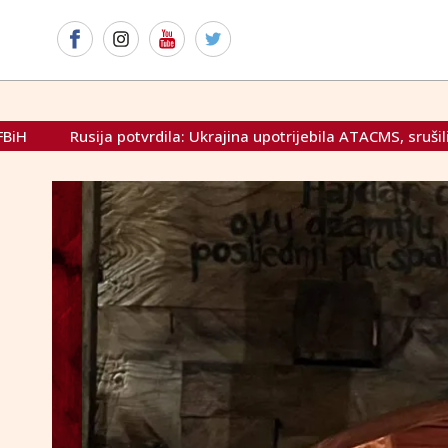
na upotrijebila ATACMS, srušili smo ih pet
Medvedev: "Možd