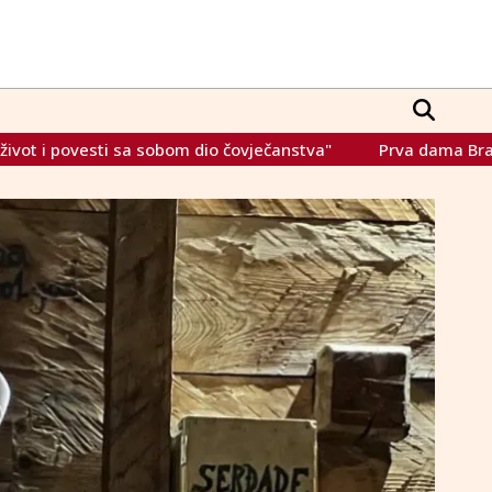
ečanstva"
Prva dama Brazila: "Ne bojim te se. Je*i se, Elo