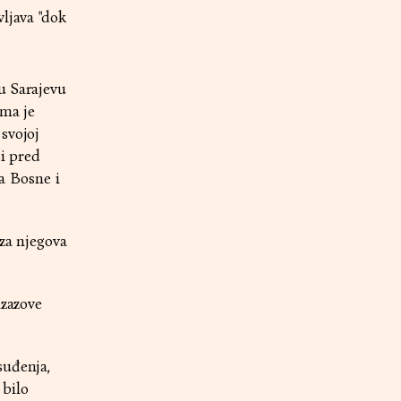
ljava "dok
u Sarajevu
ema je
svojoj
di pred
a Bosne i
 za njegova
izazove
suđenja,
 bilo