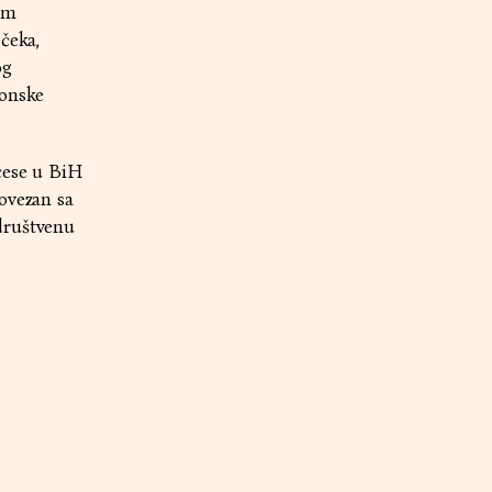
om
čeka,
og
konske
cese u BiH
ovezan sa
društvenu