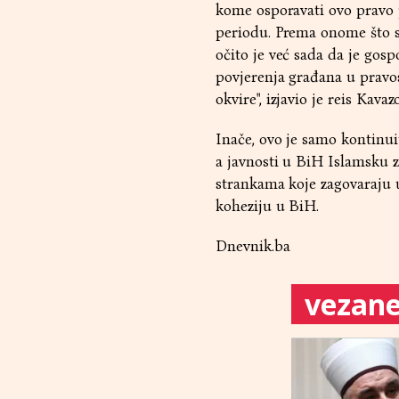
kome osporavati ovo pravo 
periodu. Prema onome što se
očito je već sada da je go
povjerenja građana u pravos
okvire", izjavio je reis Kavaz
Inače, ovo je samo kontinui
a javnosti u BiH Islamsku z
strankama koje zagovaraju 
koheziju u BiH.
Dnevnik.ba
vezane 