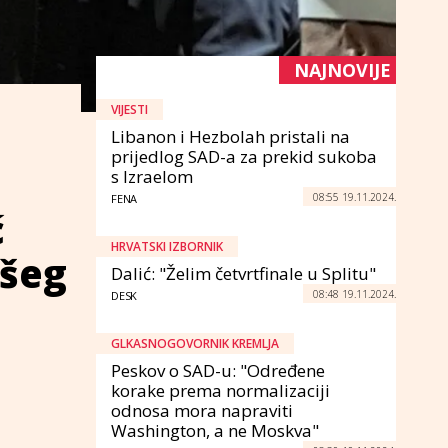
NAJNOVIJE
VIJESTI
Libanon i Hezbolah pristali na
prijedlog SAD-a za prekid sukoba
s Izraelom
08:55 19.11.2024.
FENA
ć
HRVATSKI IZBORNIK
všeg
Dalić: "Želim četvrtfinale u Splitu"
08:48 19.11.2024.
DESK
GLKASNOGOVORNIK KREMLJA
Peskov o SAD-u: "Određene
korake prema normalizaciji
odnosa mora napraviti
Washington, a ne Moskva"