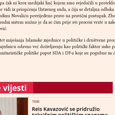
pa čak ni kroz medijski linč kojem smo svjedočili u protekl
 vidi iz priopćenja Ustavnog suda, a čija se detaljna odluka 
spodinu Novaliću povrijeđeno pravo na pravični postupak. Zb
udni sistem nužno je da se čim prije svi procesi vrate u za
ović.
tet miješanja Islamske zajednice u političke i društvene pro
ajednicu odavno već doživljavaju kao politički faktor usko p
unitarističke politike poput SDA i DF-a koje su pogubne za 
vijesti
TEME
Reis Kavazović se pridružio
toksičnim političkim snagama