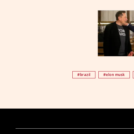
#brazil
#elon musk