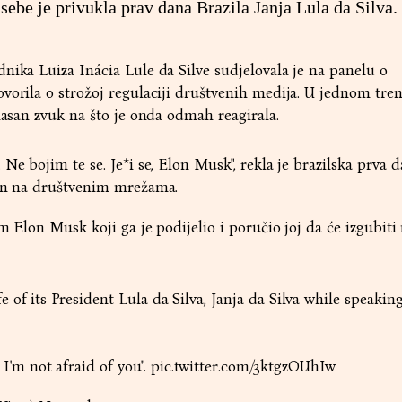
sebe je privukla prav dana Brazila Janja Lula da Silva.
nika Luiza Inácia Lule da Silve sudjelovala je na panelu o
vorila o strožoj regulaciji društvenih medija. U jednom tre
glasan zvuk na što je onda odmah reagirala.
Ne bojim te se. Je*i se, Elon Musk", rekla je brazilska prva 
lan na društvenim mrežama.
am Elon Musk koji ga je podijelio i poručio joj da će izgubiti
ife of its President Lula da Silva, Janja da Silva while speaking
I'm not afraid of you".
pic.twitter.com/3ktgzOUhIw