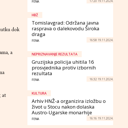
17:20 19.11.2024.
FENA
HBŽ
Tomislavgrad: Održana javna
rasprava o dalekovodu Široka
nutku dok
draga
16:58 19.11.2024.
FENA
dama, a
NEPRIZNAVANJE REZULTATA
Gruzijska policija uhitila 16
prosvjednika protiv izbornih
 na
rezultata
16:32 19.11.2024.
FENA
KULTURA
 at
Arhiv HNŽ-a organizira izložbu o
život u Stocu nakon dolaska
Austro-Ugarske monarhije
16:16 19.11.2024.
FENA