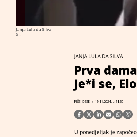
Janja Lula da Silva
X -
JANJA LULA DA SILVA
Prva dama 
Je*i se, E
PIŠE: DESK
/
19.11.2024. u 11:50
U ponedjeljak je započeo