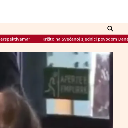
što na Svečanoj sjednici povodom Dana općine Grude i Župan