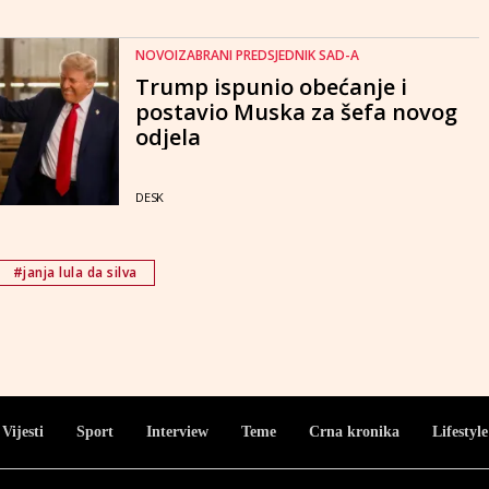
NOVOIZABRANI PREDSJEDNIK SAD-A
Trump ispunio obećanje i
postavio Muska za šefa novog
odjela
DESK
#janja lula da silva
Vijesti
Sport
Interview
Teme
Crna kronika
Lifestyle