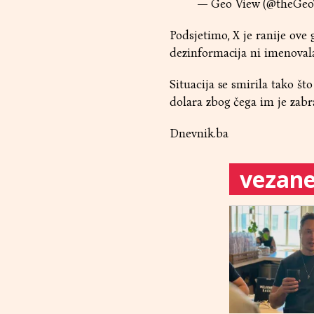
— Geo View (@theGeo
Podsjetimo, X je ranije ove 
dezinformacija ni imenovala
Situacija se smirila tako št
dolara zbog čega im je zab
Dnevnik.ba
vezane 