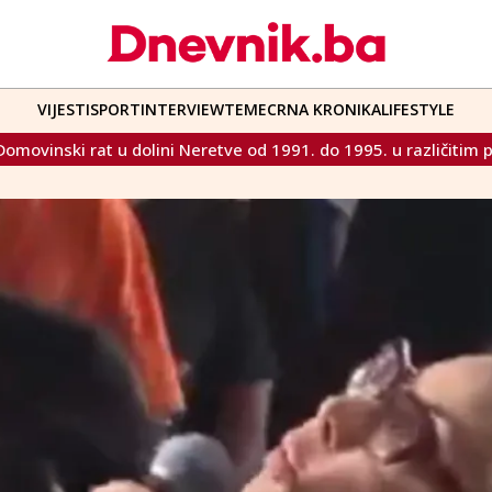
VIJESTI
SPORT
INTERVIEW
TEME
CRNA KRONIKA
LIFESTYLE
eretve od 1991. do 1995. u različitim perspektivama“
Kri