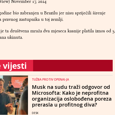
View)
November 17, 2024
godine bio zabranjen u Brazilu jer nisu spriječili širenje
 pravnog zastupnika u toj zemlji.
o je ta društvena mraža dva mjeseca kasnije platila iznos od 5
rana ukinuta.
vijesti
TUŽBA PROTIV OPENAI-JA
Musk na sudu traži odgovor od
Microsofta: Kako je neprofitna
organizacija oslobođena poreza
prerasla u profitnog diva?
DESK