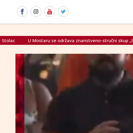
se održava znanstveno-stručni skup „Domovinski rat u dolini N