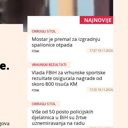
NAJNOVIJE
OKRUGLI STOL
Mostar je premal za izgradnju
spalionice otpada
17:37 19.11.2024.
FENA
e.
VRHUNSKI REZULTATI
Vlada FBiH za vrhunske sportske
rezultate osigurala nagrade od
skoro 800 tisuća KM
17:29 19.11.2024.
FENA
OKRUGLI STOL
Više od 50 posto policijskih
djelatnica u BiH su žrtve
uznemiravanja na radu
gova