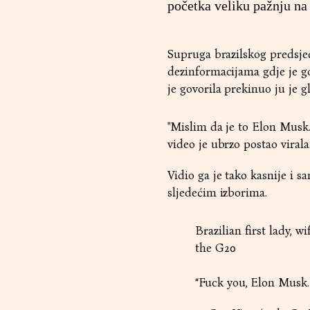
početka veliku pažnju na 
Supruga brazilskog predsjed
dezinformacijama gdje je go
je govorila prekinuo ju je 
"Mislim da je to Elon Musk. 
video je ubrzo postao vira
Vidio ga je tako kasnije i s
sljedećim izborima.
Brazilian first lady, w
the G20
“Fuck you, Elon Musk. 