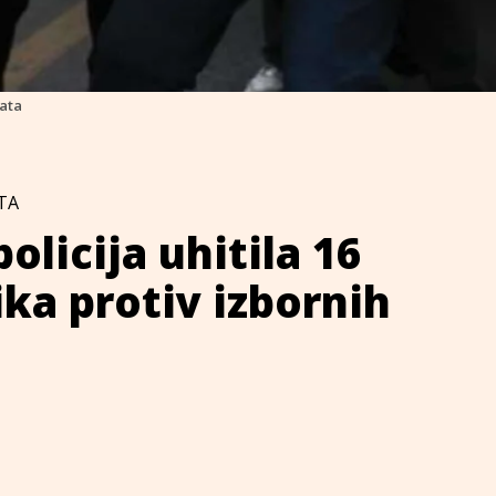
tata
TA
olicija uhitila 16
ka protiv izbornih