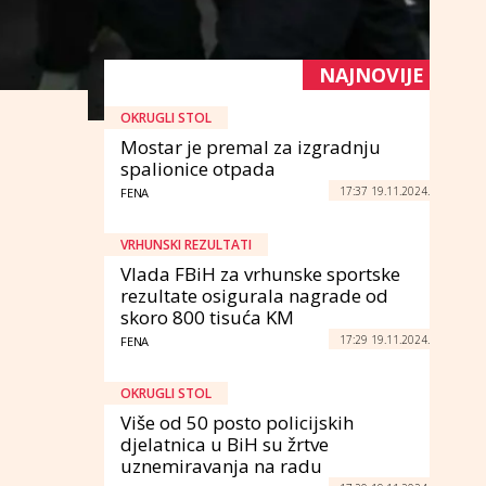
NAJNOVIJE
OKRUGLI STOL
Mostar je premal za izgradnju
spalionice otpada
17:37 19.11.2024.
FENA
VRHUNSKI REZULTATI
Vlada FBiH za vrhunske sportske
rezultate osigurala nagrade od
skoro 800 tisuća KM
17:29 19.11.2024.
FENA
OKRUGLI STOL
Više od 50 posto policijskih
djelatnica u BiH su žrtve
uznemiravanja na radu