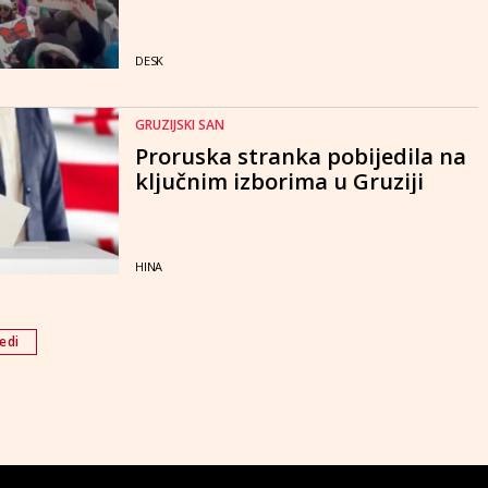
DESK
GRUZIJSKI SAN
Proruska stranka pobijedila na
ključnim izborima u Gruziji
HINA
edi