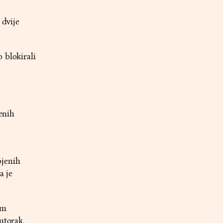
 dvije
 blokirali
jenih
ojenih
a je
om
utorak.