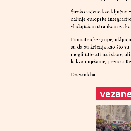
Široko viđeno kao ključno z
daljnje europske integraci
vladajućom strankom za koju
Promatračke grupe, uključuj
su da su kršenja kao što su 
mogli utjecati na izbore, al
kakvo miješanje, prenosi Re
Dnevnik.ba
vezane 