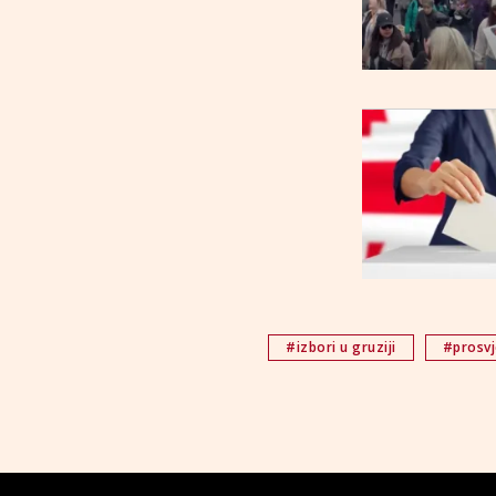
#izbori u gruziji
#prosvj