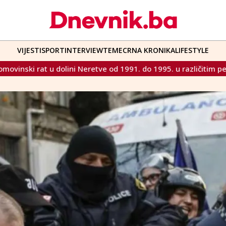
VIJESTI
SPORT
INTERVIEW
TEME
CRNA KRONIKA
LIFESTYLE
d 1991. do 1995. u različitim perspektivama“
Krišto na 