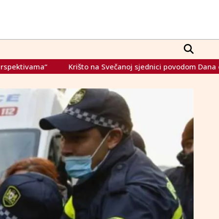
Svečanoj sjednici povodom Dana općine Grude i Županije Zapa