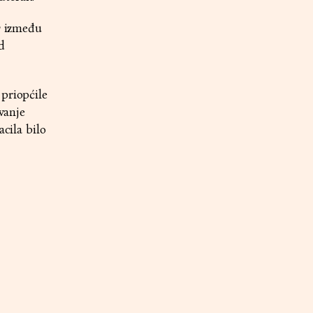
or između
d
 priopćile
vanje
acila bilo