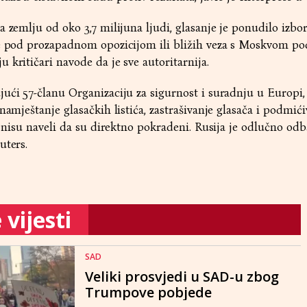
a zemlju od oko 3,7 milijuna ljudi, glasanje je ponudilo izb
je pod prozapadnom opozicijom ili bližih veza s Moskvom po
 kritičari navode da je sve autoritarnija.
ući 57-članu Organizaciju za sigurnost i suradnju u Europi,
namještanje glasačkih listića, zastrašivanje glasača i podmići
i nisu naveli da su direktno pokradeni. Rusija je odlučno odb
uters.
vijesti
SAD
Veliki prosvjedi u SAD-u zbog
Trumpove pobjede