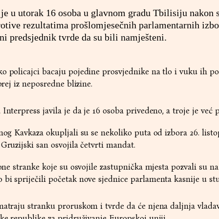
a je u utorak 16 osoba u glavnom gradu Tbilisiju nakon 
rotive rezultatima prošlomjesečnih parlamentarnih izbo
ni predsjednik tvrde da su bili namješteni.
o policajci bacaju pojedine prosvjednike na tlo i vuku ih po
prej iz neposredne blizine.
Interpress javila je da je 16 osoba privedeno, a troje je već 
nog Kavkaza okupljali su se nekoliko puta od izbora 26. listo
Gruzijski san osvojila četvrti mandat.
ione stranke koje su osvojile zastupnička mjesta pozvali su na
 bi spriječili početak nove sjednice parlamenta kasnije u s
matraju stranku proruskom i tvrde da će njena daljnja vlada
ske republike za pridruživanje Europskoj uniji.