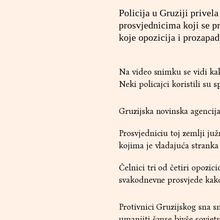
Policija u Gruziji privel
prosvjednicima koji se p
koje opozicija i prozapad
Na video snimku se vidi kak
Neki policajci koristili su s
Gruzijska novinska agencija 
Prosvjedniciu toj zemlji juž
kojima je vladajuća stranka 
Čelnici tri od četiri opozic
svakodnevne prosvjede kako
Protivnici Gruzijskog sna s
umanjiti šanse bivše sovjet