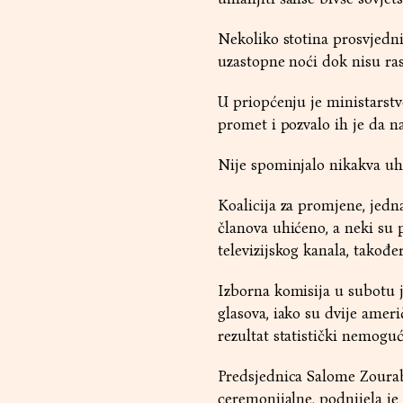
Nekoliko stotina prosvjednik
uzastopne noći dok nisu ras
U priopćenju je ministarstv
promet i pozvalo ih je da n
Nije spominjalo nikakva uh
Koalicija za promjene, jedna
članova uhićeno, a neki su 
televizijskog kanala, također
Izborna komisija u subotu 
glasova, iako su dvije ameri
rezultat statistički nemoguć
Predsjednica Salome Zourabi
ceremonijalne, podnijela je