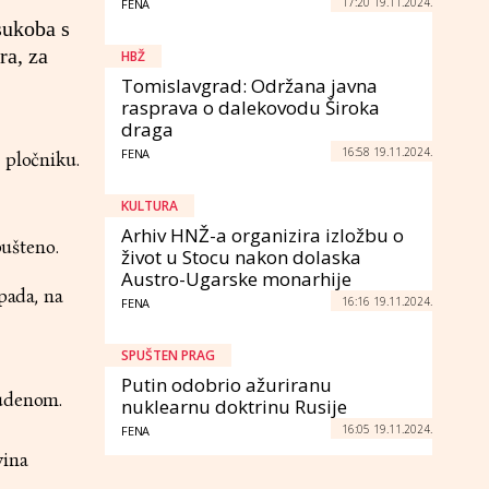
17:20 19.11.2024.
FENA
sukoba s
ra, za
HBŽ
Tomislavgrad: Održana javna
rasprava o dalekovodu Široka
draga
16:58 19.11.2024.
FENA
 pločniku.
KULTURA
Arhiv HNŽ-a organizira izložbu o
pušteno.
život u Stocu nakon dolaska
Austro-Ugarske monarhije
pada, na
16:16 19.11.2024.
FENA
SPUŠTEN PRAG
Putin odobrio ažuriranu
tudenom.
nuklearnu doktrinu Rusije
16:05 19.11.2024.
FENA
vina