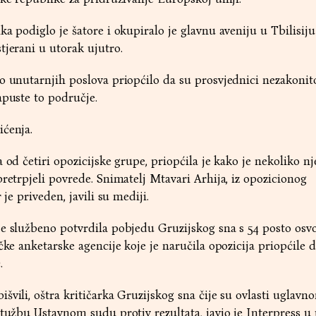
a podiglo je šatore i okupiralo je glavnu aveniju u Tbilisiju
tjerani u utorak ujutro.
o unutarnjih poslova priopćilo da su prosvjednici nezakonito
apuste to područje.
ićenja.
 od četiri opozicijske grupe, priopćila je kako je nekoliko n
pretrpjeli povrede. Snimatelj Mtavari Arhija, iz opozicionog
 je priveden, javili su mediji.
je službeno potvrdila pobjedu Gruzijskog sna s 54 posto osv
čke anketarske agencije koje je naručila opozicija priopćile d
.
švili, oštra kritičarka Gruzijskog sna čije su ovlasti uglavn
 tužbu Ustavnom sudu protiv rezultata, javio je Interpress u 