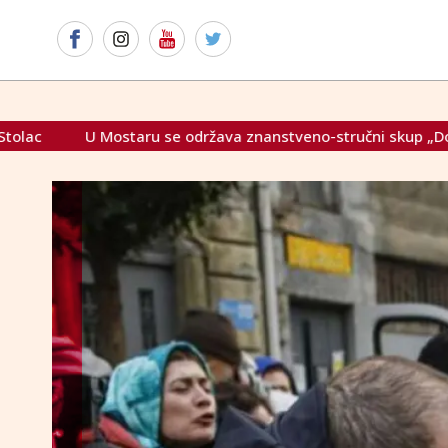
va znanstveno-stručni skup „Domovinski rat u dolini Neretve o