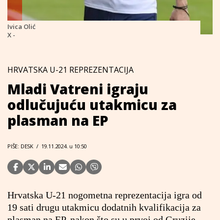
Ivica Olić
X -
HRVATSKA U-21 REPREZENTACIJA
Mladi Vatreni igraju
odlučujuću utakmicu za
plasman na EP
PIŠE: DESK
/
19.11.2024. u 10:50
Hrvatska U-21 nogometna reprezentacija igra od
19 sati drugu utakmicu dodatnih kvalifikacija za
plasman na EP, nakon što su u prvoj od Gruzije