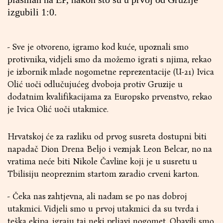
izgubili 1:0.
- Sve je otvoreno, igramo kod kuće, upoznali smo
protivnika, vidjeli smo da možemo igrati s njima, rekao
je izbornik mlade nogometne reprezentacije (U-21) Ivica
Olić uoči odlučujućeg dvoboja protiv Gruzije u
dodatnim kvalifikacijama za Europsko prvenstvo, rekao
je Ivica Olić uoči utakmice.
Hrvatskoj će za razliku od prvog susreta dostupni biti
napadač Dion Drena Beljo i veznjak Leon Belcar, no na
vratima neće biti Nikole Čavline koji je u susretu u
Tbilisiju neopreznim startom zaradio crveni karton.
- Čeka nas zahtjevna, ali nadam se po nas dobroj
utakmici. Vidjeli smo u prvoj utakmici da su tvrda i
teška ekipa, igraju taj neki prljavi nogomet. Obavili smo