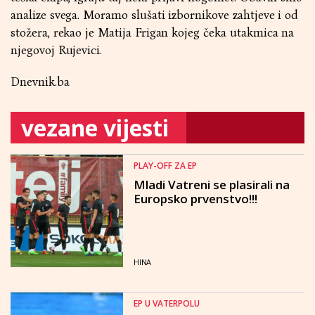
analize svega. Moramo slušati izbornikove zahtjeve i od
stožera, rekao je Matija Frigan kojeg čeka utakmica na
njegovoj Rujevici.
Dnevnik.ba
vezane vijesti
PLAY-OFF ZA EP
Mladi Vatreni se plasirali na
Europsko prvenstvo!!!
HINA
EP U VATERPOLU