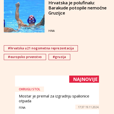
Hrvatska je polufinalu:
Barakude potopile nemoćne
Gruzijce
HINA
#hrvatska u21 nogometna reprezentacija
#europsko prvenstvo
#gruzija
NAJNOVIJE
OKRUGLI STOL
Mostar je premal za izgradnju spalionice
otpada
17:37 19.11.2024.
FENA