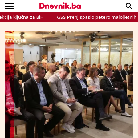
čna za BiH
GSS Prenj spasio petero maloljetnih planinara 
Copyright © Dnevnik.ba 2023.
CRNA KRONIKA
INTERVIEW
LIFESTYLE
VIJESTI
SPORT
TEME