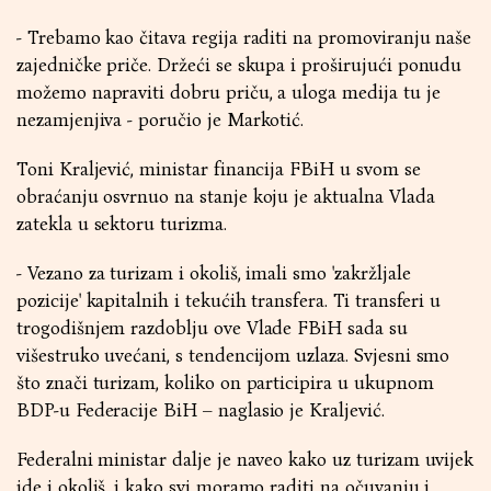
- Trebamo kao čitava regija raditi na promoviranju naše
zajedničke priče. Držeći se skupa i proširujući ponudu
možemo napraviti dobru priču, a uloga medija tu je
nezamjenjiva - poručio je Markotić.
Toni Kraljević, ministar financija FBiH u svom se
obraćanju osvrnuo na stanje koju je aktualna Vlada
zatekla u sektoru turizma.
- Vezano za turizam i okoliš, imali smo 'zakržljale
pozicije' kapitalnih i tekućih transfera. Ti transferi u
trogodišnjem razdoblju ove Vlade FBiH sada su
višestruko uvećani, s tendencijom uzlaza. Svjesni smo
što znači turizam, koliko on participira u ukupnom
BDP-u Federacije BiH – naglasio je Kraljević.
Federalni ministar dalje je naveo kako uz turizam uvijek
ide i okoliš, i kako svi moramo raditi na očuvanju i