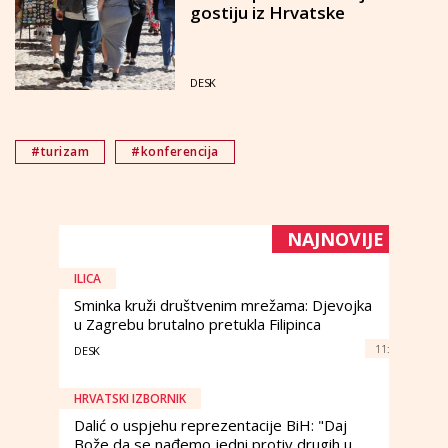
gostiju iz Hrvatske
DESK
#turizam
#konferencija
NAJNOVIJE
ILICA
Sminka kruži društvenim mrežama: Djevojka
u Zagrebu brutalno pretukla Filipinca
11:
DESK
HRVATSKI IZBORNIK
Dalić o uspjehu reprezentacije BiH: "Daj
Bože da se nađemo jedni protiv drugih u