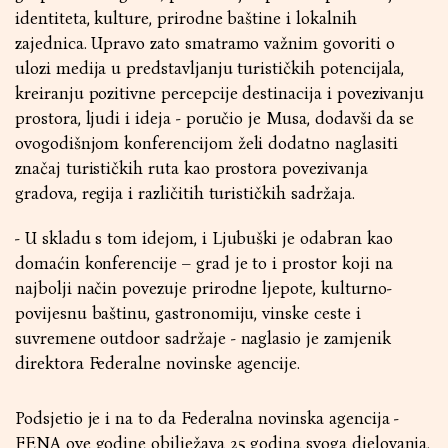
identiteta, kulture, prirodne baštine i lokalnih
zajednica. Upravo zato smatramo važnim govoriti o
ulozi medija u predstavljanju turističkih potencijala,
kreiranju pozitivne percepcije destinacija i povezivanju
prostora, ljudi i ideja - poručio je Musa, dodavši da se
ovogodišnjom konferencijom želi dodatno naglasiti
značaj turističkih ruta kao prostora povezivanja
gradova, regija i različitih turističkih sadržaja.
- U skladu s tom idejom, i Ljubuški je odabran kao
domaćin konferencije – grad je to i prostor koji na
najbolji način povezuje prirodne ljepote, kulturno-
povijesnu baštinu, gastronomiju, vinske ceste i
suvremene outdoor sadržaje - naglasio je zamjenik
direktora Federalne novinske agencije.
Podsjetio je i na to da Federalna novinska agencija -
FENA ove godine obilježava 25 godina svoga djelovanja,