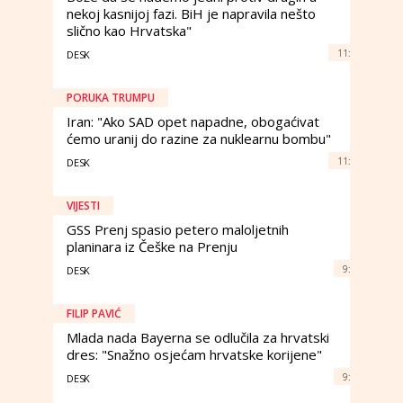
nekoj kasnijoj fazi. BiH je napravila nešto
slično kao Hrvatska"
11:
DESK
PORUKA TRUMPU
Iran: "Ako SAD opet napadne, obogaćivat
ćemo uranij do razine za nuklearnu bombu"
11:
DESK
VIJESTI
GSS Prenj spasio petero maloljetnih
planinara iz Češke na Prenju
9:
DESK
FILIP PAVIĆ
Mlada nada Bayerna se odlučila za hrvatski
dres: "Snažno osjećam hrvatske korijene"
9:
DESK