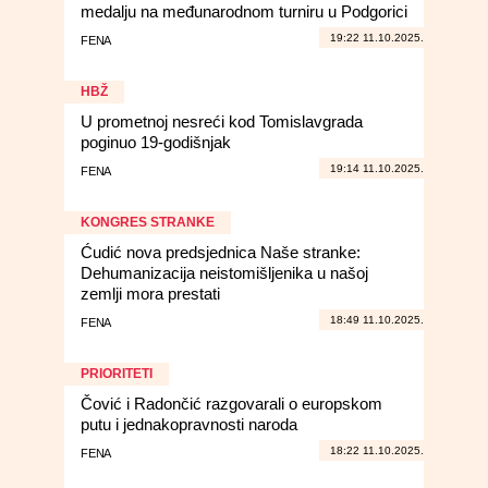
medalju na međunarodnom turniru u Podgorici
19:22 11.10.2025.
FENA
HBŽ
U prometnoj nesreći kod Tomislavgrada
poginuo 19-godišnjak
19:14 11.10.2025.
FENA
KONGRES STRANKE
Ćudić nova predsjednica Naše stranke:
Dehumanizacija neistomišljenika u našoj
zemlji mora prestati
18:49 11.10.2025.
FENA
PRIORITETI
Čović i Radončić razgovarali o europskom
putu i jednakopravnosti naroda
18:22 11.10.2025.
FENA