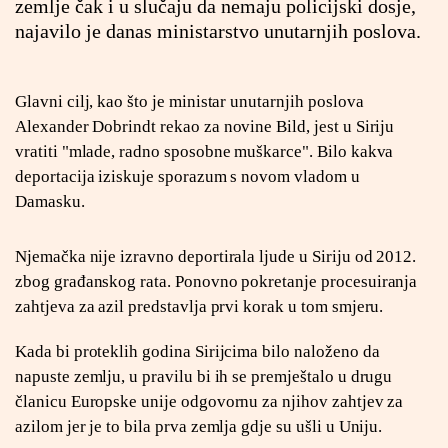
zemlje čak i u slučaju da nemaju policijski dosje,
najavilo je danas ministarstvo unutarnjih poslova.
Glavni cilj, kao što je ministar unutarnjih poslova
Alexander Dobrindt rekao za novine Bild, jest u Siriju
vratiti "mlade, radno sposobne muškarce". Bilo kakva
deportacija iziskuje sporazum s novom vladom u
Damasku.
Njemačka nije izravno deportirala ljude u Siriju od 2012.
zbog građanskog rata. Ponovno pokretanje procesuiranja
zahtjeva za azil predstavlja prvi korak u tom smjeru.
Kada bi proteklih godina Sirijcima bilo naloženo da
napuste zemlju, u pravilu bi ih se premještalo u drugu
članicu Europske unije odgovornu za njihov zahtjev za
azilom jer je to bila prva zemlja gdje su ušli u Uniju.