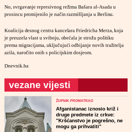
No, svrgavanje represivnog režima Bašara al-Asada u
prosincu promijenilo je način razmišljanja u Berlinu.
Koalicija desnog centra kancelara Friedricha Merza, koja
je preuzela vlast u svibnju, obećala je strožu politiku
prema migracijama, uključujući odbijanje novih tražitelja
azila, naročito onih s policijskim dosjeom.
Dnevnik.ba
vezane vijesti
ŽUPNIK PROMATRAO
Afganistanac iznosio križ i
druge predmete iz crkve:
"Kršćanstvo je pogrešno, ne
mogu ga prihvatiti"