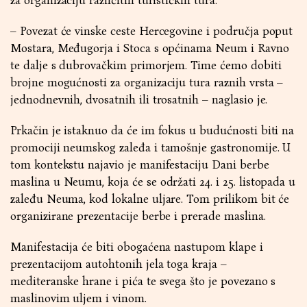
za organizaciju različitih turističkih tura.
– Povezat će vinske ceste Hercegovine i područja poput
Mostara, Međugorja i Stoca s općinama Neum i Ravno
te dalje s dubrovačkim primorjem. Time ćemo dobiti
brojne mogućnosti za organizaciju tura raznih vrsta –
jednodnevnih, dvosatnih ili trosatnih – naglasio je.
Prkačin je istaknuo da će im fokus u budućnosti biti na
promociji neumskog zaleđa i tamošnje gastronomije. U
tom kontekstu najavio je manifestaciju Dani berbe
maslina u Neumu, koja će se održati 24. i 25. listopada u
zaleđu Neuma, kod lokalne uljare. Tom prilikom bit će
organizirane prezentacije berbe i prerade maslina.
Manifestacija će biti obogaćena nastupom klape i
prezentacijom autohtonih jela toga kraja –
mediteranske hrane i pića te svega što je povezano s
maslinovim uljem i vinom.