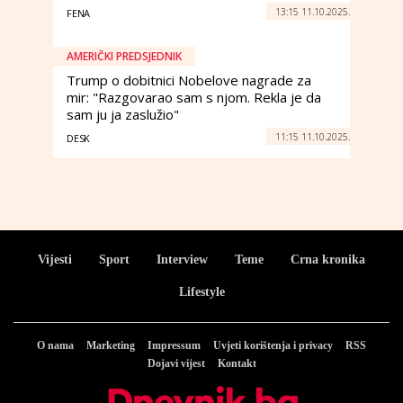
13:15 11.10.2025.
FENA
AMERIČKI PREDSJEDNIK
Trump o dobitnici Nobelove nagrade za
mir: "Razgovarao sam s njom. Rekla je da
sam ju ja zaslužio"
11:15 11.10.2025.
DESK
Vijesti
Sport
Interview
Teme
Crna kronika
Lifestyle
O nama
Marketing
Impressum
Uvjeti korištenja i privacy
RSS
Dojavi vijest
Kontakt