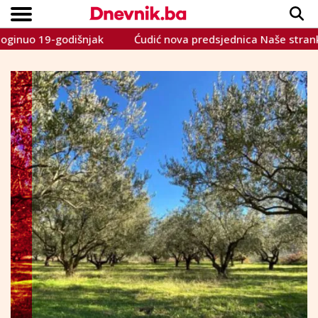
19-godišnjak
Ćudić nova predsjednica Naše stranke: Dehu
Copyright © Dnevnik.ba 2023.
CRNA KRONIKA
INTERVIEW
LIFESTYLE
VIJESTI
SPORT
TEME