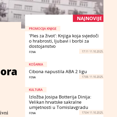
NAJNOVIJE
PROMOCIJA KNJIGE
'Ples za život': Knjiga koja svjedoči
o hrabrosti, ljubavi i borbi za
dostojanstvo
17:11 11.10.2025.
FENA
KOŠARKA
tora
Cibona napustila ABA 2 ligu
17:06 11.10.2025.
FENA
KULTURA
Izložba Josipa Botterija Dinija:
Velikan hrvatske sakralne
umjetnosti u Tomislavgradu
ivni
17:04 11.10.2025.
FENA