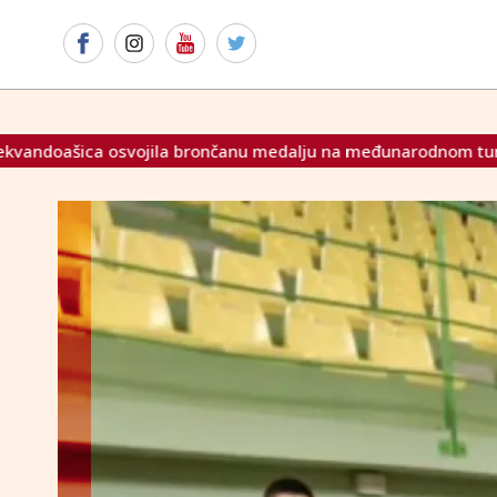
brončanu medalju na međunarodnom turniru u Podgorici
U