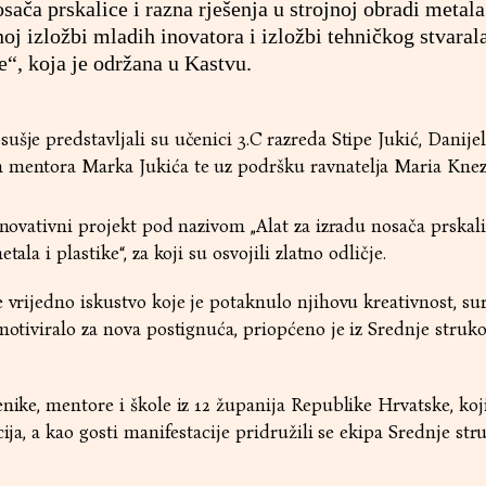
sača prskalice i razna rješenja u strojnoj obradi metala
noj izložbi mladih inovatora i izložbi tehničkog stvaral
“, koja je održana u Kastvu.
šje predstavljali su učenici 3.C razreda Stipe Jukić, Danijel
 mentora Marka Jukića te uz podršku ravnatelja Maria Knez
inovativni projekt pod nazivom „Alat za izradu nosača prskali
ala i plastike“, za koji su osvojili zlatno odličje.
e vrijedno iskustvo koje je potaknulo njihovu kreativnost, su
 motiviralo za nova postignuća, priopćeno je iz Srednje struk
enike, mentore i škole iz 12 županija Republike Hrvatske, koj
cija, a kao gosti manifestacije pridružili se ekipa Srednje st