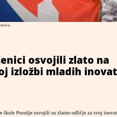
ovatora
enici osvojili zlato na
j izložbi mladih inova
 škole Posušje osvojili su zlatno odličje za svoj inovat