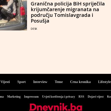
Granična policija BiH spriječila
krijumčarenje migranata na
području Tomislavgrada i
Posušja
DESK
Vijesti
Sport
Interview
Teme
Crna kronika
Lifestyle
ama
Marketing
Impressum
Uvjeti korištenja i privacy
RSS
Dojavi vijest
Ko