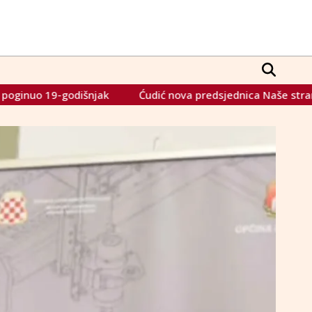
Ćudić nova predsjednica Naše stranke: Dehumanizacija nei