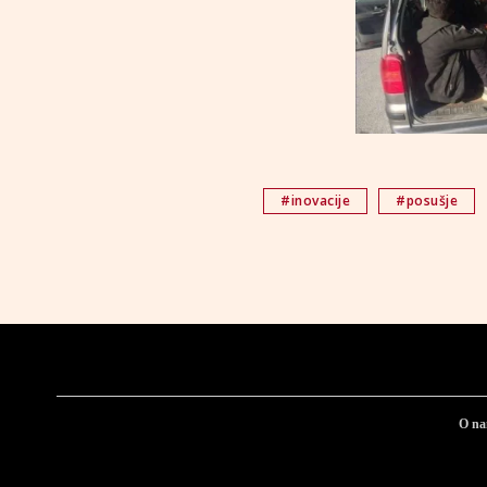
#inovacije
#posušje
O n