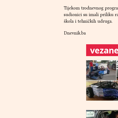
Tijekom trodnevnog program
sudionici su imali priliku r
škola i tehničkih udruga.
Dnevnik.ba
vezane 