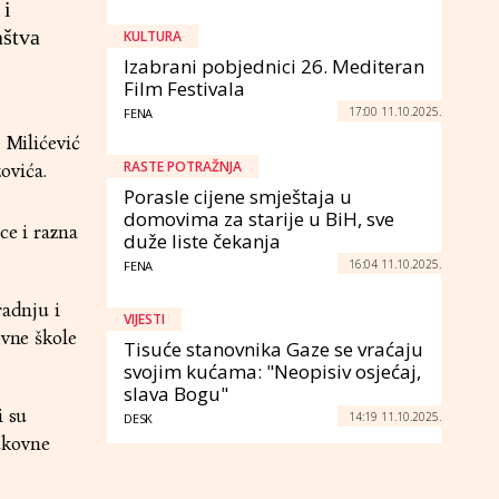
 i
aštva
KULTURA
Izabrani pobjednici 26. Mediteran
Film Festivala
17:00 11.10.2025.
FENA
 Milićević
RASTE POTRAŽNJA
ovića.
Porasle cijene smještaja u
domovima za starije u BiH, sve
ce i razna
duže liste čekanja
16:04 11.10.2025.
FENA
radnju i
VIJESTI
ovne škole
Tisuće stanovnika Gaze se vraćaju
svojim kućama: "Neopisiv osjećaj,
slava Bogu"
i su
14:19 11.10.2025.
DESK
rukovne