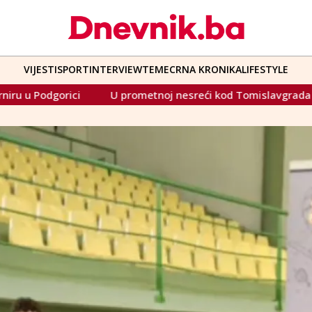
VIJESTI
SPORT
INTERVIEW
TEME
CRNA KRONIKA
LIFESTYLE
 prometnoj nesreći kod Tomislavgrada poginuo 19-godišnjak