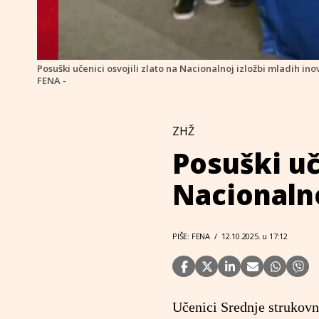
Posuški učenici osvojili zlato na Nacionalnoj izložbi mladih in
FENA -
ZHŽ
Posuški uč
Nacionalno
PIŠE: FENA
/
12.10.2025. u 17:12
Učenici Srednje strukovne