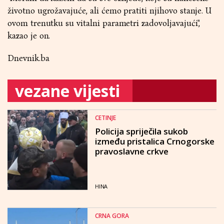
životno ugrožavajuće, ali ćemo pratiti njihovo stanje. U
ovom trenutku su vitalni parametri zadovoljavajući",
kazao je on.
Dnevnik.ba
vezane vijesti
CETINJE
Policija spriječila sukob
između pristalica Crnogorske
pravoslavne crkve
HINA
CRNA GORA