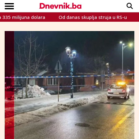
milijuna dolara
Od danas skuplja struja u RS-u
Četvr
Copyright © Dnevnik.ba 2023.
CRNA KRONIKA
INTERVIEW
LIFESTYLE
VIJESTI
SPORT
TEME