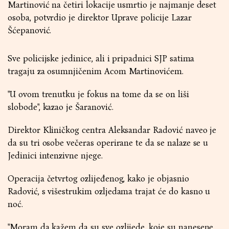
Martinović na četiri lokacije usmrtio je najmanje deset
osoba, potvrdio je direktor Uprave policije Lazar
Šćepanović.
Sve policijske jedinice, ali i pripadnici SJP satima
tragaju za osumnjičenim Acom Martinovićem.
"U ovom trenutku je fokus na tome da se on liši
slobode", kazao je Šaranović.
Direktor Kliničkog centra Aleksandar Radović naveo je
da su tri osobe večeras operirane te da se nalaze se u
Jedinici intenzivne njege.
Operacija četvrtog ozlijeđenog, kako je objasnio
Radović, s višestrukim ozljedama trajat će do kasno u
noć.
"Moram da kažem da su sve ozlijede, koje su nanesene