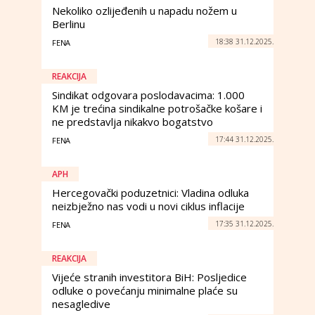
Nekoliko ozlijeđenih u napadu nožem u
Berlinu
18:38 31.12.2025.
FENA
REAKCIJA
Sindikat odgovara poslodavacima: 1.000
KM je trećina sindikalne potrošačke košare i
ne predstavlja nikakvo bogatstvo
17:44 31.12.2025.
FENA
APH
Hercegovački poduzetnici: Vladina odluka
neizbježno nas vodi u novi ciklus inflacije
17:35 31.12.2025.
FENA
REAKCIJA
Vijeće stranih investitora BiH: Posljedice
odluke o povećanju minimalne plaće su
nesagledive