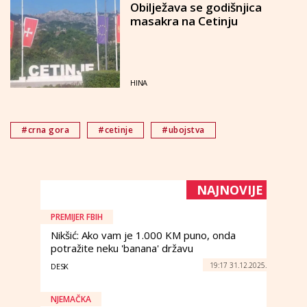
Obilježava se godišnjica
masakra na Cetinju
HINA
#crna gora
#cetinje
#ubojstva
NAJNOVIJE
PREMIJER FBIH
Nikšić: Ako vam je 1.000 KM puno, onda
potražite neku 'banana' državu
19:17 31.12.2025.
DESK
NJEMAČKA