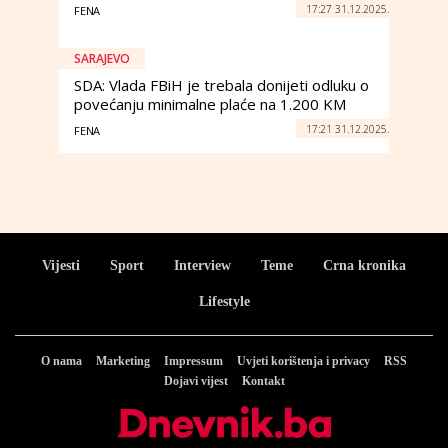
17:27 31.12.2025.
FENA
SARAJEVO
SDA: Vlada FBiH je trebala donijeti odluku o
povećanju minimalne plaće na 1.200 KM
17:21 31.12.2025.
FENA
Vijesti
Sport
Interview
Teme
Crna kronika
Lifestyle
O nama
Marketing
Impressum
Uvjeti korištenja i privacy
RSS
Dojavi vijest
Kontakt