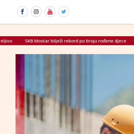
ži rekord po broju rođene djece
Grlić Radman: "Skreće se 