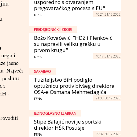
usporedno s otvaranjem
ljnu
pregovaračkog procesa s EU"
10:21 31.12.2025.
DESK
u
PREDSJEDNIČKI IZBORI
Božo Kovačević: "HDZ i Plenković
su napravili veliku grešku u
h
prvom krugu"
 nego i
10:17 31.12.2025.
DESK
ze jasno
u. Najveći
SARAJEVO
o posluju
Tužiteljstvo BiH podiglo
optužnicu protiv bivšeg direktora
a i
OSA-e Osmana Mehmedagića
iH -
21:00 30.12.2025.
FENA
JEDNOGLASNO IZABRAN
rovoditi
Stipe Balajić novi je sportski
direktor HŠK Posušje
19:32 30.12.2025.
FENA