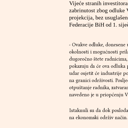
Vijeće stranih investitor
zabrinutost zbog odluke 
projekcija, bez usuglaše
Federacije BiH od 1. sije
- Ovakve odluke, donesene 
okolnosti i mogućnosti pri
dugoročno štete radnicima,
pokazuju da će ova odluka 
udar osjetit će industrije 
na granici održivosti. Posl
otpuštanje radnika, zatvara
navedeno je u priopćenju Vi
Istaknuli su da dok posloda
na ekonomski održiv način.