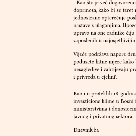
- Kao što je već dogovoren
doprinosa, kako bi se tere
jednostrano opterećuje pos
nastave s ulaganjima. Upoz
upravo na one radnike čiju 
zaposlenih u najosjetljiviji
Vijeće podržava napore dru
poduzete hitne mjere kako b
nesagledive i zahtijevaju pr
i privreda u cjelini".
Kao i u proteklih 18. godina
investicione klime u Bosni 
ministarstvima i donosioci
javnog i privatnog sektora.
Dnevnik.ba