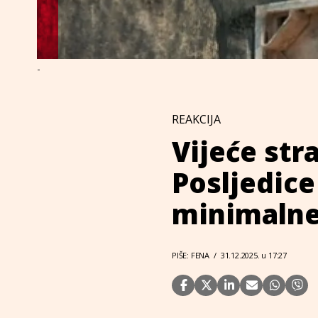
-
REAKCIJA
Vijeće str
Posljedice
minimalne
PIŠE: FENA
/
31.12.2025. u 17:27