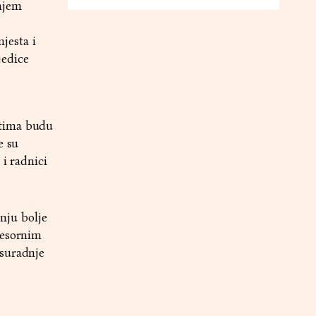
njem
jesta i
jedice
atima budu
e su
 i radnici
anju bolje
resornim
 suradnje