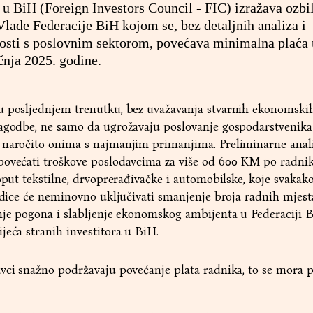
a u BiH (Foreign Investors Council - FIC) izražava ozbi
Vlade Federacije BiH kojom se, bez detaljnih analiza i
nosti s poslovnim sektorom, povećava minimalna plaća 
čnja 2025. godine.
u posljednjem trenutku, bez uvažavanja stvarnih ekonomski
lagodbe, ne samo da ugrožavaju poslovanje gospodarstvenika
 naročito onima s najmanjim primanjima. Preliminarne anali
povećati troškove poslodavcima za više od 600 KM po radnik
poput tekstilne, drvoprerađivačke i automobilske, koje svakak
jedice će neminovno uključivati smanjenje broja radnih mjest
nje pogona i slabljenje ekonomskog ambijenta u Federaciji B
jeća stranih investitora u BiH.
vci snažno podržavaju povećanje plata radnika, to se mora p