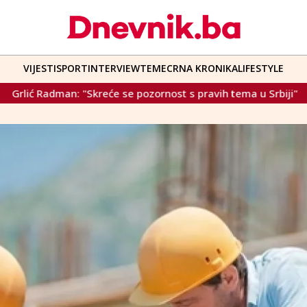
VIJESTI
SPORT
INTERVIEW
TEME
CRNA KRONIKA
LIFESTYLE
pozornost s pravih tema u Srbiji"
Klub delegata Bošnjaka t