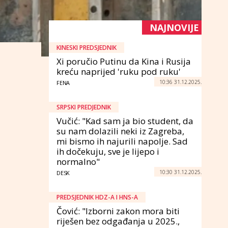
NAJNOVIJE
KINESKI PREDSJEDNIK
Xi poručio Putinu da Kina i Rusija
kreću naprijed 'ruku pod ruku'
10:36 31.12.2025.
FENA
SRPSKI PREDJEDNIK
Vučić: "Kad sam ja bio student, da
su nam dolazili neki iz Zagreba,
mi bismo ih najurili napolje. Sad
ih dočekuju, sve je lijepo i
normalno"
10:30 31.12.2025.
DESK
PREDSJEDNIK HDZ-A I HNS-A
Čović: "Izborni zakon mora biti
riješen bez odgađanja u 2025.,