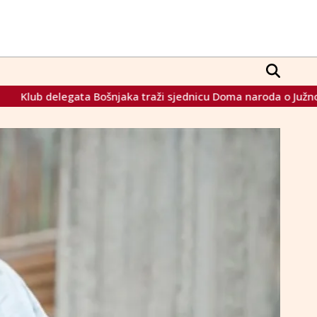
raži sjednicu Doma naroda o Južnoj plinskoj interkonekciji