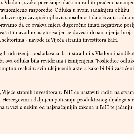
o s Vladom, svako povećanje plaća mora biti praćeno smanje
t ravnomjerno rasporedio. Odluka u svom sadašnjem obliku
lodavce ugrožavajući njihovu sposobnost da očuvaju radna m
oravamo da će ovakva mjera dugoročno imati negativne posl
zaštitu navodno osigurava jer će dovesti do smanjenja broja
m sektorima - navode iz Vijeća stranih investitora BiH.
gih udruženja poslodavaca da u suradnji s Vladom i sindik
i ova odluka bila revidirana i izmijenjena. "Posljedice odluk
omptnu reakciju svih uključenih aktera kako bi bili zaštićeni
, Vijeće stranih investitora u BiH će nastaviti raditi na stvar
i Hercegovini i daljnjem poticanju produktivnog dijaloga s 
ma u vezi s nekim od najznačajnijih zakona u BiH te jačanju