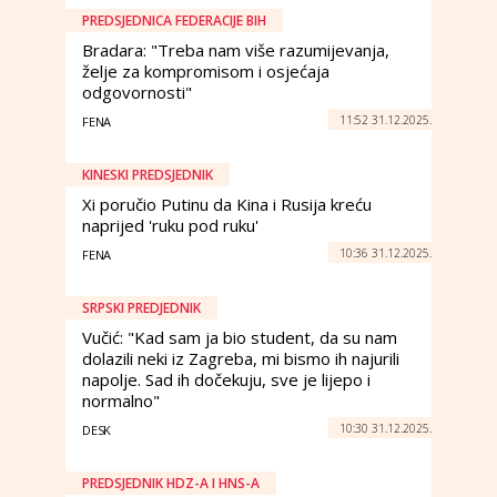
PREDSJEDNICA FEDERACIJE BIH
Bradara: "Treba nam više razumijevanja,
želje za kompromisom i osjećaja
odgovornosti"
11:52 31.12.2025.
FENA
KINESKI PREDSJEDNIK
Xi poručio Putinu da Kina i Rusija kreću
naprijed 'ruku pod ruku'
10:36 31.12.2025.
FENA
SRPSKI PREDJEDNIK
Vučić: "Kad sam ja bio student, da su nam
dolazili neki iz Zagreba, mi bismo ih najurili
napolje. Sad ih dočekuju, sve je lijepo i
normalno"
10:30 31.12.2025.
DESK
PREDSJEDNIK HDZ-A I HNS-A