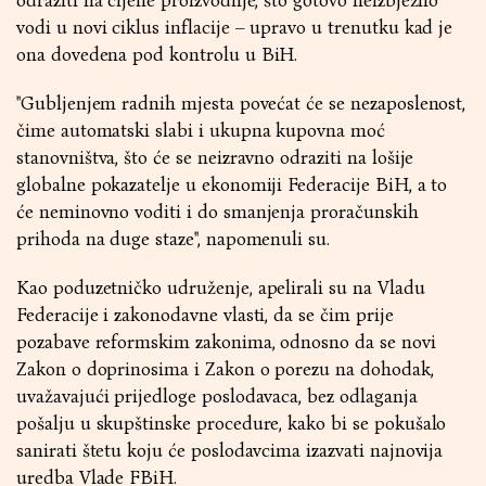
odraziti na cijene proizvodnje, što gotovo neizbježno
vodi u novi ciklus inflacije – upravo u trenutku kad je
ona dovedena pod kontrolu u BiH.
''Gubljenjem radnih mjesta povećat će se nezaposlenost,
čime automatski slabi i ukupna kupovna moć
stanovništva, što će se neizravno odraziti na lošije
globalne pokazatelje u ekonomiji Federacije BiH, a to
će neminovno voditi i do smanjenja proračunskih
prihoda na duge staze'', napomenuli su.
Kao poduzetničko udruženje, apelirali su na Vladu
Federacije i zakonodavne vlasti, da se čim prije
pozabave reformskim zakonima, odnosno da se novi
Zakon o doprinosima i Zakon o porezu na dohodak,
uvažavajući prijedloge poslodavaca, bez odlaganja
pošalju u skupštinske procedure, kako bi se pokušalo
sanirati štetu koju će poslodavcima izazvati najnovija
uredba Vlade FBiH.