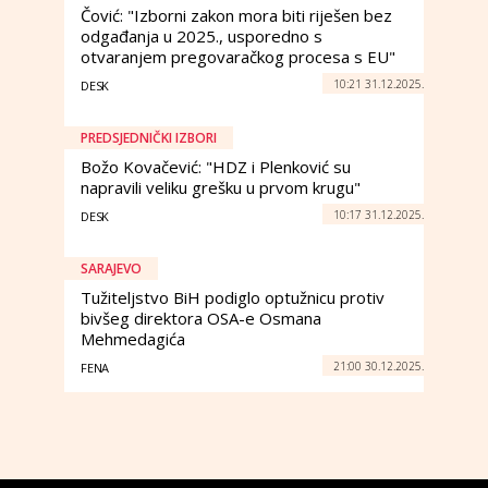
Čović: "Izborni zakon mora biti riješen bez
odgađanja u 2025., usporedno s
otvaranjem pregovaračkog procesa s EU"
10:21 31.12.2025.
DESK
PREDSJEDNIČKI IZBORI
Božo Kovačević: "HDZ i Plenković su
napravili veliku grešku u prvom krugu"
10:17 31.12.2025.
DESK
SARAJEVO
Tužiteljstvo BiH podiglo optužnicu protiv
bivšeg direktora OSA-e Osmana
Mehmedagića
21:00 30.12.2025.
FENA