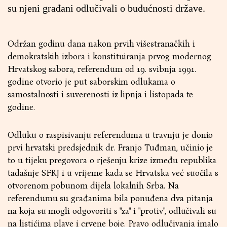
su njeni građani odlučivali o budućnosti države.
Održan godinu dana nakon prvih višestranačkih i
demokratskih izbora i konstituiranja prvog modernog
Hrvatskog sabora, referendum od 19. svibnja 1991.
godine otvorio je put saborskim odlukama o
samostalnosti i suverenosti iz lipnja i listopada te
godine.
Odluku o raspisivanju referenduma u travnju je donio
prvi hrvatski predsjednik dr. Franjo Tuđman, učinio je
to u tijeku pregovora o rješenju krize između republika
tadašnje SFRJ i u vrijeme kada se Hrvatska već suočila s
otvorenom pobunom dijela lokalnih Srba. Na
referendumu su građanima bila ponuđena dva pitanja
na koja su mogli odgovoriti s "za" i "protiv", odlučivali su
na listićima plave i crvene boje. Pravo odlučivanja imalo