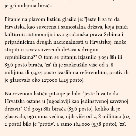
je 3,6 milijuna birača.
Pitanje na plavom listiću glasilo je: "Jeste li za to da
Hrvatska, kao suverena i samostalna država, koja jamči
kulturnu autonomiju i sva građanska prava Srbima i
pripadnicima drugih nacionalnosti u Hrvatskoj, može
stupiti u savez suverenih država s drugim
republikama?" O tom se pitanju izjasnilo 3.051.881 ili
83,6 posto birača, "za" ih je zaokružilo više od 2, 8
milijuna ili 93,24 posto izašlih na referendum, protiv ih
je glasovalo oko 127.000 (4,15 posto).
Na crvenom listiću pitanje je bilo: "Jeste li za to da
Hrvatska ostane u Jugoslaviji kao jedinstvenoj saveznoj
državi?" Od 3.051.881 birača (83,6 posto), koliko ih je
glasovalo, ogromna većina, njih više od 2, 8 milijuna (92,
2 posti) bilo je "protiv", a samo 164.000 (5,38 posto), "za".