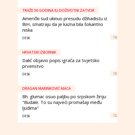
TRAŽE 50 GODINA ILI DOŽIVOTNI ZATVOR
Američki sud ukinuo presudu džihadistu iz
BiH, smatraju da je kazna bila šokantno
niska
14:
DESK
HRVATSKI IZBORNIK
Dalić objavio popis igrača za Svjetsko
prvenstvo
13:
DESK
DRAGAN MARINKOVIĆ MACA
Bh. glumac osuo paljbu po srpskom žiriju:
"Budale. To su najveći promašaji među
ljudima"
12:
DESK