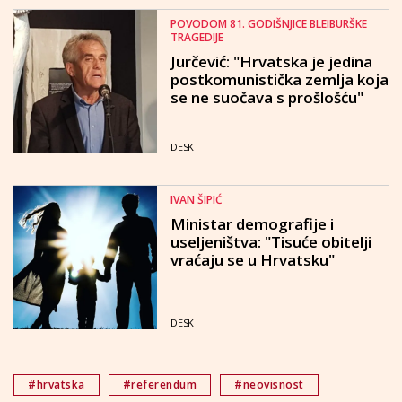
POVODOM 81. GODIŠNJICE BLEIBURŠKE
TRAGEDIJE
Jurčević: "Hrvatska je jedina
postkomunistička zemlja koja
se ne suočava s prošlošću"
DESK
IVAN ŠIPIĆ
Ministar demografije i
useljeništva: "Tisuće obitelji
vraćaju se u Hrvatsku"
DESK
#hrvatska
#referendum
#neovisnost