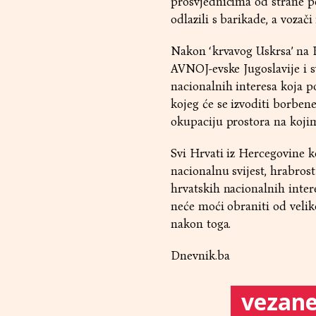
prosvjednicima od strane po
odlazili s barikade, a vozač
Nakon ‘krvavog Uskrsa’ na Pl
AVNOJ-evske Jugoslavije i s
nacionalnih interesa koja p
kojeg će se izvoditi borbene
okupaciju prostora na kojim
Svi Hrvati iz Hercegovine ko
nacionalnu svijest, hrabrost
hrvatskih nacionalnih inter
neće moći obraniti od veliko
nakon toga.
Dnevnik.ba
vezane 