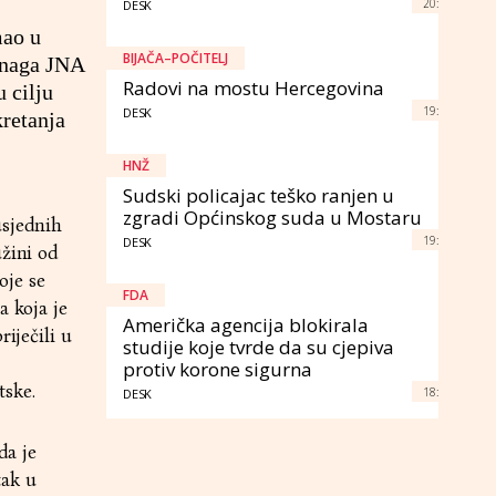
20:
DESK
mao u
BIJAČA–POČITELJ
 snaga JNA
Radovi na mostu Hercegovina
 cilju
19:
DESK
kretanja
HNŽ
Sudski policajac teško ranjen u
zgradi Općinskog suda u Mostaru
usjednih
19:
DESK
užini od
oje se
FDA
a koja je
Američka agencija blokirala
iječili u
studije koje tvrde da su cjepiva
protiv korone sigurna
tske.
18:
DESK
da je
tak u