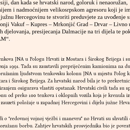
siji, dan kada se hrvatski narod, goloruk i nenaoružan,
nijem i nadmoćnijem velikosrpskom agresoru koji je i
i južnu Hercegovinu te stvoriti preduvjete za uvođenje
onji Vakuf – Kupres – Mrkonjić Grad – Drvar – Livno u
h djelovanja, presijecanja Dalmacije na tri dijela te po
RAM“.
enkova JNA u Pologu Hrvati iz Mostara i Širokog Brijega i s
vibnja 1991. Tada su zaustavili prepriječenim kamionima na d
oružanim ljudstvom tenkovsku kolonu JNA u mjestu Polog k
ra i Širokog Brijega. Za hrvatski narod bila je to prekretnic
anjem osigurava vlastiti opstanak. Hrvatski civili tada su spr
u od preko 100 tenkova i oklopnih vozila koja je krenula iz
auzeti položaje u zapadnoj Hercegovini i dijelu južne Hrva
di o “redovnoj vojnoj vježbi i manevru” no Hrvati su shvatili 
 oružanu borbu. Zahtjev hrvatskih prosvjednika bio je povra