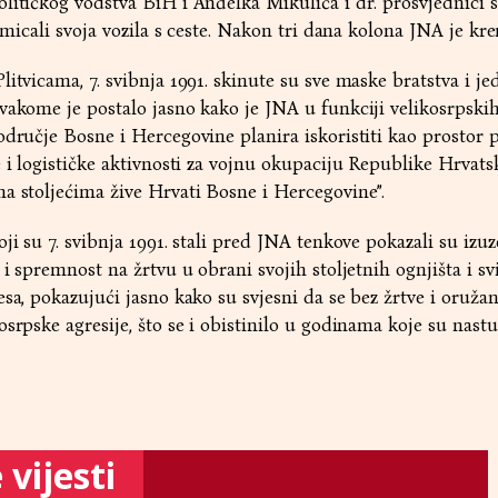
litičkog vodstva BiH i Anđelka Mikulića i dr. prosvjednici 
i micali svoja vozila s ceste. Nakon tri dana kolona JNA je kre
itvicama, 7. svibnja 1991. skinute su sve maske bratstva i jed
vakome je postalo jasno kako je JNA u funkciji velikosrpski
odručje Bosne i Hercegovine planira iskoristiti kao prostor 
 i logističke aktivnosti za vojnu okupaciju Republike Hrvatske
a stoljećima žive Hrvati Bosne i Hercegovine”.
ji su 7. svibnja 1991. stali pred JNA tenkove pokazali su izu
 i spremnost na žrtvu u obrani svojih stoljetnih ognjišta i s
esa, pokazujući jasno kako su svjesni da se bez žrtve i oruža
srpske agresije, što se i obistinilo u godinama koje su nastu
vijesti