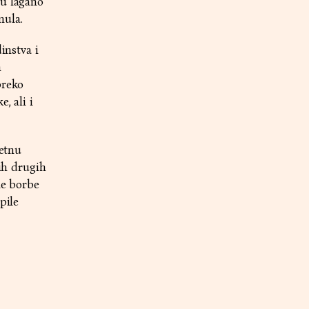
su lagano
nula.
instva i
h
preko
, ali i
zetnu
vih drugih
ne borbe
pile