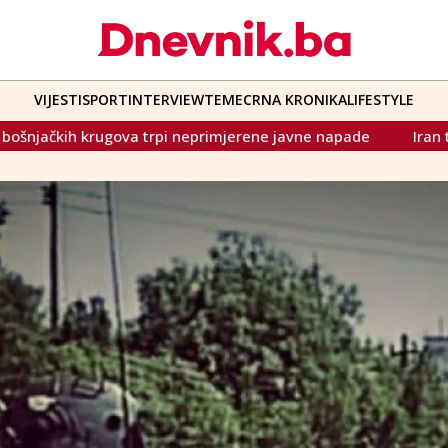
VIJESTI
SPORT
INTERVIEW
TEME
CRNA KRONIKA
LIFESTYLE
rene javne napade
Iran traži garancije od FIFA-e: Evo pod 