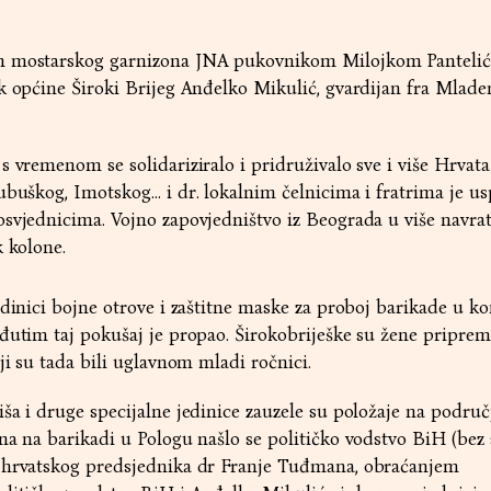
om mostarskog garnizona JNA pukovnikom Milojkom Panteli
k općine Široki Brijeg Anđelko Mikulić, gvardijan fra Mladen
 vremenom se solidariziralo i pridruživalo sve i više Hrvata
ubuškog, Imotskog… i dr. lokalnim čelnicima i fratrima je us
svjednicima. Vojno zapovjedništvo iz Beograda u više navrat
k kolone.
edinici bojne otrove i zaštitne maske za proboj barikade u ko
đutim taj pokušaj je propao. Širokobriješke su žene priprem
ji su tada bili uglavnom mladi ročnici.
ša i druge specijalne jedinice zauzele su položaje na podru
na na barikadi u Pologu našlo se političko vodstvo BiH (bez
 hrvatskog predsjednika dr Franje Tuđmana, obraćanjem