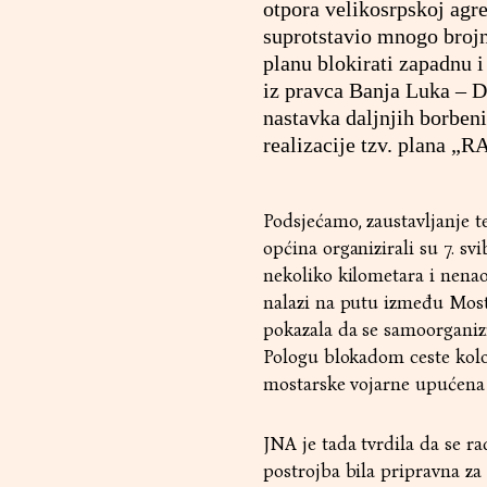
otpora velikosrpskoj agre
suprotstavio mnogo broj
planu blokirati zapadnu 
iz pravca Banja Luka – D
nastavka daljnjih borbeni
realizacije tzv. plana „
Podsjećamo, zaustavljanje t
općina organizirali su 7. s
nekoliko kilometara i nena
nalazi na putu između Mosta
pokazala da se samoorganizir
Pologu blokadom ceste kolon
mostarske vojarne upućena z
JNA je tada tvrdila da se ra
postrojba bila pripravna za