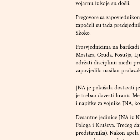
vojarnu iz koje su došli.
Pregovore sa zapovjednik
započeli su tada predsjedni
Skoko.
Prosvjednicima na barikadi s
Mostara, Gruda, Posušja, Lj
održati disciplinu među pro
zapovjedilo nasilan prolaza
JNA je pokušala dostaviti j
je trebao dovesti hranu. Me
i napitke za vojnike JNA, ko
Desantne jedinice JNA iz Ni
Pologa i Kruševa. Trećeg da
predstavnika). Nakon apela