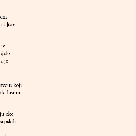
ćem
 i Jure
 iz
pjelo
a je
nvoju koji
ile hranu
čju oko
 srpskih