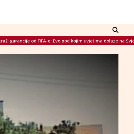
kojim uvjetima dolaze na Svjetsko prvenstvo
Zelenski i dal