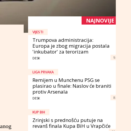
NAJNOVIJE
VIJESTI
Trumpova administracija:
Europa je zbog migracija postala
'inkubator' za terorizam
9:
DESK
LIGA PRVAKA
Remijem u Munchenu PSG se
plasirao u finale: Naslov će braniti
protiv Arsenala
8:
DESK
KUP BIH
Zrinjski s prednošću putuje na
revanš finala Kupa BiH u Vrapčiće
ranog