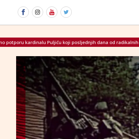
sljednjih dana od radikalnih bošnjačkih krugova trpi neprimje