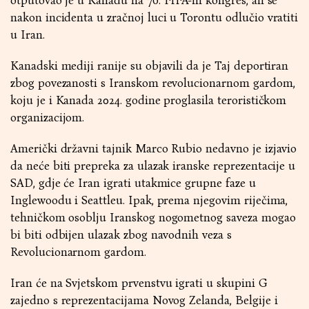
otputovao je u Kanadu na 76. FIFA-in kongres, ali se
nakon incidenta u zračnoj luci u Torontu odlučio vratiti
u Iran.
Kanadski mediji ranije su objavili da je Taj deportiran
zbog povezanosti s Iranskom revolucionarnom gardom,
koju je i Kanada 2024. godine proglasila terorističkom
organizacijom.
Američki državni tajnik Marco Rubio nedavno je izjavio
da neće biti prepreka za ulazak iranske reprezentacije u
SAD, gdje će Iran igrati utakmice grupne faze u
Inglewoodu i Seattleu. Ipak, prema njegovim riječima,
tehničkom osoblju Iranskog nogometnog saveza mogao
bi biti odbijen ulazak zbog navodnih veza s
Revolucionarnom gardom.
Iran će na Svjetskom prvenstvu igrati u skupini G
zajedno s reprezentacijama Novog Zelanda, Belgije i