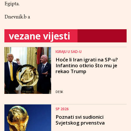
Egipta.
Dnevnik.b a
vezane vijesti
IGRAJU U SAD-U
Hoće li Iran igrati na SP-u?
Infantino otkrio što mu je
rekao Trump
DESK
SP 2026
Poznati svi sudionici
Svjetskog prvenstva