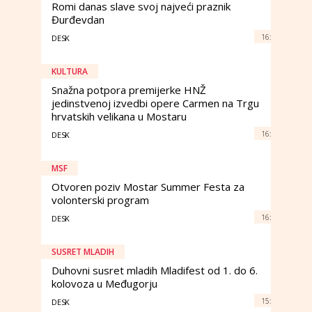
Romi danas slave svoj najveći praznik
Đurđevdan
16:
DESK
KULTURA
Snažna potpora premijerke HNŽ
jedinstvenoj izvedbi opere Carmen na Trgu
hrvatskih velikana u Mostaru
16:
DESK
MSF
Otvoren poziv Mostar Summer Festa za
volonterski program
16:
DESK
SUSRET MLADIH
Duhovni susret mladih Mladifest od 1. do 6.
kolovoza u Međugorju
15:
DESK