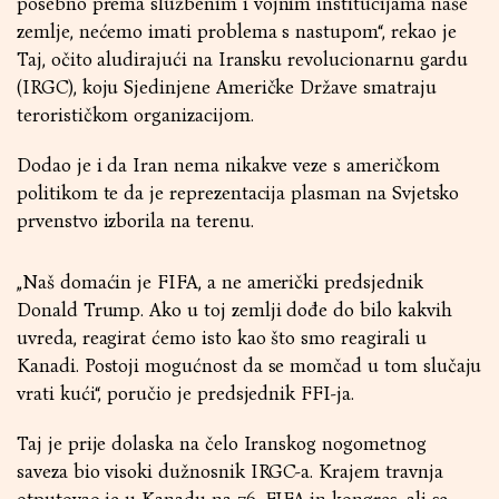
posebno prema službenim i vojnim institucijama naše
zemlje, nećemo imati problema s nastupom“, rekao je
Taj, očito aludirajući na Iransku revolucionarnu gardu
(IRGC), koju Sjedinjene Američke Države smatraju
terorističkom organizacijom.
Dodao je i da Iran nema nikakve veze s američkom
politikom te da je reprezentacija plasman na Svjetsko
prvenstvo izborila na terenu.
„Naš domaćin je FIFA, a ne američki predsjednik
Donald Trump. Ako u toj zemlji dođe do bilo kakvih
uvreda, reagirat ćemo isto kao što smo reagirali u
Kanadi. Postoji mogućnost da se momčad u tom slučaju
vrati kući“, poručio je predsjednik FFI-ja.
Taj je prije dolaska na čelo Iranskog nogometnog
saveza bio visoki dužnosnik IRGC-a. Krajem travnja