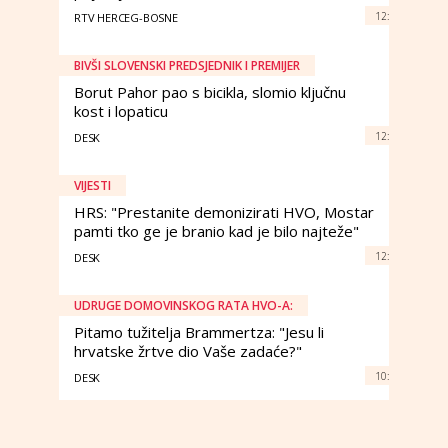
12:
RTV HERCEG-BOSNE
BIVŠI SLOVENSKI PREDSJEDNIK I PREMIJER
Borut Pahor pao s bicikla, slomio ključnu
kost i lopaticu
12:
DESK
VIJESTI
HRS: "Prestanite demonizirati HVO, Mostar
pamti tko ge je branio kad je bilo najteže"
12:
DESK
UDRUGE DOMOVINSKOG RATA HVO-A:
Pitamo tužitelja Brammertza: "Jesu li
hrvatske žrtve dio Vaše zadaće?"
10:
DESK