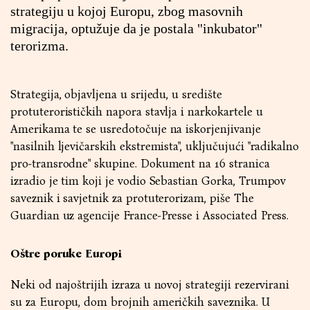
strategiju u kojoj Europu, zbog masovnih
migracija, optužuje da je postala "inkubator"
terorizma.
Strategija, objavljena u srijedu, u središte
protuterorističkih napora stavlja i narkokartele u
Amerikama te se usredotočuje na iskorjenjivanje
"nasilnih ljevičarskih ekstremista", uključujući "radikalno
pro-transrodne" skupine. Dokument na 16 stranica
izradio je tim koji je vodio Sebastian Gorka, Trumpov
saveznik i savjetnik za protuterorizam, piše The
Guardian uz agencije France-Presse i Associated Press.
Oštre poruke Europi
Neki od najoštrijih izraza u novoj strategiji rezervirani
su za Europu, dom brojnih američkih saveznika. U