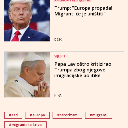
AMERIČKI PREDSJEDNIK
Trump: "Europa propada!
Migranti će je uništiti"
DESK
VIJESTI
Papa Lav oštro kritizirao
Trumpa zbog njegove
imigracijske politike
HINA
#sad
#europa
#terorizam
#migranti
#migrantska kriza