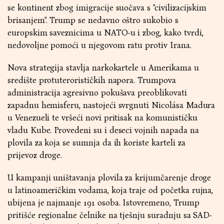
se kontinent zbog imigracije suočava s "civilizacijskim
brisanjem". Trump se nedavno oštro sukobio s
europskim saveznicima u NATO-u i zbog, kako tvrdi,
nedovoljne pomoći u njegovom ratu protiv Irana.
Nova strategija stavlja narkokartele u Amerikama u
središte protuterorističkih napora. Trumpova
administracija agresivno pokušava preoblikovati
zapadnu hemisferu, nastojeći svrgnuti Nicolása Madura
u Venezueli te vršeći novi pritisak na komunističku
vladu Kube. Provedeni su i deseci vojnih napada na
plovila za koja se sumnja da ih koriste karteli za
prijevoz droge.
U kampanji uništavanja plovila za krijumčarenje droge
u latinoameričkim vodama, koja traje od početka rujna,
ubijena je najmanje 191 osoba. Istovremeno, Trump
pritišće regionalne čelnike na tješnju suradnju sa SAD-