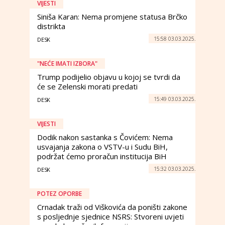
VIJESTI
Siniša Karan: Nema promjene statusa Brčko
distrikta
15:58 03.03.2025.
DESK
"NEĆE IMATI IZBORA"
Trump podijelio objavu u kojoj se tvrdi da
će se Zelenski morati predati
15:49 03.03.2025.
DESK
VIJESTI
Dodik nakon sastanka s Čovićem: Nema
usvajanja zakona o VSTV-u i Sudu BiH,
podržat ćemo proračun institucija BiH
15:32 03.03.2025.
DESK
POTEZ OPORBE
Crnadak traži od Viškovića da poništi zakone
s posljednje sjednice NSRS: Stvoreni uvjeti