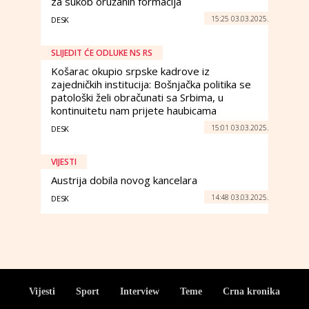
za sukob oružanih formacija
15:25 03.03.2025.
DESK
SLIJEDIT ĆE ODLUKE NS RS
Košarac okupio srpske kadrove iz
zajedničkih institucija: Bošnjačka politika se
patološki želi obračunati sa Srbima, u
kontinuitetu nam prijete haubicama
15:01 03.03.2025.
DESK
VIJESTI
Austrija dobila novog kancelara
14:48 03.03.2025.
DESK
Vijesti
Sport
Interview
Teme
Crna kronika