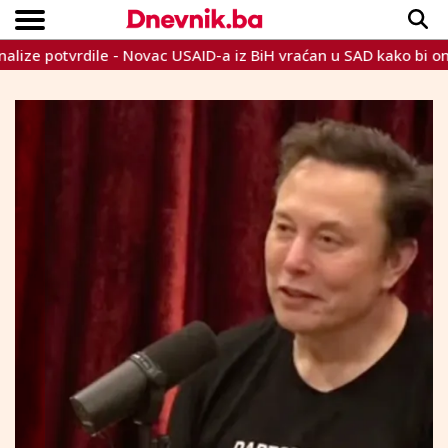
otvrdile - Novac USAID-a iz BiH vraćan u SAD kako bi onemoguć
Copyright © Dnevnik.ba 2023.
CRNA KRONIKA
INTERVIEW
LIFESTYLE
VIJESTI
SPORT
TEME