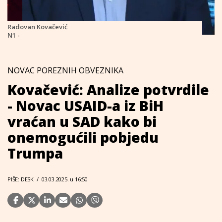
Radovan Kovačević
N1 -
NOVAC POREZNIH OBVEZNIKA
Kovačević: Analize potvrdile
- Novac USAID-a iz BiH
vraćan u SAD kako bi
onemogućili pobjedu
Trumpa
PIŠE: DESK
/
03.03.2025. u 16:50