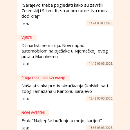
"Sarajevo treba pogledati kako su završili
Zelenskij i Schmidt, stranom tutorstvu mora
doći kraj"
14:41 03.03.2025.
DESK
VIJESTI
Džihadisti ne miruju: Novi napad
automobilom na pješake u Njemačkoj, ovog
puta u Mannheimu
14:12 03.03.2025.
DESK
ŠERIJATSKO OBRAZOVANJE
Naša stranka protiv skraćivanja školskih sati
zbog ramazana u Kantonu Sarajevo
13:42 03.03.2025.
DESK
NOVI VATRENI
Fruk: "Najljepše buđenje u mojoj karijeri"
13:35 03.03.2025.
DESK