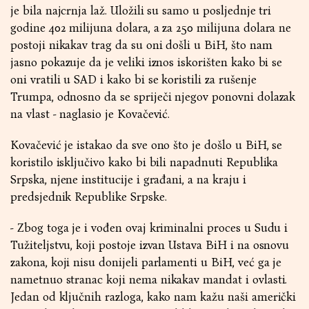
je bila najcrnja laž. Uložili su samo u posljednje tri
godine 402 milijuna dolara, a za 250 milijuna dolara ne
postoji nikakav trag da su oni došli u BiH, što nam
jasno pokazuje da je veliki iznos iskorišten kako bi se
oni vratili u SAD i kako bi se koristili za rušenje
Trumpa, odnosno da se spriječi njegov ponovni dolazak
na vlast - naglasio je Kovačević.
Kovačević je istakao da sve ono što je došlo u BiH, se
koristilo isključivo kako bi bili napadnuti Republika
Srpska, njene institucije i građani, a na kraju i
predsjednik Republike Srpske.
- Zbog toga je i vođen ovaj kriminalni proces u Sudu i
Tužiteljstvu, koji postoje izvan Ustava BiH i na osnovu
zakona, koji nisu donijeli parlamenti u BiH, već ga je
nametnuo stranac koji nema nikakav mandat i ovlasti.
Јedan od ključnih razloga, kako nam kažu naši američki