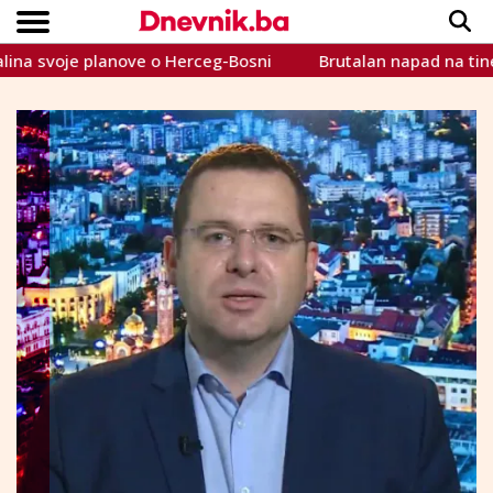
voje planove o Herceg-Bosni
Brutalan napad na tinejdžericu u
Copyright © Dnevnik.ba 2023.
CRNA KRONIKA
INTERVIEW
LIFESTYLE
VIJESTI
SPORT
TEME