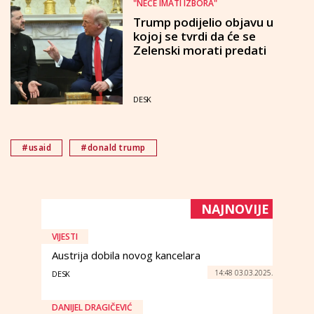
"NEĆE IMATI IZBORA"
Trump podijelio objavu u
kojoj se tvrdi da će se
Zelenski morati predati
DESK
#usaid
#donald trump
NAJNOVIJE
VIJESTI
Austrija dobila novog kancelara
14:48 03.03.2025.
DESK
DANIJEL DRAGIČEVIĆ