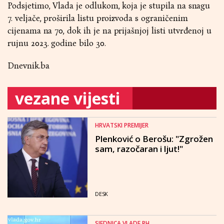
Podsjetimo, Vlada je odlukom, koja je stupila na snagu
7. veljače, proširila listu proizvoda s ograničenim
cijenama na 70, dok ih je na prijašnjoj listi utvrđenoj u
rujnu 2023. godine bilo 30.
Dnevnik.ba
vezane vijesti
HRVATSKI PREMIJER
Plenković o Berošu: "Zgrožen
sam, razočaran i ljut!"
DESK
SJEDNICA VLADE RH