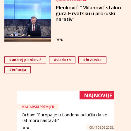
Plenković: "Milanović stalno
gura Hrvatsku u proruski
narativ"
DESK
#andrej plenković
#vlada rh
#hrvatska
#inflacija
NAJNOVIJE
MAĐARSKI PREMIJER
Orban: "Europa je u Londonu odlučila da se
rat mora nastaviti"
08:44 03.03.2025.
DESK