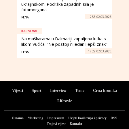
ukrajinskom: Podrška zapadnih sila je
fatamorgana
17:55 02.03.2025.
FENA
KARNEVAL
Na maškarama u Dalmaciji zapaljena lutka s
likom Vučića: "Ne postoji nijedan ljepši znak"
17:29 02.03.2025.
FENA
Vijesti
Sport
Interview
Teme
Crna kronika
Lifestyle
O nama
Marketing
Impressum
Uvjeti korištenja i privacy
RSS
Dojavi vijest
Kontakt