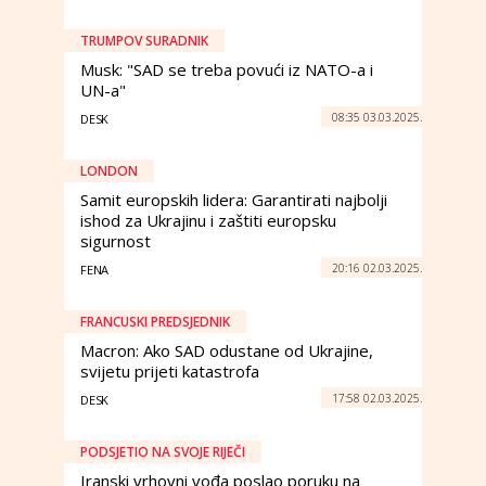
TRUMPOV SURADNIK
Musk: "SAD se treba povući iz NATO-a i
UN-a"
08:35 03.03.2025.
DESK
LONDON
Samit europskih lidera: Garantirati najbolji
ishod za Ukrajinu i zaštiti europsku
sigurnost
20:16 02.03.2025.
FENA
FRANCUSKI PREDSJEDNIK
Macron: Ako SAD odustane od Ukrajine,
svijetu prijeti katastrofa
17:58 02.03.2025.
DESK
PODSJETIO NA SVOJE RIJEČI
Iranski vrhovni vođa poslao poruku na