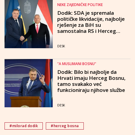
NEKE ZAJEDNIČKE POLITIKE
Dodik: SDA je spremala
političke likvidacije, najbolje
rješenje za BiH su
samostalna RS i Herceg
Bosna
DESK
"A MUSLIMANI BOSNU"
Dodik: Bilo bi najbolje da
Hrvati imaju Herceg Bosnu,
tamo svakako već
funkcioniraju njihove službe
DESK
#milorad dodik
#herceg bosna