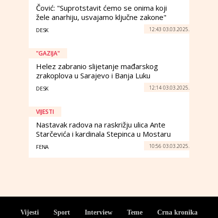
Čović: "Suprotstavit ćemo se onima koji
žele anarhiju, usvajamo ključne zakone"
12:43 03.03.2025.
DESK
"GAZIJA"
Helez zabranio slijetanje mađarskog
zrakoplova u Sarajevo i Banja Luku
12:14 03.03.2025.
DESK
VIJESTI
Nastavak radova na raskrižju ulica Ante
Starčevića i kardinala Stepinca u Mostaru
10:56 03.03.2025.
FENA
Vijesti
Sport
Interview
Teme
Crna kronika