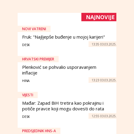
NAJNOVIJE
NOVI VATRENI
Fruk: "Najljepše buđenje u mojoj karijeri"
13:35 03.03.2025.
DESK
HRVATSKI PREMIJER
Plenković se pohvalio usporavanjem
inflacije
13:23 03.03.2025.
HINA
VIJESTI
Mađar: Zapad BiH tretira kao pokrajinu i
potiče pravce koji mogu dovesti do rata
12:55 03.03.2025.
DESK
PREDSJEDNIK HNS-A